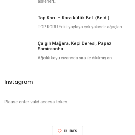
askerleri...
Top Koru – Kara kütük Bel. (Beldi)
TOP KORU Erikli yaylaya çok yakındır ağaçları...
Çalgılı Mağara, Keçi Deresi, Papaz
Samirsanha
Ağcılık köyü civarında sıra ile dikilmiş on...
Instagram
Please enter valid access token.
13
LIKES