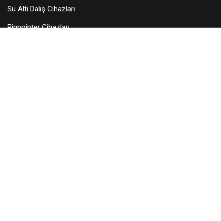
Su Altı Dalış Cihazları
Pinpointer Cihazları
Dedektör Aksesuarları
Arama Başlıkları
KURUMSAL
Hakkımızda
Teknik Servis
Bayilerimiz
Blog
İletişim