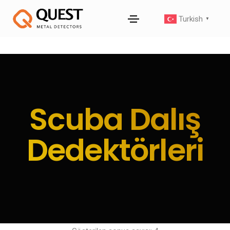
Turkish
▼
Scuba Dalış
Dedektörleri