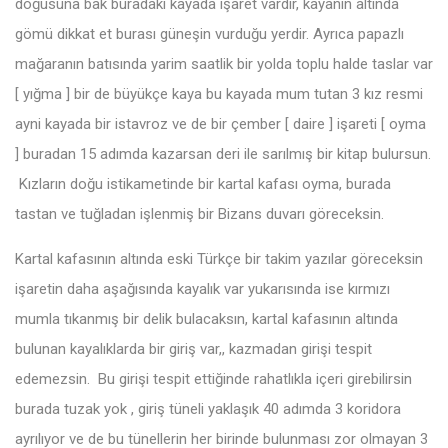
doğusuna bak buradaki kayada işaret vardır, kayanın altında
gömü dikkat et burası güneşin vurduğu yerdir. Ayrıca papazlı
mağaranın batısında yarim saatlik bir yolda toplu halde taslar var
[ yığma ] bir de büyükçe kaya bu kayada mum tutan 3 kız resmi
ayni kayada bir istavroz ve de bir çember [ daire ] işareti [ oyma
] buradan 15 adımda kazarsan deri ile sarılmış bir kitap bulursun.
Kızların doğu istikametinde bir kartal kafası oyma, burada
tastan ve tuğladan işlenmiş bir Bizans duvarı göreceksin.
Kartal kafasının altında eski Türkçe bir takim yazılar göreceksin
işaretin daha aşağısında kayalık var yukarısında ise kırmızı
mumla tıkanmış bir delik bulacaksın, kartal kafasının altında
bulunan kayalıklarda bir giriş var,, kazmadan girişi tespit
edemezsin. Bu girişi tespit ettiğinde rahatlıkla içeri girebilirsin
burada tuzak yok , giriş tüneli yaklaşık 40 adımda 3 koridora
ayrılıyor ve de bu tünellerin her birinde bulunması zor olmayan 3