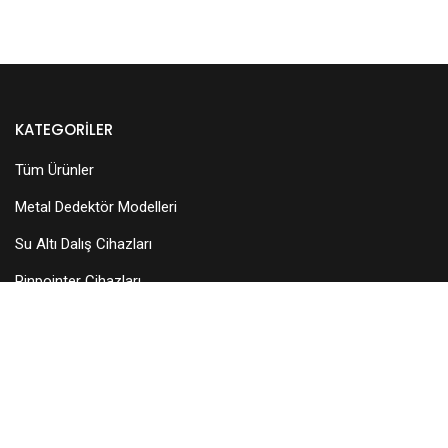
KATEGORILER
Tüm Ürünler
Metal Dedektör Modelleri
Su Altı Dalış Cihazları
Pinpointer Cihazları
Dedektör Aksesuarları
Arama Başlıkları
KURUMSAL