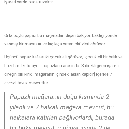
işareti vardır buda tuzaktır.
Orta boylu papaz bu mağaradan dışarı bakıyor. baktığı yönde
yanmış bir manastır ve kıç kıça yatan öküzleri görüyor.
Üçüncü papaz kafası iki çocuk eli görüyor, çocuk eli bir balık ve
bazı harfler tutuyor,, papazların arasında 3 direkli gemi işareti
direğin biri kirik.. mağaranın içindeki aslan kapıdır] içeride 7
civcivli tavuk mevcuttur.
Papazlı mağaranın doğu kısmında 2
yılanlı ve 7 halkalı mağara mevcut, bu
halkalara katırları bağlıyorlardı, burada
bir bakır mevcut, mağara içinde 2 de