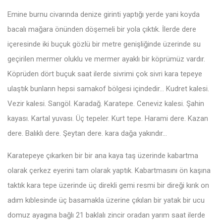
Emine burnu civarında denize girinti yaptığı yerde yani koyda
bacalı mağara önünden döşemeli bir yola çıktık. İlerde dere
içeresinde iki buçuk gözlü bir metre genişliğinde üzerinde su
geçirilen mermer oluklu ve mermer ayaklı bir köprümüz vardır.
Köprüden dört buçuk saat ilerde sivrimi çok sivri kara tepeye
ulaştık bunların hepsi samakof bölgesi içindedir… Kudret kalesi.
Vezir kalesi. Sarıgöl. Karadağ. Karatepe. Ceneviz kalesi. Şahin
kayası. Kartal yuvası. Üç tepeler. Kurt tepe. Harami dere. Kazan
dere. Balıklı dere. Şeytan dere. kara dağa yakındır…
Karatepeye çıkarken bir bir ana kaya taş üzerinde kabartma
olarak çerkez eyerini tam olarak yaptık. Kabartmasını ön kaşına
taktık kara tepe üzerinde üç direkli gemi resmi bir direği kırık on
adım kıblesinde üç basamakla üzerine çıkılan bir yatak bir ucu
domuz ayagına bağlı 21 baklalı zincir oradan yarım saat ilerde