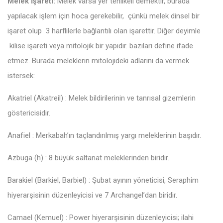
Melek İşareti:
Melek varsa yer tehlikeli demektir, burada
yapılacak işlem için hoca gerekebilir, çünkü melek dinsel bir
işaret olup 3 harflilerle bağlantılı olan işarettir. Diğer deyimle
kilise işareti veya mitolojik bir yapıdır. bazıları define ifade
etmez. Burada meleklerin mitolojideki adlarını da vermek
istersek:
Akatriel (Akatreil) : Melek bildirilerinin ve tanrısal gizemlerin
göstericisidir.
Anafiel : Merkabah’ın taçlandırılmış yargı meleklerinin başıdır.
Azbuga (h) : 8 büyük saltanat meleklerinden biridir.
Barakiel (Barkiel, Barbiel) : Şubat ayının yöneticisi, Seraphim
hiyerarşisinin düzenleyicisi ve 7 Archangel’dan biridir.
Camael (Kemuel) : Power hiyerarşisinin düzenleyicisi; ilahi