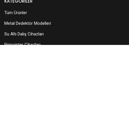
KATEGORILER
Tüm Ürünler
Metal Dedektör Modelleri
Su Altı Dalış Cihazları
Pinpointer Cihazları
Dedektör Aksesuarları
Arama Başlıkları
KURUMSAL
Hakkımızda
Teknik Servis
Bayilerimiz
Blog