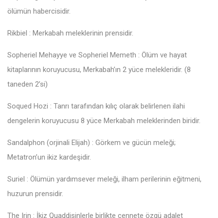
ölümün habercisidir.
Rikbiel : Merkabah meleklerinin prensidir.
Sopheriel Mehayye ve Sopheriel Memeth : Ölüm ve hayat
kitaplarının koruyucusu, Merkabah’ın 2 yüce melekleridir. (8
taneden 2’si)
Soqued Hozi : Tanrı tarafından kılıç olarak belirlenen ilahi
dengelerin koruyucusu 8 yüce Merkabah meleklerinden biridir.
Sandalphon (orjinali Elijah) : Görkem ve gücün meleği;
Metatron’un ikiz kardeşidir.
Suriel : Ölümün yardımsever meleği, ilham perilerinin eğitmeni,
huzurun prensidir.
The Irin : İkiz Quaddisinlerle birlikte cennete özgü adalet