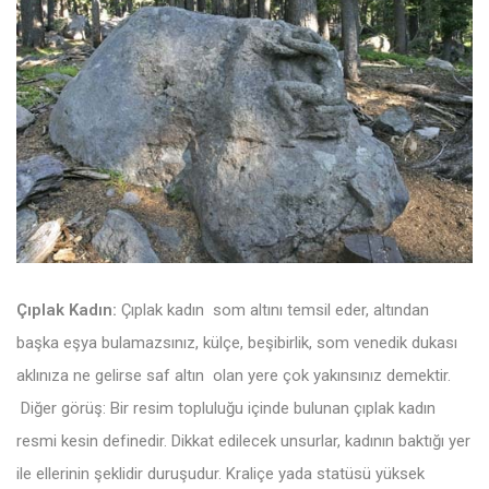
Çıplak Kadın:
Çıplak kadın som altını temsil eder, altından
başka eşya bulamazsınız, külçe, beşibirlik, som venedik dukası
aklınıza ne gelirse saf altın olan yere çok yakınsınız demektir.
Diğer görüş: Bir resim topluluğu içinde bulunan çıplak kadın
resmi kesin definedir. Dikkat edilecek unsurlar, kadının baktığı yer
ile ellerinin şeklidir duruşudur. Kraliçe yada statüsü yüksek