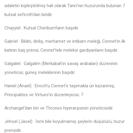
adaletin kişileştirilmiş hali olarak Tanrı’nın huzurunda bulunan 7
kutsal sefiroth’dan biridir.
Chayyiel : Kutsal Cheribum’ların başıdır.
Gabriel : Bildiri, diriliş, merhamet ve intikam meleği; Cennet’in ilk
katının baş prensi; Cennet’teki meleksi gardiyanların başıdır.
Galgaliel : Galgalim (Merkabah’ın savaş arabaları) düzeninin
yöneticisi; güneş meleklerinin başıdır.
Haniel (Anael) : Enoch’u Cennet’e taşımakla ün kazanmış;
Principalites ve Virtues’in düzenleyicisi; 7
Archangel’dan biri ve Thrones hiyerarşisinin yöneticisidir.
Jehoel (Jaoel) : İsmi bile koyulmamış şeylerin düşünürü, huzur
prensidir.