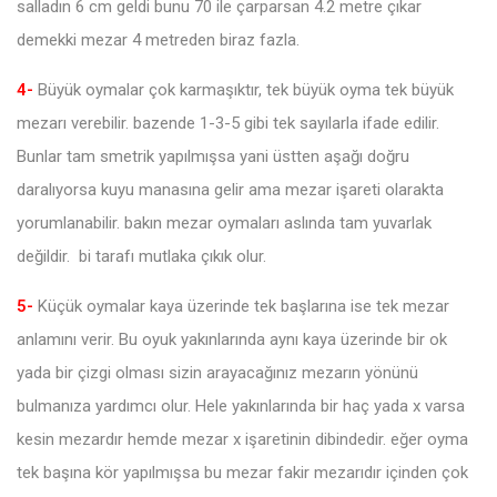
salladın 6 cm geldi bunu 70 ile çarparsan 4.2 metre çıkar
demekki mezar 4 metreden biraz fazla.
4-
Büyük oymalar çok karmaşıktır, tek büyük oyma tek büyük
mezarı verebilir. bazende 1-3-5 gibi tek sayılarla ifade edilir.
Bunlar tam smetrik yapılmışsa yani üstten aşağı doğru
daralıyorsa kuyu manasına gelir ama mezar işareti olarakta
yorumlanabilir. bakın mezar oymaları aslında tam yuvarlak
değildir. bi tarafı mutlaka çıkık olur.
5-
Küçük oymalar kaya üzerinde tek başlarına ise tek mezar
anlamını verir. Bu oyuk yakınlarında aynı kaya üzerinde bir ok
yada bir çizgi olması sizin arayacağınız mezarın yönünü
bulmanıza yardımcı olur. Hele yakınlarında bir haç yada x varsa
kesin mezardır hemde mezar x işaretinin dibindedir. eğer oyma
tek başına kör yapılmışsa bu mezar fakir mezarıdır içinden çok