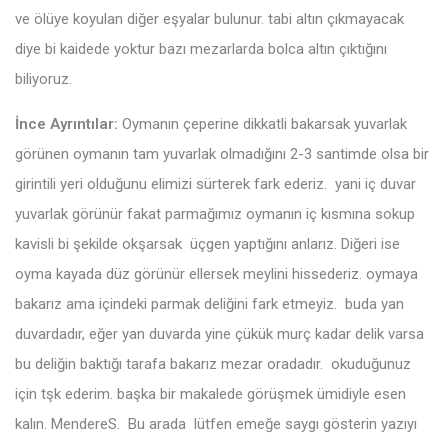
ve ölüye koyulan diğer eşyalar bulunur. tabi altın çıkmayacak
diye bi kaidede yoktur bazı mezarlarda bolca altın çıktığını
biliyoruz.
İnce Ayrıntılar:
Oymanın çeperine dikkatli bakarsak yuvarlak
görünen oymanın tam yuvarlak olmadığını 2-3 santimde olsa bir
girintili yeri olduğunu elimizi sürterek fark ederiz. yani iç duvar
yuvarlak görünür fakat parmağımız oymanın iç kısmına sokup
kavisli bi şekilde okşarsak üçgen yaptığını anlarız. Diğeri ise
oyma kayada düz görünür ellersek meylini hissederiz. oymaya
bakarız ama içindeki parmak deliğini fark etmeyiz. buda yan
duvardadır, eğer yan duvarda yine çükük murç kadar delik varsa
bu deliğin baktığı tarafa bakarız mezar oradadır. okuduğunuz
için tşk ederim. başka bir makalede görüşmek ümidiyle esen
kalın. MendereS. Bu arada lütfen emeğe saygı gösterin yazıyı