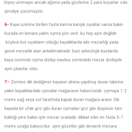
bişey ummayın ancak ağzına yada gözlerine 2 para koyarlar oda
şimdiye çürümüştür.
6-
Kaya üzerine birden fazla karma karışık oyuklar varsa bakın
burada en kenara yakın oyma yön verir. bu hep aynı değildir
böylesi bol oyukların olduğu kayalıklarda aile mezarlığı yada
genel mezarlık alan anlatılmaktadır. bazı arkeolojik kazılarda
kaya üzerinde oyma dizilişi nasılsa zemindeki mezar dizilişide
aynı çıkanlar oldu.
7
–
Zemine dik dediğimiz kayanın alnına yapılmış duvar tabirine
yakın kayalıklardaki oymalar mağaranın habercisidir. oymaya 1-2
metre sağ veya sol tarafında kapalı duran mağara aranır. Dik
kayada bir ufak göz gibi duran oymaları göz gibi düşünün tam
baktığı yere bakın işte mezar oradadır. dikkat edin en fazla 5-7
metre uzağa bakıyordur aynı gözetler gibi devamlı mezara