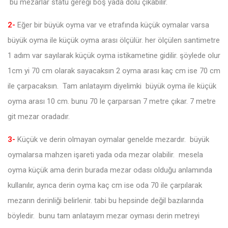
bu mezarlar statü gereği boş yada dolu çıkabilir.
2-
Eğer bir büyük oyma var ve etrafında küçük oymalar varsa
büyük oyma ile küçük oyma arası ölçülür. her ölçülen santimetre
1 adım var sayılarak küçük oyma istikametine gidilir. şöylede olur
1cm yi 70 cm olarak sayacaksın 2 oyma arası kaç cm ise 70 cm
ile çarpacaksın. Tam anlatayım diyelimki büyük oyma ile küçük
oyma arası 10 cm. bunu 70 le çarparsan 7 metre çıkar. 7 metre
git mezar oradadır.
3-
Küçük ve derin olmayan oymalar genelde mezardır. büyük
oymalarsa mahzen işareti yada oda mezar olabilir. mesela
oyma küçük ama derin burada mezar odası olduğu anlamında
kullanılır, ayrıca derin oyma kaç cm ise oda 70 ile çarpılarak
mezarın derinliği belirlenir. tabi bu hepsinde değil bazılarında
böyledir. bunu tam anlatayım mezar oyması derin metreyi