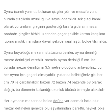
Oyma işareti yanında bulunan çizgiler yön ve mesafe verir,
burada çizgilerin uzunluğu ve sayısı önemlidir. tek çizgi kanal
olarak yorumlanır çizginin gösterdiği tarafa gidersin mezar
oradadır. çizgiler birbiri üzerinden geçer şekilde karma karışıksa
gömü mıstık inanışlara dayalı şekilde yapılmıştır, bölge tılsımlıdır.
Oyma büyüklüğü mezarın statüsünü belirler, oyma derinliği
mezar derinliğini verebilir. mesela oyma derinliği 5 cm. ise
burada mezar derinliğinin 3.5 metre olduğunu anlayabiliriz, bu
her oyma için geçerli olmayabilir. yukarıda belirttiğimiz gibi her
cm 70 ile çarpılmalıdır. bazen 72 bazen 74 bazende 68 olarak
değişir, bu dönemin kullandığı uzunluk ölçüsü birimiyle alakalıdır.
Her oymanın mezarında bolca
define
var sanmak hata olur.
mezar defineleri genelde ölü eşyalarından ibarettir, heykel, obje