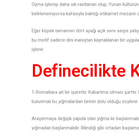
Oyma işlenişi daha sık rastlanan olup, Yunan kültürü
belirlenemiyorsa kafasıyla baktığı istikamet mezarın o
Eğer köpek tamamen dört ayağı açık sere serpe yatıy
bu motif sadece dini inanıştan kaynaklanan bir uygulam
işlenir.
Definecilikte K
1-Romalılara ait bir işarettir. Kabartma olması şart
bulunmalı bu yığmalardan birinin dolu olduğu söylenir.
Araştırmaya değişik yapıda olan yığma ile başlanmalıdı
yığmadan başlanmalıdır. Bilindiği gibi ortadan başlam