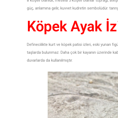
8 köşeli olanıdır, mesela 5 köşeli olanlar toprağı, ate
güç, anlamına gelir, kuvvet kudretin sembolüdür. tanrı
Köpek Ayak İzi
Definecilikte kurt ve köpek patisi izleri, eski yunan fig
taşlarda bulunmaz. Daha çok bir kayanın üzerinde kabar
duvarlarda da kullanılmıştır.