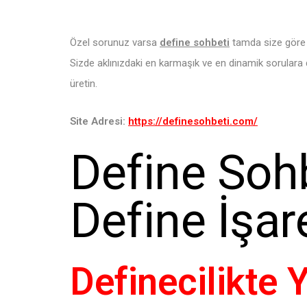
Özel sorunuz varsa
define sohbeti
tamda size göre b
Sizde aklınızdaki en karmaşık ve en dinamik sorular
üretin.
Site Adresi:
https://definesohbeti.com/
Define Sohb
Define İşar
Definecilikte Y