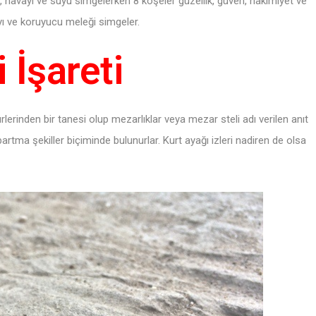
şi, havayı ve suyu simgelerken 8 köşeler güzellik, güven, hakimiyet ve
yı ve koruyucu meleği simgeler.
 İşareti
ürlerinden bir tanesi olup mezarlıklar veya mezar steli adı verilen anıt
tma şekiller biçiminde bulunurlar. Kurt ayağı izleri nadiren de olsa