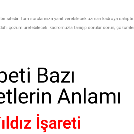
ir sitedir. Tüm sorularınıza yanıt verebilecek uzman kadroya sahiptir.
a dahi çözüm üretebilecek kadromuzla tanışıp sorular sorun, çözümle
eti Bazı
etlerin Anlamı
ıldız İşareti