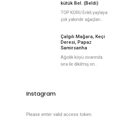
kütük Bel. (Beldi)
TOP KORU Erikli yaylaya
çok yakındır ağaçları...
Çalgılı Mağara, Keçi
Deresi, Papaz
Samirsanha
Ağcılık köyü civarında
sıra ile dikilmiş on...
Instagram
Please enter valid access token.