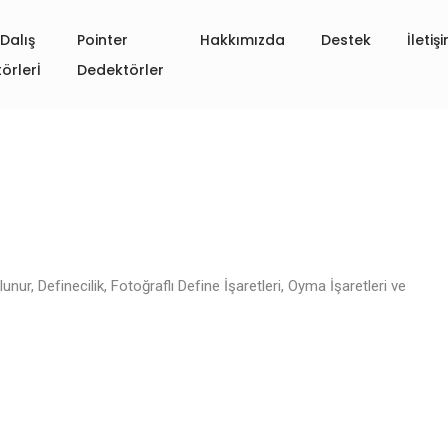
Dalış
Pointer
Hakkımızda
Destek
İletiş
örlerİ
Dedektörler
lunur
,
Definecilik
,
Fotoğraflı Define İşaretleri
,
Oyma İşaretleri ve