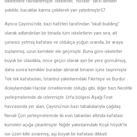
iskeletlere rastlanılmıştır. İskeletler, “hocker” tarzı denilen
şekilde; bacaklar karına çekilerek yan yatırılmıştır57.
Ayrıca Çayönü’nde, kazı hafirleri tarafından “skull-building”
olarak adlandırılan bir binada tüm iskeletlerin yanı sıra, alt
çenesiz yetmiş kafatası ve oldukça yoğun oranda, bir araya
toplanmış, uzun kemikler ele geçmiştir. Buna göre iskeletler
büyük bir olasılıkla, önce geçici olarak ayrı bir yere gömülmüş,
daha sonra kemikler buradan alınarak binanın içine taşınmıştır.
Tek tek kafatasları, İstanbul yakınlarındaki Fikirtepe ve Burdur
dolaylarındaki Hacılar örneklerinde olduğu gibi, diğer bazı Neolitik
yerleşmelerinde de izlenmiştir. Urfa bölgesi Aşağı Fırat
havzasında yer alan, Çayönü’nün bazı tabakalarıyla çağdaş
Nevali Çori yerleşmelerinde iki evin tabanları altında kafatası
kümeleri açığa çıkarılmıştır. Niğde yakınlarındaki Köşk höyük’te
ise üzeri kille sıvanmış, aşı boyalı bir kafatası dikkati