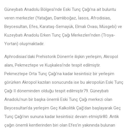
Güneybatı Anadolu Bölgesi’nde Eski Tunç Çağı’na ait buluntu
veren merkezler (Yatağan, Damlıboğaz, İasos, Afrodisias,
Beycesultan, Efes, Karataş-Semayük, Elmalı Ovası, Müsgebi) ve
Kuzeybatı Anadolu Erken Tunç Çağı Merkezleri’nden (Troya-
Yortan) oluşmaktadır.
Aphrodisias’daki Prehistorik Dönem’e ilişkin yerleşim, Akropol
alanı, Pekmeztepe ve Kuşkalesi’nde tespit edilmiştir.
Pekmeztepe Orta Tunç Çağı’na kadar kesintisiz bir yerleşim
görürken Akropol kazıları sonucunda ise bu akropolün Eski Tunç
Çağı II döneminden olduğu tespit edilmiştir79. Güneybatı
Anadolu’nun bir başka önemli Eski Tunç Çağı merkezi olan
Beycesultan’da yerleşim Geç Kalkolitik Çağ’dan başlayarak Geç
Tunç Çağı’nın sununa kadar kesintisiz devam etmiştir80. Antik
çağın önemli kentlerinden biri olan Efes’in yakınında bulunan