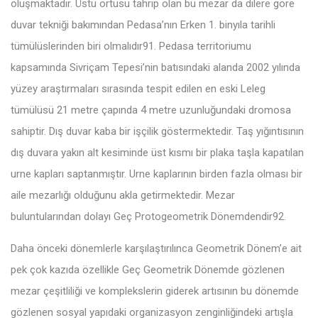
oluşmaktadır. Üstü örtüsü tahrip olan bu mezar da dilere göre
duvar tekniği bakımından Pedasa’nın Erken 1. binyıla tarihli
tümülüslerinden biri olmalıdır91. Pedasa territoriumu
kapsamında Sivriçam Tepesi’nin batısındaki alanda 2002 yılında
yüzey araştırmaları sırasında tespit edilen en eski Leleg
tümülüsü 21 metre çapında 4 metre uzunluğundaki dromosa
sahiptir. Dış duvar kaba bir işçilik göstermektedir. Taş yığıntısının
dış duvara yakın alt kesiminde üst kısmı bir plaka taşla kapatılan
urne kapları saptanmıştır. Urne kaplarının birden fazla olması bir
aile mezarlığı olduğunu akla getirmektedir. Mezar
buluntularından dolayı Geç Protogeometrik Dönemdendir92.
Daha önceki dönemlerle karşılaştırılınca Geometrik Dönem’e ait
pek çok kazıda özellikle Geç Geometrik Dönemde gözlenen
mezar çeşitliliği ve komplekslerin giderek artısının bu dönemde
gözlenen sosyal yapıdaki organizasyon zenginliğindeki artışla