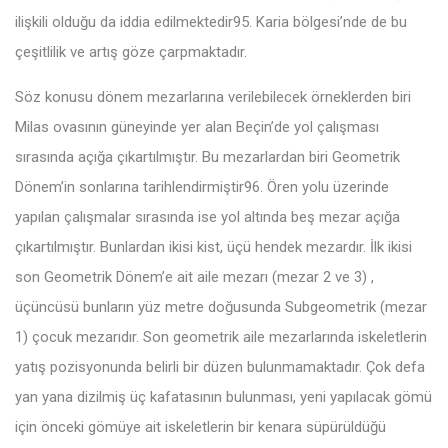
ilişkili olduğu da iddia edilmektedir95. Karia bölgesi’nde de bu
çeşitlilik ve artış göze çarpmaktadır.
Söz konusu dönem mezarlarına verilebilecek örneklerden biri
Milas ovasının güneyinde yer alan Beçin’de yol çalışması
sırasında açığa çıkartılmıştır. Bu mezarlardan biri Geometrik
Dönem’in sonlarına tarihlendirmiştir96. Ören yolu üzerinde
yapılan çalışmalar sırasında ise yol altında beş mezar açığa
çıkartılmıştır. Bunlardan ikisi kist, üçü hendek mezardır. İlk ikisi
son Geometrik Dönem’e ait aile mezarı (mezar 2 ve 3) ,
üçüncüsü bunların yüz metre doğusunda Subgeometrik (mezar
1) çocuk mezarıdır. Son geometrik aile mezarlarında iskeletlerin
yatış pozisyonunda belirli bir düzen bulunmamaktadır. Çok defa
yan yana dizilmiş üç kafatasının bulunması, yeni yapılacak gömü
için önceki gömüye ait iskeletlerin bir kenara süpürüldüğü