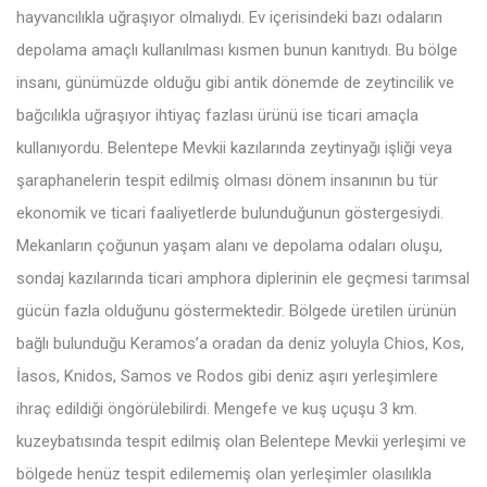
hayvancılıkla uğraşıyor olmalıydı. Ev içerisindeki bazı odaların
depolama amaçlı kullanılması kısmen bunun kanıtıydı. Bu bölge
insanı, günümüzde olduğu gibi antik dönemde de zeytincilik ve
bağcılıkla uğraşıyor ihtiyaç fazlası ürünü ise ticari amaçla
kullanıyordu. Belentepe Mevkii kazılarında zeytinyağı işliği veya
şaraphanelerin tespit edilmiş olması dönem insanının bu tür
ekonomik ve ticari faaliyetlerde bulunduğunun göstergesiydi.
Mekanların çoğunun yaşam alanı ve depolama odaları oluşu,
sondaj kazılarında ticari amphora diplerinin ele geçmesi tarımsal
gücün fazla olduğunu göstermektedir. Bölgede üretilen ürünün
bağlı bulunduğu Keramos’a oradan da deniz yoluyla Chios, Kos,
İasos, Knidos, Samos ve Rodos gibi deniz aşırı yerleşimlere
ihraç edildiği öngörülebilirdi. Mengefe ve kuş uçuşu 3 km.
kuzeybatısında tespit edilmiş olan Belentepe Mevkii yerleşimi ve
bölgede henüz tespit edilememiş olan yerleşimler olasılıkla