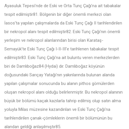
Ayasuluk Tepesi’nde de Eski ve Orta Tunç Çağı’na ait tabakalar
tespit edilmiştir81. Bölgenin bir diğer önemli merkezi olan
İasos’ta yapılan çalışmalarda da Eski Tunç Çağı II tarihlendirilen
bir nekropol alanı tespit edilmiştir82. Eski Tunç Çağı’nın önemli
yerleşim ve nekropol alanlarından birisi olan Karataş-
Semayük’te Eski Tunç Çağı I-II-III’e tarihlenen tabakalar tespit
edilmiştir83. Eski Tunç Çağı’na ait buluntu veren merkezlerden
biri de Damlıboğaz84 (Hydai) dır. Damlıboğaz köyünün
doğusundaki Sarıçay Yatağı’nın yakınlarında bulunan alanda
yapılan çalışmalar sonucunda bu alanın pithos gömülerden
oluşan nekropol alanı olduğu belirlenmiştir. Bu nekropol alanının
büyük bir bölümü kaçak kazılarla tahrip edilmiş olup satın alma
yoluyla Milas müzesine kazandırılan ve Eski Tunç Çağı’na
tarihlendirilen çanak-çömleklerin önemli bir bölümünün bu
alandan geldiği anlaşılmıştır85.