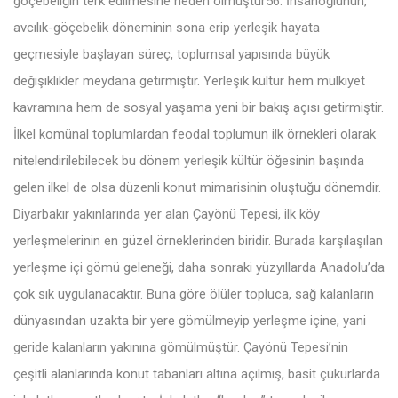
göçebeliğin terk edilmesine neden olmuştur56. İnsanoğlunun,
avcılık-göçebelik döneminin sona erip yerleşik hayata
geçmesiyle başlayan süreç, toplumsal yapısında büyük
değişiklikler meydana getirmiştir. Yerleşik kültür hem mülkiyet
kavramına hem de sosyal yaşama yeni bir bakış açısı getirmiştir.
İlkel komünal toplumlardan feodal toplumun ilk örnekleri olarak
nitelendirilebilecek bu dönem yerleşik kültür öğesinin başında
gelen ilkel de olsa düzenli konut mimarisinin oluştuğu dönemdir.
Diyarbakır yakınlarında yer alan Çayönü Tepesi, ilk köy
yerleşmelerinin en güzel örneklerinden biridir. Burada karşılaşılan
yerleşme içi gömü geleneği, daha sonraki yüzyıllarda Anadolu’da
çok sık uygulanacaktır. Buna göre ölüler topluca, sağ kalanların
dünyasından uzakta bir yere gömülmeyip yerleşme içine, yani
geride kalanların yakınına gömülmüştür. Çayönü Tepesi’nin
çeşitli alanlarında konut tabanları altına açılmış, basit çukurlarda