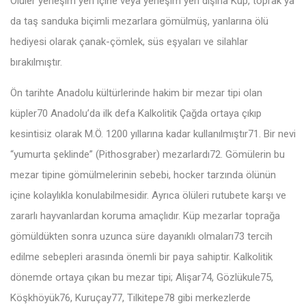
Ölüler yerleşim yeri içine veya yerleşim yeri dışına Küp, toprak ya
da taş sanduka biçimli mezarlara gömülmüş, yanlarına ölü
hediyesi olarak çanak-çömlek, süs eşyaları ve silahlar
bırakılmıştır.
Ön tarihte Anadolu kültürlerinde hakim bir mezar tipi olan
küpler70 Anadolu’da ilk defa Kalkolitik Çağda ortaya çıkıp
kesintisiz olarak M.Ö. 1200 yıllarına kadar kullanılmıştır71. Bir nevi
“yumurta şeklinde” (Pithosgraber) mezarlardı72. Gömülerin bu
mezar tipine gömülmelerinin sebebi, hocker tarzında ölünün
içine kolaylıkla konulabilmesidir. Ayrıca ölüleri rutubete karşı ve
zararlı hayvanlardan koruma amaçlıdır. Küp mezarlar toprağa
gömüldükten sonra uzunca süre dayanıklı olmaları73 tercih
edilme sebepleri arasında önemli bir paya sahiptir. Kalkolitik
dönemde ortaya çıkan bu mezar tipi; Alişar74, Gözlükule75,
Köşkhöyük76, Kuruçay77, Tilkitepe78 gibi merkezlerde