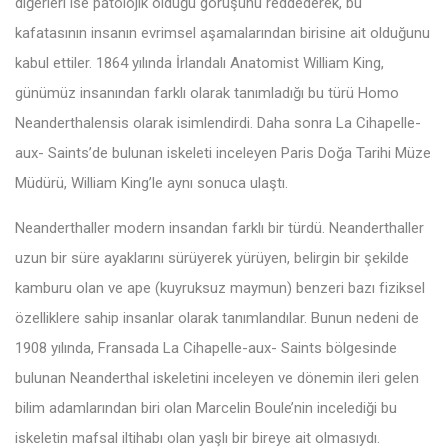
diğerleri ise patolojik olduğu görüşünü reddederek, bu
kafatasının insanın evrimsel aşamalarından birisine ait olduğunu
kabul ettiler. 1864 yılında İrlandalı Anatomist William King,
günümüz insanından farklı olarak tanımladığı bu türü Homo
Neanderthalensis olarak isimlendirdi. Daha sonra La Cihapelle-
aux- Saints’de bulunan iskeleti inceleyen Paris Doğa Tarihi Müze
Müdürü, William King’le aynı sonuca ulaştı.
Neanderthaller modern insandan farklı bir türdü. Neanderthaller
uzun bir süre ayaklarını sürüyerek yürüyen, belirgin bir şekilde
kamburu olan ve ape (kuyruksuz maymun) benzeri bazı fiziksel
özelliklere sahip insanlar olarak tanımlandılar. Bunun nedeni de
1908 yılında, Fransada La Cihapelle-aux- Saints bölgesinde
bulunan Neanderthal iskeletini inceleyen ve dönemin ileri gelen
bilim adamlarından biri olan Marcelin Boule’nin incelediği bu
iskeletin mafsal iltihabı olan yaşlı bir bireye ait olmasıydı.