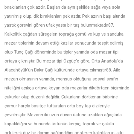
bırakılanları çok azdır. Başları da aynı şekilde sağa veya sola
yatırılmış olup, dik bırakılanları pek azdır. Pek azının başı altında
yastık görevini gören ufak yassı bir taş bulunmaktadır87.
Kalkolitik çağdan süregelen toprağa gömü ve küp ve sanduka
mezar tiplerinin devam ettiği kazılar sonucunda tespit edilmiş
olup Tunç Çağı döneminde bu tipler yanında oda mezar tipi
ortaya çıkmıştır. Bu mezar tipi Özgüç’e göre, Orta Anadolu’da
Alacahöyük’ün Bakır Çağı kültüründe ortaya çıkmıştır88. Aile
mezarı olmasının yanında, mensup olduğunu sosyal sınıfın
niteliğini açıkça ortaya koyan oda mezarlar dikdörtgen biçiminde
çukurlar olup düzenli değildir. Çukurların dörtkenarı birbirine
çamur harçla basitçe tutturulan orta boy taş dizileriyle
çevrilmiştir. Mezarın iki uzun duvarı üstüne uzatılan ağaçlarla
kapatıldığını ve bununda üstünün kerpiç, toprak ve çakılla
örtülerek düz bir damın sağlandığını gösteren kalıntıları in-situ