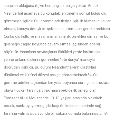
inançları olduğuna ilişkin herhangi bir bulgu yoktur. Ancak
Neanderhal aşamada bu konudaki en önemli somut bulgu ölü
gömmeyle ilgilidir. Ölü gömme adetleriyle ilgili ilk bilimsel bulgular
olması, konuyu detaylı bir şekilde ele alınmasını gerektirmektedir.
Çünkü ölü kültü ve mezar mimarisinin ilk örnekleri olması ve bu
geleneğin çağlar boyunca devam etmesi açısından önemi
büyüktür. İnsanların soydaşlarını öldükleri yerde bırakmaları
yerine onların ölülerini gömmeleri “öte dünya” inancıyla
doğrudan ilişkilidir. Bu durum Neanderthallerin ulaştıkları
düşünsel ve kültürel düzeyi açıkça göstermektedir54. Ölü
gömme adetleri açısından bin yıllar boyunca süre gelen mezara
ölüyü Hocker tarzında bırakmanın beklide ilk örneği olan
Fransada’ki Le Moustier’de 13-19 yaşları arasında bir erkek
çocuk, sanki uyuyormuş gibi başı ön kolunun üzerinde sağ
tarafına yatmış pozisyonda bir çukura gömülü bulunmuştur. Bir