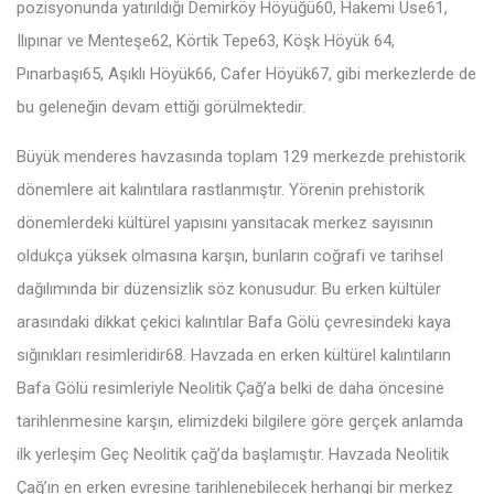
pozisyonunda yatırıldığı Demirköy Höyüğü60, Hakemi Use61,
Ilıpınar ve Menteşe62, Körtik Tepe63, Köşk Höyük 64,
Pınarbaşı65, Aşıklı Höyük66, Cafer Höyük67, gibi merkezlerde de
bu geleneğin devam ettiği görülmektedir.
Büyük menderes havzasında toplam 129 merkezde prehistorik
dönemlere ait kalıntılara rastlanmıştır. Yörenin prehistorik
dönemlerdeki kültürel yapısını yansıtacak merkez sayısının
oldukça yüksek olmasına karşın, bunların coğrafi ve tarihsel
dağılımında bir düzensizlik söz konusudur. Bu erken kültüler
arasındaki dikkat çekici kalıntılar Bafa Gölü çevresindeki kaya
sığınıkları resimleridir68. Havzada en erken kültürel kalıntıların
Bafa Gölü resimleriyle Neolitik Çağ’a belki de daha öncesine
tarihlenmesine karşın, elimizdeki bilgilere göre gerçek anlamda
ilk yerleşim Geç Neolitik çağ’da başlamıştır. Havzada Neolitik
Çağ’ın en erken evresine tarihlenebilecek herhangi bir merkez