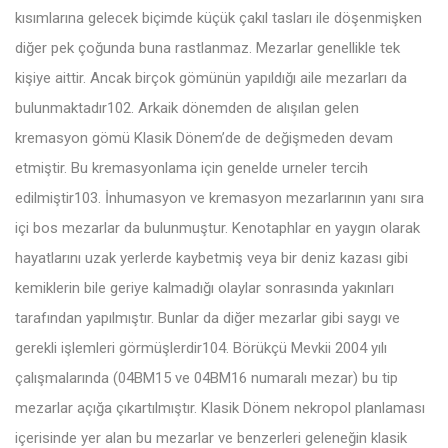
kısımlarına gelecek biçimde küçük çakıl tasları ile döşenmişken
diğer pek çoğunda buna rastlanmaz. Mezarlar genellikle tek
kişiye aittir. Ancak birçok gömünün yapıldığı aile mezarları da
bulunmaktadır102. Arkaik dönemden de alışılan gelen
kremasyon gömü Klasik Dönem’de de değişmeden devam
etmiştir. Bu kremasyonlama için genelde urneler tercih
edilmiştir103. İnhumasyon ve kremasyon mezarlarının yanı sıra
içi bos mezarlar da bulunmuştur. Kenotaphlar en yaygın olarak
hayatlarını uzak yerlerde kaybetmiş veya bir deniz kazası gibi
kemiklerin bile geriye kalmadığı olaylar sonrasında yakınları
tarafından yapılmıştır. Bunlar da diğer mezarlar gibi saygı ve
gerekli işlemleri görmüşlerdir104. Börükçü Mevkii 2004 yılı
çalışmalarında (04BM15 ve 04BM16 numaralı mezar) bu tip
mezarlar açığa çıkartılmıştır. Klasik Dönem nekropol planlaması
içerisinde yer alan bu mezarlar ve benzerleri geleneğin klasik