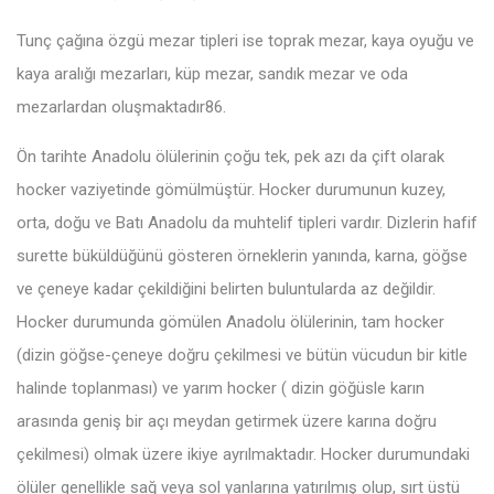
Tunç çağına özgü mezar tipleri ise toprak mezar, kaya oyuğu ve
kaya aralığı mezarları, küp mezar, sandık mezar ve oda
mezarlardan oluşmaktadır86.
Ön tarihte Anadolu ölülerinin çoğu tek, pek azı da çift olarak
hocker vaziyetinde gömülmüştür. Hocker durumunun kuzey,
orta, doğu ve Batı Anadolu da muhtelif tipleri vardır. Dizlerin hafif
surette büküldüğünü gösteren örneklerin yanında, karna, göğse
ve çeneye kadar çekildiğini belirten buluntularda az değildir.
Hocker durumunda gömülen Anadolu ölülerinin, tam hocker
(dizin göğse-çeneye doğru çekilmesi ve bütün vücudun bir kitle
halinde toplanması) ve yarım hocker ( dizin göğüsle karın
arasında geniş bir açı meydan getirmek üzere karına doğru
çekilmesi) olmak üzere ikiye ayrılmaktadır. Hocker durumundaki
ölüler genellikle sağ veya sol yanlarına yatırılmış olup, sırt üstü