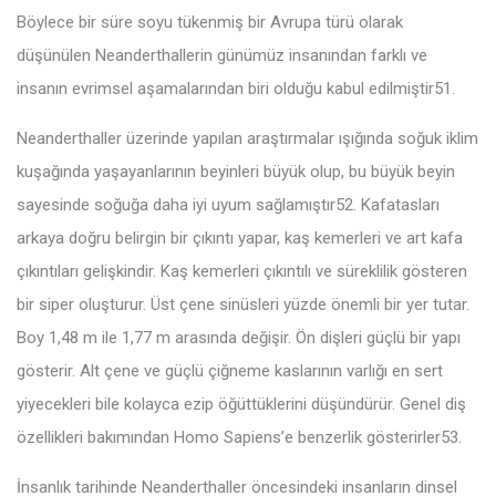
Böylece bir süre soyu tükenmiş bir Avrupa türü olarak
düşünülen Neanderthallerin günümüz insanından farklı ve
insanın evrimsel aşamalarından biri olduğu kabul edilmiştir51.
Neanderthaller üzerinde yapılan araştırmalar ışığında soğuk iklim
kuşağında yaşayanlarının beyinleri büyük olup, bu büyük beyin
sayesinde soğuğa daha iyi uyum sağlamıştır52. Kafatasları
arkaya doğru belirgin bir çıkıntı yapar, kaş kemerleri ve art kafa
çıkıntıları gelişkindir. Kaş kemerleri çıkıntılı ve süreklilik gösteren
bir siper oluşturur. Üst çene sinüsleri yüzde önemli bir yer tutar.
Boy 1,48 m ile 1,77 m arasında değişir. Ön dişleri güçlü bir yapı
gösterir. Alt çene ve güçlü çiğneme kaslarının varlığı en sert
yiyecekleri bile kolayca ezip öğüttüklerini düşündürür. Genel diş
özellikleri bakımından Homo Sapiens’e benzerlik gösterirler53.
İnsanlık tarihinde Neanderthaller öncesindeki insanların dinsel