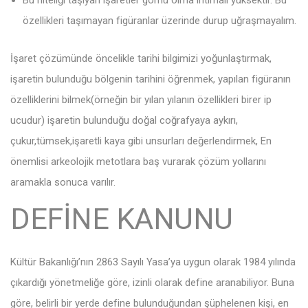
özellikleri taşımayan figüranlar üzerinde durup uğraşmayalım.
İşaret çözümünde öncelikle tarihi bilgimizi yoğunlaştırmak,
işaretin bulunduğu bölgenin tarihini öğrenmek, yapılan figüranın
özelliklerini bilmek(örneğin bir yılan yılanın özellikleri birer ip
ucudur) işaretin bulunduğu doğal coğrafyaya aykırı,
çukur,tümsek,işaretli kaya gibi unsurları değerlendirmek, En
önemlisi arkeolojik metotlara baş vurarak çözüm yollarını
aramakla sonuca varılır.
DEFİNE KANUNU
Kültür Bakanlığı’nın 2863 Sayılı Yasa’ya uygun olarak 1984 yılında
çıkardığı yönetmeliğe göre, izinli olarak define aranabiliyor. Buna
göre, belirli bir yerde define bulunduğundan şüphelenen kişi, en