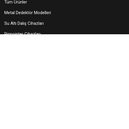
Tüm Ürünler
Metal Dedektör Modelleri
Su Altı Dalış Cihazları
Pinpointer Cihazları
Dedektör Aksesuarları
Arama Başlıkları
KURUMSAL
Hakkımızda
Teknik Servis
Bayilerimiz
Blog
İletişim