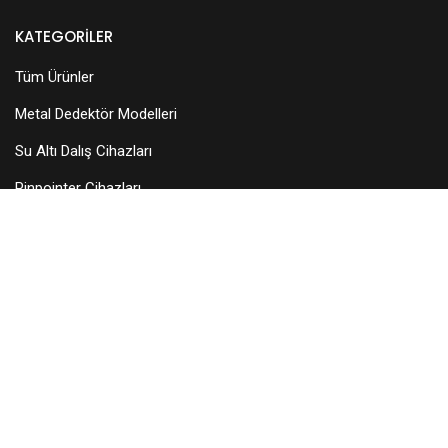
KATEGORILER
Tüm Ürünler
Metal Dedektör Modelleri
Su Altı Dalış Cihazları
Pinpointer Cihazları
Dedektör Aksesuarları
Arama Başlıkları
KURUMSAL
Hakkımızda
Teknik Servis
Bayilerimiz