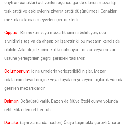
chytroi (çanaklar) adı verilen üçüncü günde ölünün mezarlığı
terk ettiği ve eski evlerini ziyaret ettiği düşünülmesi. Çanaklar
mezarlara konan meyveleri içermektedir.
Cippus :
Bir mezarı veya mezarlık sınırını belirleyen, ucu
sivriltilmiş taş ya da ahşap bir işarettir ki, bu mezarın kendiside
olabilir. Arkeolojide, içine kül konulmayan mezar veya mezar
üstüne yerleştirilen çeşitli şekildeki taslardır.
Columbarium:
içine urnelerin yerleştirildiği nişler. Mezar
odalarının duvarları içine veya kayaların yüzeyine açılarak vücuda
getirilen mezarlıklardır.
Daimon:
Doğaüstü varlık. Bazen de ölüye öteki dünya yolunda
rehberlik eden rehber ruh
Danake:
(aynı zamanda naulon) Ölüyü taşımakla görevli Charon