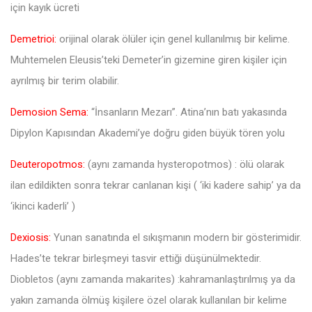
için kayık ücreti
Demetrioi:
orijinal olarak ölüler için genel kullanılmış bir kelime.
Muhtemelen Eleusis’teki Demeter’in gizemine giren kişiler için
ayrılmış bir terim olabilir.
Demosion Sema:
“İnsanların Mezarı”. Atina’nın batı yakasında
Dipylon Kapısından Akademi’ye doğru giden büyük tören yolu
Deuteropotmos:
(aynı zamanda hysteropotmos) : ölü olarak
ilan edildikten sonra tekrar canlanan kişi ( ‘iki kadere sahip’ ya da
‘ikinci kaderli’ )
Dexiosis:
Yunan sanatında el sıkışmanın modern bir gösterimidir.
Hades’te tekrar birleşmeyi tasvir ettiği düşünülmektedir.
Diobletos (aynı zamanda makarites) :kahramanlaştırılmış ya da
yakın zamanda ölmüş kişilere özel olarak kullanılan bir kelime