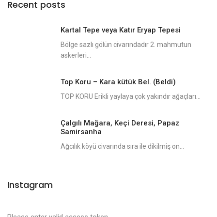
Recent posts
Kartal Tepe veya Katır Eryap Tepesi
Bölge sazlı gölün civarındadır 2. mahmutun
askerleri...
Top Koru – Kara kütük Bel. (Beldi)
TOP KORU Erikli yaylaya çok yakındır ağaçları...
Çalgılı Mağara, Keçi Deresi, Papaz
Samirsanha
Ağcılık köyü civarında sıra ile dikilmiş on...
Instagram
Please enter valid access token.