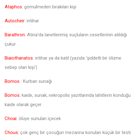
Ataphos:
gömülmeden bırakılan kişi
Autocheir:
intihar
Barathron:
Atina’da lanetlenmiş suçluların cesetlerinin atıldığı
çukur
Biaiothanatos:
intihar ya da katil (yazıda ‘şiddetli bir ölüme
sebep olan kişi’)
Bomos :
Kurban sunağı
Bomos:
kaide, sunak; nekropolis yazıtlarında lahitlerin konduğu
kaide olarak geçer
Choai:
ölüye sunulan içecek
Chous:
çok genç bir çocuğun mezarına konulan küçük bir testi