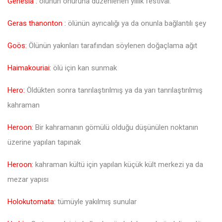
Genesia :
ölünün onuruna düzenlenen yıllık festival.
Geras thanonton :
ölünün ayrıcalığı ya da onunla bağlantılı şey
Goös:
Ölünün yakınları tarafından söylenen doğaçlama ağıt
Haimakouriai:
ölü için kan sunmak
Hero:
Öldükten sonra tanrılaştırılmış ya da yarı tanrılaştırılmış
kahraman
Heroon:
Bir kahramanın gömülü olduğu düşünülen noktanın
üzerine yapılan tapınak
Heroon:
kahraman kültü için yapılan küçük kült merkezi ya da
mezar yapısı
Holokutomata:
tümüyle yakılmış sunular