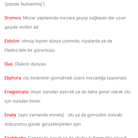
(yazıda ‘kutsanmış’)
Dromos:
Mezar yapılarında mezara geçişi sağlayan dar uzun
geçide verilen ad
Eidolon:
ölmüş kişinin dünya üzerinde, rüyalarda ya da
Hades’deki bir görüntüsü
Ekei:
Ölülerin dünyası
Ekphora:
ölü bedeninin gömülmek üzere mezarlığa taşınması
Enagismata:
ölüye sunulan yiyecek ya da daha genel olarak ölü
için sunulan besin
Enata:
(aynı zamanda ennata) : ölü ya da gömüden sonraki
dokuzuncu günde gerçekleştirilen ayin
Enchtristia:
Cenazede çanak ya da chytra kullanmakla görevli