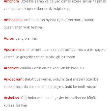
Amphora:
Özellikle şarap ya da yağ olmak üzere sıvıları taşımak
ve depolamak için kullanılan iki kulplu kap,
Anthesteria:
anthesterion ayında (şubattan marta kadar)
düzenlenen yıllık festival
Aoros:
genç ölen kişi
Aponimma:
muhtemelen cenaze sonrasında mezara bir suyolu
kazma ile gerçekleştirilen suyla ilgili bir tören
Ardanion:
ölünün evinin dışına konulan bir kase su
Arkosolium :
(lat.Arcus:kemer, solium: taht mezar) özellikle
katakomblarda bulunan mezar biçimi, üstü kemerli mezar
Aryballos:
Yağ, koku ve benzeri şeyler için kullanılan küçük
küresel bir kap