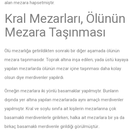
alan mezara hapsetmiştir.
Kral Mezarları, Ölünün
Mezara Taşınması
Ölü mezarlığa getirildikten sonraki bir diğer aşamada ölünün
mezara taşınmasıdır. Toprak altına inşa edilen; yada üstü kayaya
yapılan mezarlarda ölünün mezar içine taşınması daha kolay
olsun diye merdivenler yapılırdı.
Örneğin mezarlara iki yönlü basamaklar yapılmıştır. Bunların
dışında yer altına yapılan mezarlarada aynı amaçlı merdivenler
yapılmıştır. Kral ve soylu sınıfa ait kişilerin mezarlarına çok
basamaklı merdivenlerle girilirken; halka ait mezarlara bir ya da
birkaç basamaklı merdivenle girildiği görülmüştür..