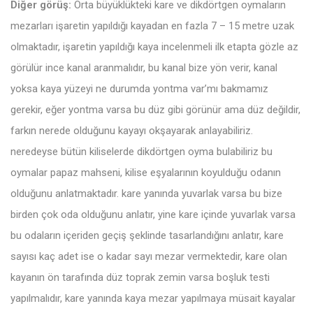
Diğer görüş:
Orta büyüklükteki kare ve dikdörtgen oymaların
mezarları işaretin yapıldığı kayadan en fazla 7 – 15 metre uzak
olmaktadır, işaretin yapıldığı kaya incelenmeli ilk etapta gözle az
görülür ince kanal aranmalıdır, bu kanal bize yön verir, kanal
yoksa kaya yüzeyi ne durumda yontma var’mı bakmamız
gerekir, eğer yontma varsa bu düz gibi görünür ama düz değildir,
farkın nerede olduğunu kayayı okşayarak anlayabiliriz.
neredeyse bütün kiliselerde dikdörtgen oyma bulabiliriz bu
oymalar papaz mahseni, kilise eşyalarının koyulduğu odanın
olduğunu anlatmaktadır. kare yanında yuvarlak varsa bu bize
birden çok oda olduğunu anlatır, yine kare içinde yuvarlak varsa
bu odaların içeriden geçiş şeklinde tasarlandığını anlatır, kare
sayısı kaç adet ise o kadar sayı mezar vermektedir, kare olan
kayanın ön tarafında düz toprak zemin varsa boşluk testi
yapılmalıdır, kare yanında kaya mezar yapılmaya müsait kayalar