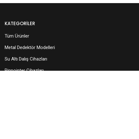
KATEGORILER
Tüm Ürünler
Metal Dedektör Modelleri
Su Altı Dalış Cihazları
Pinpointer Cihazları
Dedektör Aksesuarları
Arama Başlıkları
KURUMSAL
Hakkımızda
Teknik Servis