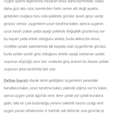
Üçgen işareti diğerlerine nazaran biraz daha kıymetlidir, odası
daha göz alıcı olur, karelerden farkı zemin altı değil ayakta
girilebilen mağara türü oda şeklinde görülür. kesin girişi vardır,
girişsiz olmaz. üçgenlerin uzun tarafına bakın, ayrıca üçgenin
uzun tarafı yukarı yada aşağı şeklinde değişiklik göstermiş ise
bu bayan yada erkek olduğunu anlatır, buda aklınızda olsun,
özellikle şelale yakınlarında dik kayada olan üçgenlerde görülür,
buda şelale içinde giriş olduğunu anlatır aşağı sarkarsın şelale
suyunun düştüğü yere iner oralarda giriş ararsın bu bazen şelale
suyunun arka tarafında bile olur.
Define İşareti
olarak denk geldiğiniz üçgenlerin yanındaki
kanallara bakın, uzun tarafına bakın, yakında yığma var’mı bakın,
ayrıca üçgen çatal ağzı’da verir, dere çatalı yol çatalı buralara
gidin, tabi en çok bulunduğu yerlere yakındır bazen uzağı verir.
üçgen yunan alfabesinin 4. harfidir adı delta’dır ona göre’de ip