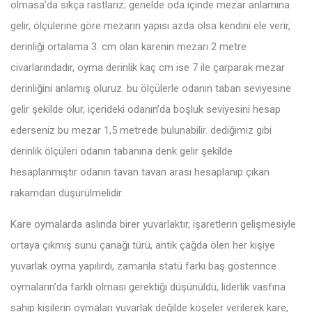
olmasa’da sıkça rastlarız; genelde oda içinde mezar anlamına
gelir, ölçülerine göre mezarın yapısı azda olsa kendini ele verir,
derinliği ortalama 3. cm olan karenin mezarı 2 metre
civarlarındadır, oyma derinlik kaç cm ise 7 ile çarparak mezar
derinliğini anlamış oluruz. bu ölçülerle odanın taban seviyesine
gelir şekilde olur, içerideki odanın’da boşluk seviyesini hesap
ederseniz bu mezar 1,5 metrede bulunabilir. dediğimiz gibi
derinlik ölçüleri odanın tabanına denk gelir şekilde
hesaplanmıştır odanın tavan tavan arası hesaplanıp çıkan
rakamdan düşürülmelidir.
Kare oymalarda aslında birer yuvarlaktır, işaretlerin gelişmesiyle
ortaya çıkmış sunu çanağı türü, antik çağda ölen her kişiye
yuvarlak oyma yapılırdı, zamanla statü farkı baş gösterince
oymaların’da farklı olması gerektiği düşünüldü, liderlik vasfına
sahip kişilerin oymaları yuvarlak değilde köşeler verilerek kare,