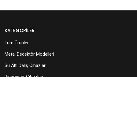
KATEGORILER
Tüm Ürünler
Metal Dedektör Modelleri
Su Altı Dalış Cihazları
Pinpointer Cihazları
Dedektör Aksesuarları
Arama Başlıkları
KURUMSAL
Hakkımızda