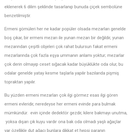
eklenerek 6 dilim şeklinde tasarlanıp bunuda çiçek sembolüne
benzetilmiştir.
Ermeni gömüleri her ne kadar popüler olsada mezarları genelde
boş çıkar, bir ermeni mezarı ile yunan mezarı bir değildir, yunan
mezarından çeşitli objeleri çok rahat bulursun fakat ermeni
mezarlarında çok fazla eşya ummanın anlamı yoktur; mezarlar
çok derin olmayıp ceset sığacak kadar büyüklükte oda olur, bu
odalar genelde yatay kesme taşlarla yapılır bazılarıda pişmiş
topraktan yapılır.
Bu yüzden ermeni mezarları çok ilgi görmez esas ilgi gören
ermeni evleridir, neredeyse her ermeni evinde para bulmak
mümkündür. evin içinde dedektör gezdir, kilere bakmayı unutma,
yoksa dışarı çık kuyu vardır ona bak oda olmadı yaşlı ağaçlar
var özellikle dut ağacı bunlara dikkat et hepsi paranın