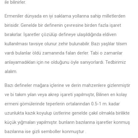
ile bilinirler.
Ermeniler dünyada en iyi saklama yollarına sahip milletlerden
birisidir. Genelde bir definenin çevresine birden fazla işaret
bırakırlar. İşaretler çözülüp defineye ulaşıldığında eldiven
kullanılması tavsiye olunur zehir bulunabilir. Bazı yaşlılar tılsım
vardı bulanlar öldü zamanında falan derler. Tabi o zamanlar
anlayamadıkları için ne olduğunu öyle sanıyorlardı. Tedbirimiz
alalım.
Bazı defineler mağara içlerine ve derin mahzenlere gizlenmiştir
ve bi takım yılan veya akrep işareti yapılmıştır, Bilinen en kolay
ermeni gömülerinde teperlerin ortalarından 0.5-1 m. kadar
uzunlukta kazık koyulup üstlerine genelde çakıl olmakla birilikte
küçük yığmaları yapılmıştır. bunların bazılarına işaretler konmuş
bazılarına ise gizli semboller konmuştur .