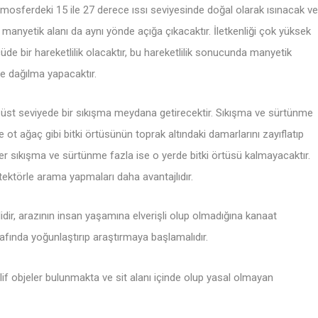
tmosferdeki 15 ile 27 derece ıssı seviyesinde doğal olarak ısınacak ve
manyetik alanı da aynı yönde açığa çıkacaktır. İletkenliği çok yüksek
lçüde bir hareketlilik olacaktır, bu hareketlilik sonucunda manyetik
re dağılma yapacaktır.
 üst seviyede bir sıkışma meydana getirecektir. Sıkışma ve sürtünme
 ot ağaç gibi bitki örtüsünün toprak altındaki damarlarını zayıflatıp
r sıkışma ve sürtünme fazla ise o yerde bitki örtüsü kalmayacaktır.
etektörle arama yapmaları daha avantajlıdır.
idir, arazının insan yaşamına elverişli olup olmadığına kanaat
trafında yoğunlaştırıp araştırmaya başlamalıdır.
f objeler bulunmakta ve sit alanı içinde olup yasal olmayan