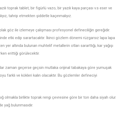
ılı toprak tablet, bir figürlü vazo, bir yazılı kaya parçası v.s eser ve
ıyız, tahrip etmekten şiddetle kaçınmalıyız.
ak göz ile izlemeye çalışması profesyonel defineciliğin gereğidir.
nde etki edip sarartacaktır. İkinci gözlem dönemi rüzgarsız lapa lapa
yer altında bulunan muhtelif metallerin otları sararttığı, kar yağışı
ken erittiği görülecektir.
adar zaman geçerse geçsin mutlaka orijinal tabakaya göre yumuşak
oyu farklı ve kökleri kalın olacaktır. Bu gözlemler defineciyi
ığ olmakla birlikte toprak rengi çevresine göre bir ton daha siyah olur
e yağ bulunmasıdır.