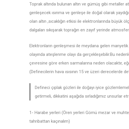
Toprak altında bulunan altın ve gümüş gibi metaller a
genleşecek ısınma ve genleşe ile doğal olarak yaydığı 
olan altın ,sıcaklığın etkisi ile elektronlarında büyük ö
dalgaları sıkışarak toprağın en zayıf yerinde atmosfe
Elektronların genleşmesi ile meydana gelen manyetik
olayında ateşlenme olayı da gerçekleşebilir.Bu nedenle
çevresine göre erken sarmalarına neden olacaktır, eğe
(Definecilerin hava ısısının 15 ve üzeri derecelerde d
Defineci çıplak gözleri ile doğayı iyice gözlemlemel
getirmeli, dikkatini aşağıda sırladığımız unsurlar e
1- Harabe yerleri (Ören yerleri Gömü mezar ve muhteli
tahribattan kaçınalım)