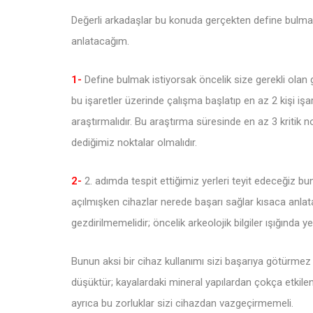
Değerli arkadaşlar bu konuda gerçekten define bulmak 
anlatacağım.
1-
Define bulmak istiyorsak öncelik size gerekli olan ge
bu işaretler üzerinde çalışma başlatıp en az 2 kişi iş
araştırmalıdır. Bu araştırma süresinde en az 3 kritik no
dediğimiz noktalar olmalıdır.
2-
2. adımda tespit ettiğimiz yerleri teyit edeceğiz b
açılmışken cihazlar nerede başarı sağlar kısaca anlata
gezdirilmemelidir; öncelik arkeolojik bilgiler ışığında yer
Bunun aksi bir cihaz kullanımı sizi başarıya götürmez
düşüktür; kayalardaki mineral yapılardan çokça etki
ayrıca bu zorluklar sizi cihazdan vazgeçirmemeli.