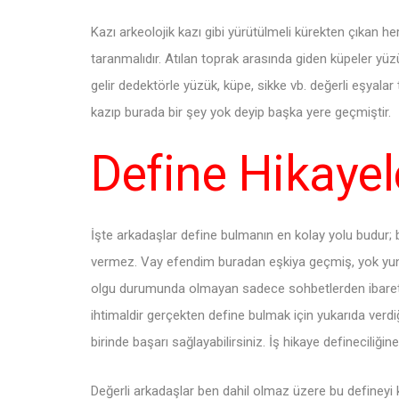
Kazı arkeolojik kazı gibi yürütülmeli kürekten çıkan h
taranmalıdır. Atılan toprak arasında giden küpeler yüzü
gelir dedektörle yüzük, küpe, sikke vb. değerli eşyalar 
kazıp burada bir şey yok deyip başka yere geçmiştir.
Define Hikayele
İşte arkadaşlar define bulmanın en kolay yolu budur; 
vermez. Vay efendim buradan eşkiya geçmiş, yok yun
olgu durumunda olmayan sadece sohbetlerden ibaret 
ihtimaldir gerçekten define bulmak için yukarıda verd
birinde başarı sağlayabilirsiniz. İş hikaye defineciliğ
Değerli arkadaşlar ben dahil olmaz üzere bu defineyi 