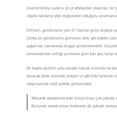
Önemli Define sadece çil çil altınlardan oluşmaz, bir yaz
objeler kilolarca altın değerinden olduğunu unutmamal
Defineci, gündönümü yani 21 haziran gönü doğaya çıpl
Çünkü bu gündönümü gömünün atlar gibi bitkiler üzeri
yağan kar zamanında doğayı gözlemlemektir. Gerçekten 
esnasında karı erittiği çevresine göre karı geç tutup er
Bir başka gözlem yolu; kazılan toprak üzerinde ne k
duracak birde üzerinde yetişen ot gibi bitki türlerinin b
ulaşmasında ciddi şekilde götürecektir.
Mezarlık alanlarında bitki örtüsü boyu çok yüksek s
Bununda sebebi insan bedeninin de yüksek seviyed