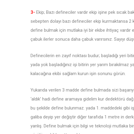
3-
Ekip; Bazı defineciler vardır ekip işine pek sıcak ba
sebepten dolayı bazı defineciler ekip kurmaktansa 2 k
define bulmak için mutlaka iyi bir ekibe ihtiyaç vardır 
çabuk ilerler sonuca daha çabuk varırsınız. Sayıyı düşü
Definecilerin en zayıf noktası budur; başladığı yeri bi
yada yok başladığınız işi bitirin yer yarım bırakılmaz y
kalacağına ekibi sağlam kurun işin sonunu görün.
Yukarıda verilen 3 madde define bulmada sizi başarıy
‘aldık’ hadi define aramaya gidelim kur dedektörü dağ b
bu şekilde define bulunmaz. yada 1. maddedeki gibi iş
galiba deyip yer değiştir diğer tarafıda 1 metre in 
yanlış. Define bulmak için bilgi ve teknoloji mutlaka 