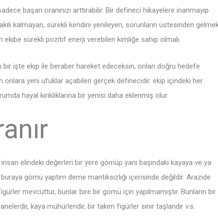
dece başarı oranınızı arttırabilir. Bir defineci hikayelere inanmayıp
takılı kalmayan, sürekli kendini yenileyen, sorunların üstesinden gelme
kibe sürekli pozitif enerji verebilen kimliğe sahip olmalı.
n bir işte ekip ile beraber hareket edeceksin, onları doğru hedefe
n onlara yeni ufuklar açabilen gerçek definecidir. ekip içindeki her
umda hayal kırıklıklarına bir yenisi daha eklenmiş olur.
ranır
r insan elindeki değerleri bir yere gömüp yanı başındaki kayaya ve ya
en buraya gömü yaptım deme mantıksızlığı içerisinde değildir. Arazide
gürler mevcuttur, bunlar bire bir gömü için yapılmamıştır. Bunların bir
elerdir, kaya mühürleridir, bir takım figürler sınır taşlarıdır v.s.