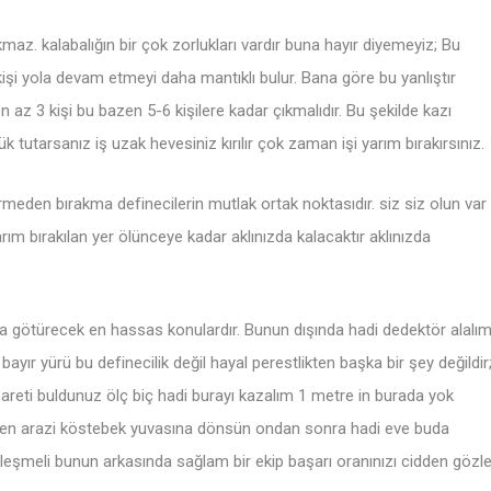
kmaz. kalabalığın bir çok zorlukları vardır buna hayır diyemeyiz; Bu
işi yola devam etmeyi daha mantıklı bulur. Bana göre bu yanlıştır
en az 3 kişi bu bazen 5-6 kişilere kadar çıkmalıdır. Bu şekilde kazı
k tutarsanız iş uzak hevesiniz kırılır çok zaman işi yarım bırakırsınız.
tirmeden bırakma definecilerin mutlak ortak noktasıdır. siz siz olun var
arım bırakılan yer ölünceye kadar aklınızda kalacaktır aklınızda
a götürecek en hassas konulardır. Bunun dışında hadi dedektör alalı
ayır yürü bu definecilik değil hayal perestlikten başka bir şey değildir
areti buldunuz ölç biç hadi burayı kazalım 1 metre in burada yok
derken arazi köstebek yuvasına dönsün ondan sonra hadi eve buda
birleşmeli bunun arkasında sağlam bir ekip başarı oranınızı cidden gözl