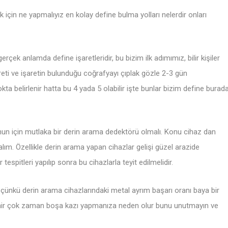
için ne yapmalıyız en kolay define bulma yolları nelerdir onları
rçek anlamda define işaretleridir, bu bizim ilk adımımız, bilir kişiler
areti ve işaretin bulunduğu coğrafyayı çıplak gözle 2-3 gün
kta belirlenir hatta bu 4 yada 5 olabilir işte bunlar bizim define burad
unun için mutlaka bir derin arama dedektörü olmalı. Konu cihaz dan
lım. Özellikle derin arama yapan cihazlar gelişi güzel arazide
 tespitleri yapılıp sonra bu cihazlarla teyit edilmelidir.
 çünkü derin arama cihazlarındaki metal ayrım başarı oranı baya bir
lenir çok zaman boşa kazı yapmanıza neden olur bunu unutmayın ve