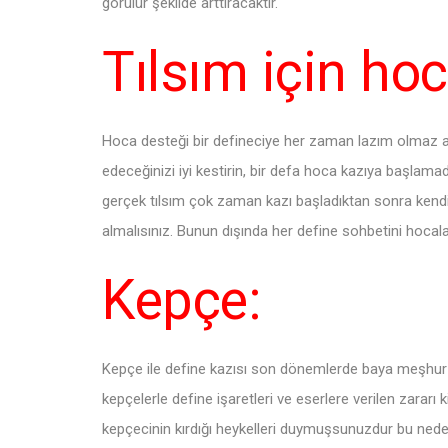
görülür şekilde arttıracaktır.
Tılsım için hoc
Hoca desteği bir defineciye her zaman lazım olmaz a
edeceğinizi iyi kestirin, bir defa hoca kazıya başlamad
gerçek tılsım çok zaman kazı başladıktan sonra kendi
almalısınız. Bunun dışında her define sohbetini hocala
Kepçe:
Kepçe ile define kazısı son dönemlerde baya meşhur ol
kepçelerle define işaretleri ve eserlere verilen zar
kepçecinin kırdığı heykelleri duymuşsunuzdur bu nede