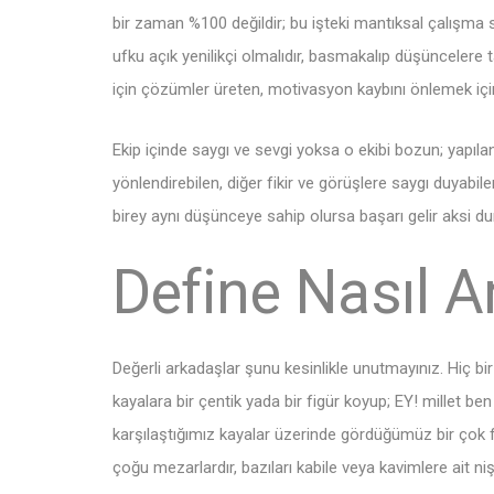
bir zaman %100 değildir; bu işteki mantıksal çalışma sa
ufku açık yenilikçi olmalıdır, basmakalıp düşüncelere 
için çözümler üreten, motivasyon kaybını önlemek için e
Ekip içinde saygı ve sevgi yoksa o ekibi bozun; yapıla
yönlendirebilen, diğer fikir ve görüşlere saygı duyabile
birey aynı düşünceye sahip olursa başarı gelir aksi dur
Define Nasıl A
Değerli arkadaşlar şunu kesinlikle unutmayınız. Hiç bi
kayalara bir çentik yada bir figür koyup; EY! millet b
karşılaştığımız kayalar üzerinde gördüğümüz bir çok fi
çoğu mezarlardır, bazıları kabile veya kavimlere ait nişan