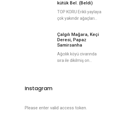
kütük Bel. (Beldi)
TOP KORU Erikli yaylaya
çok yakındır ağaçları...
Çalgılı Mağara, Keçi
Deresi, Papaz
Samirsanha
Ağcılık köyü civarında
sıra ile dikilmiş on...
Instagram
Please enter valid access token.