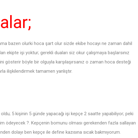
alar;
ma bazen olurki hoca şart olur sizde ekibe hocayı ne zaman dahil
an ekipte işi yoktur; gerekli duaları siz okur çalışmaya başlarsınız
ni gösterir böyle bir olguyla karşılaşırsanız o zaman hoca desteği
rla ilişkilendirmek tamamen yanlıştır.
du; 5 kişinin 5 günde yapacağı işi kepçe 2 saatte yapabiliyor; peki
arı kim ödeyecek ?. Kepçenin bomunu olması gerekenden fazla sallayan
nden dolayı ben kepçe ile define kazısına sıcak bakmıyorum.