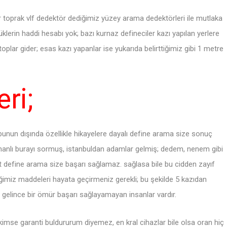
er toprak vlf dedektör dediğimiz yüzey arama dedektörleri ile mutlaka
klerin haddi hesabı yok; bazı kurnaz defineciler kazı yapılan yerlere
toplar gider; esas kazı yapanlar ise yukarıda belirttiğimiz gibi 1 metre
ri;
bunun dışında özellikle hikayelere dayalı define arama size sonuç
anlı burayı sormuş, istanbuldan adamlar gelmiş; dedem, nenem gibi
define arama size başarı sağlamaz. sağlasa bile bu cidden zayıf
iğimiz maddeleri hayata geçirmeniz gerekli; bu şekilde 5 kazıdan
ine gelince bir ömür başarı sağlayamayan insanlar vardır.
kimse garanti buldururum diyemez, en kral cihazlar bile olsa oran hiç