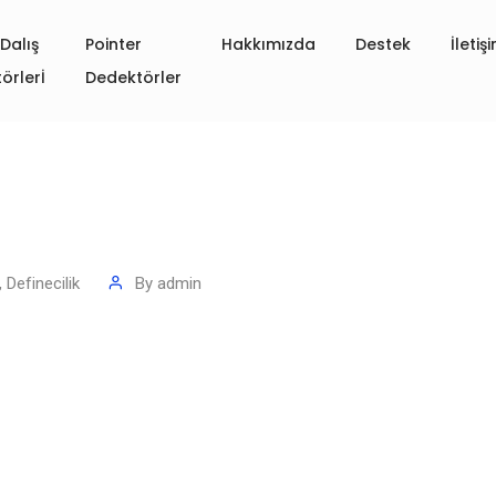
Dalış
Pointer
Hakkımızda
Destek
İletiş
örlerİ
Dedektörler
,
Definecilik
By
admin