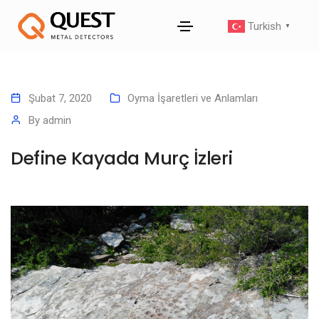
Turkish
▼
Şubat 7, 2020
Oyma İşaretleri ve Anlamları
By
admin
Define Kayada Murç İzleri