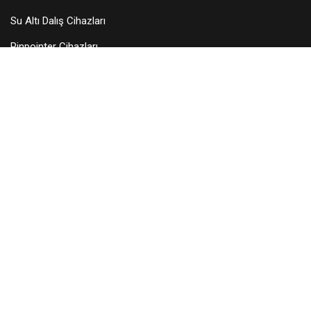
Su Altı Dalış Cihazları
Pinpointer Cihazları
Dedektör Aksesuarları
Arama Başlıkları
KURUMSAL
Hakkımızda
Teknik Servis
Bayilerimiz
Blog
İletişim