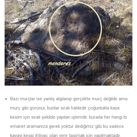
Bazı murçlar ise yanlış algılanıp gerçekte murç değildir ama
murç gibi görünür, bunlar sıralı haldedir çoğunlukla kaya
kesim için sıralı şekilde yapılan işlemdir. burada her hangi bi
emanet aramanıza gerek yoktur dediğimiz gibi bu sadece
kayayı kesip ihtiyaç olan yere taşımak için yapılmaktadır.