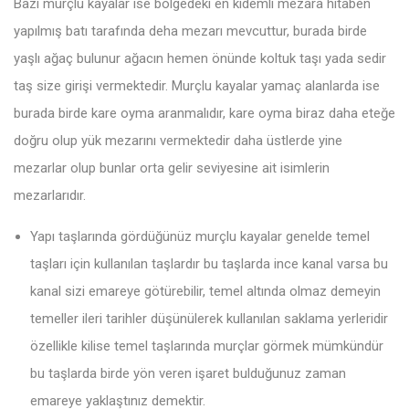
Bazı murçlu kayalar ise bölgedeki en kıdemli mezara hitaben
yapılmış batı tarafında deha mezarı mevcuttur, burada birde
yaşlı ağaç bulunur ağacın hemen önünde koltuk taşı yada sedir
taş size girişi vermektedir. Murçlu kayalar yamaç alanlarda ise
burada birde kare oyma aranmalıdır, kare oyma biraz daha eteğe
doğru olup yük mezarını vermektedir daha üstlerde yine
mezarlar olup bunlar orta gelir seviyesine ait isimlerin
mezarlarıdır.
Yapı taşlarında gördüğünüz murçlu kayalar genelde temel
taşları için kullanılan taşlardır bu taşlarda ince kanal varsa bu
kanal sizi emareye götürebilir, temel altında olmaz demeyin
temeller ileri tarihler düşünülerek kullanılan saklama yerleridir
özellikle kilise temel taşlarında murçlar görmek mümkündür
bu taşlarda birde yön veren işaret bulduğunuz zaman
emareye yaklaştınız demektir.