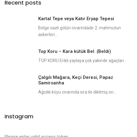
Recent posts
Kartal Tepe veya Katır Eryap Tepesi
Bölge sazlı gölün civarındadır 2. mahmutun
askerleri...
Top Koru – Kara kütük Bel. (Beldi)
TOP KORU Erikli yaylaya çok yakındır ağaçları...
Çalgılı Mağara, Keçi Deresi, Papaz
Samirsanha
Ağcılık köyü civarında sıra ile dikilmiş on...
Instagram
Please enter valid access token.