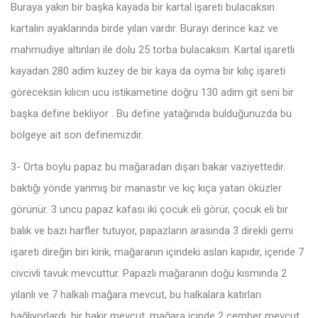
Buraya yakin bir başka kayada bir kartal işareti bulacaksın.
kartalın ayaklarında birde yılan vardır. Burayı derince kaz ve
mahmudiye altınları ile dolu 25 torba bulacaksın. Kartal işaretli
kayadan 280 adim kuzey de bir kaya da oyma bir kılıç işareti
göreceksin kılıcın ucu istikametine doğru 130 adim git seni bir
başka define bekliyor . Bu define yatağınıda bulduğunuzda bu
bölgeye ait son definemizdir.
3- Orta boylu papaz bu mağaradan dışarı bakar vaziyettedir.
baktığı yönde yanmış bir manastır ve kıç kıça yatan öküzler
görünür. 3 uncu papaz kafası iki çocuk eli görür, çocuk eli bir
balık ve bazı harfler tutuyor, papazların arasında 3 direkli gemi
işareti direğin biri kirik, mağaranın içindeki aslan kapıdır, içeride 7
civcivli tavuk mevcuttur. Papazlı mağaranın doğu kısmında 2
yılanlı ve 7 halkalı mağara mevcut, bu halkalara katırları
bağlıyorlardı, bir bakir mevcut. mağara içinde 2 çember mevcut,