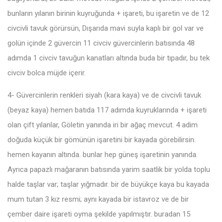
bunların yılanın birinin kuyruğunda + işareti, bu işaretin ve de 12
civcivli tavuk görürsün, Dışarıda mavi suyla kaplı bir gol var ve
golün içinde 2 güvercin 11 civciv güvercinlerin batısında 48
adımda 1 civciv tavuğun kanatları altında buda bir tıpadır, bu tek
civciv bolca müjde içerir.
4- Güvercinlerin renkleri siyah (kara kaya) ve de civcivli tavuk
(beyaz kaya) hemen batıda 117 adımda kuyruklarında + işareti
olan çift yılanlar, Göletin yanında iri bir ağaç mevcut. 4 adim
doğuda küçük bir gömünün işaretini bir kayada görebilirsin.
hemen kayanın altında. bunlar hep güneş işaretinin yanında.
Ayrıca papazlı mağaranın batısında yarim saatlik bir yolda toplu
halde taşlar var; taşlar yığmadır. bir de büyükçe kaya bu kayada
mum tutan 3 kız resmi; aynı kayada bir istavroz ve de bir
çember daire işareti oyma şekilde yapılmıştır. buradan 15