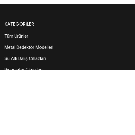
KATEGORILER
Tüm Ürünler
Metal Dedektör Modelleri
Su Altı Dalış Cihazları
Pinpointer Cihazları
Dedektör Aksesuarları
Arama Başlıkları
KURUMSAL
Hakkımızda
Teknik Servis