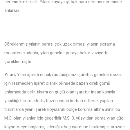
derenin kroki-sidir, Yılanlı kayaya iyi bak para derenin neresinde
anlarsın.
Çöreklenmiş yılanın parası çok uzak olmaz, yılanın sıçrama
mesafesi kadardır, yılan genelde paraya bakar vaziyette
çöreklenmiştir.
Yılan;
Yılan işareti en sık rastladığımız işarettir; genelde mezar
için resmedilen işaret olarak bilinsede bazen direk gömü
anlamınada gelir. tılsımı en güçlü olan işarettir insan kanıyla
yapıldığı bilinmektedir; bazen insan kurban edilerek yapılan
tılsımlarda yılan işareti koyularak bölge koruma altına alınır. bu
M.Ö. olan yılanlar için geçerlidir M.S. 3. yüzyıldan sonra yılan güç
kaybetmeye başlamış liderliğini haç işaretine bırakmıştır. arazide