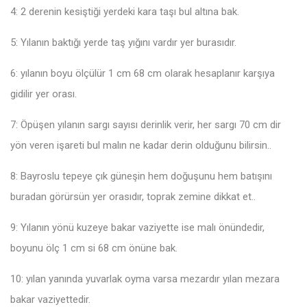
4: 2 derenin kesiştiği yerdeki kara taşı bul altına bak.
5: Yılanın baktığı yerde taş yığını vardır yer burasıdır.
6: yılanın boyu ölçülür 1 cm 68 cm olarak hesaplanır karşıya
gidilir yer orası.
7: Öpüşen yılanın sargı sayısı derinlik verir, her sargı 70 cm dir
yön veren işareti bul malın ne kadar derin olduğunu bilirsin..
8: Bayroslu tepeye çık güneşin hem doğuşunu hem batışını
buradan görürsün yer orasıdır, toprak zemine dikkat et..
9: Yılanın yönü kuzeye bakar vaziyette ise malı önündedir,
boyunu ölç 1 cm si 68 cm önüne bak.
10: yılan yanında yuvarlak oyma varsa mezardır yılan mezara
bakar vaziyettedir.