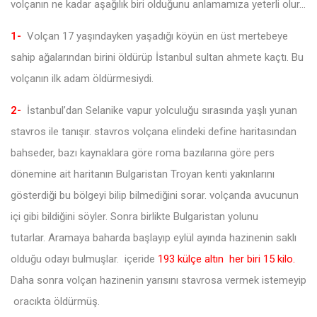
volçanın ne kadar aşağılık biri olduğunu anlamamıza yeterli olur…
1-
Volçan 17 yaşındayken yaşadığı köyün en üst mertebeye
sahip ağalarından birini öldürüp İstanbul sultan ahmete kaçtı. Bu
volçanın ilk adam öldürmesiydi.
2-
İstanbul’dan Selanike vapur yolculuğu sırasında yaşlı yunan
stavros ile tanışır. stavros volçana elindeki define haritasından
bahseder, bazı kaynaklara göre roma bazılarına göre pers
dönemine ait haritanın Bulgaristan Troyan kenti yakınlarını
gösterdiği bu bölgeyi bilip bilmediğini sorar. volçanda avucunun
içi gibi bildiğini söyler. Sonra birlikte Bulgaristan yolunu
tutarlar. Aramaya baharda başlayıp eylül ayında hazinenin saklı
olduğu odayı bulmuşlar. içeride
193 külçe altın her biri 15 kilo.
Daha sonra volçan hazinenin yarısını stavrosa vermek istemeyip
oracıkta öldürmüş.