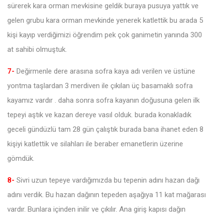
sürerek kara orman mevkisine geldik buraya pusuya yattık ve
gelen grubu kara orman mevkinde yenerek katlettik bu arada 5
kişi kayıp verdiğimizi öğrendim pek çok ganimetin yanında 300
at sahibi olmuştuk.
7-
Değirmenle dere arasına sofra kaya adı verilen ve üstüne
yontma taşlardan 3 merdiven ile çıkılan üç basamaklı sofra
kayamız vardır . daha sonra sofra kayanın doğusuna gelen ilk
tepeyi aştık ve kazan dereye vasıl olduk. burada konakladık
geceli gündüzlü tam 28 gün çalıştık burada bana ihanet eden 8
kişiyi katlettik ve silahları ile beraber emanetlerin üzerine
gömdük.
8-
Sivri uzun tepeye vardığımızda bu tepenin adını hazan dağı
adını verdik. Bu hazan dağının tepeden aşağıya 11 kat mağarası
vardır. Bunlara içinden inilir ve çıkılır. Ana giriş kapısı dağın