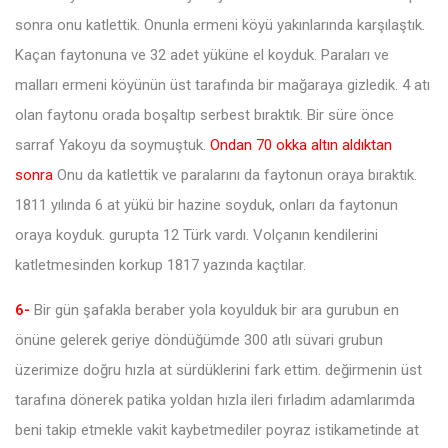
sonra onu katlettik. Onunla ermeni köyü yakınlarında karşılaştık.
Kaçan faytonuna ve 32 adet yüküne el koyduk. Paraları ve
malları ermeni köyünün üst tarafında bir mağaraya gizledik. 4 atı
olan faytonu orada boşaltıp serbest bıraktık. Bir süre önce
sarraf Yakoyu da soymuştuk.
Ondan 70 okka altın aldıktan
sonra
Onu da katlettik ve paralarını da faytonun oraya bıraktık.
1811 yılında 6 at yükü bir hazine soyduk, onları da faytonun
oraya koyduk. gurupta 12 Türk vardı. Volçanın kendilerini
katletmesinden korkup 1817 yazında kaçtılar.
6-
Bir gün şafakla beraber yola koyulduk bir ara gurubun en
önüne gelerek geriye döndüğümde 300 atlı süvari grubun
üzerimize doğru hızla at sürdüklerini fark ettim. değirmenin üst
tarafına dönerek patika yoldan hızla ileri fırladım adamlarımda
beni takip etmekle vakit kaybetmediler poyraz istikametinde at