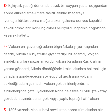
3-
Eşkiyalık yaptığı dönemde büyük bir soygun yaptı, soygundan
sonra altınları arnavutlara taşıttı. altınlar mağaraya
yerleştirildikten sonra mağara uzun çalışma sonucu kapatıldı.
zavallı arnavutları korkunç akıbet bekliyordu hepsinin boğazlarını
keserek katletti.
4-
Volçan en güvendiği adamı bilgin Nikola yı yurt dışından
getirtti, Nikola şık kıyafetler giyen tertipli bir adamdı, volçan
elindeki altınlara pazar arıyordu, volçan bu adamı Rus kralının
yanına gönderdi, Nikola döndüğünde kralın altınlara bakmak için
bir adam göndereceğini söyledi. 3 yıl geçti ama volçanın
beklediği adam gelmedi. volçan çok sinirleniyordu, her
sinirlendiğinde çete üyelerinden birine palasıyla bir vuruşta kafayı
gövdeden ayırırdı, bunu çok kişiye yaptı, toprağı hafif olsun.
5-
1806 yazında Manuk beyi soyduktan sonra tüm altınları alıp