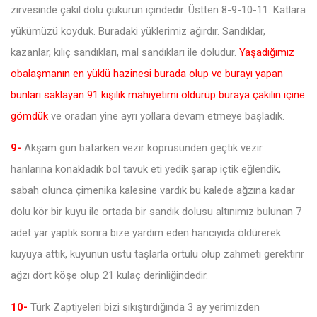
zirvesinde çakıl dolu çukurun içindedir. Üstten 8-9-10-11. Katlara
yükümüzü koyduk. Buradaki yüklerimiz ağırdır. Sandıklar,
kazanlar, kılıç sandıkları, mal sandıkları ile doludur.
Yaşadığımız
obalaşmanın en yüklü hazinesi burada olup ve burayı yapan
bunları saklayan 91 kişilik mahiyetimi öldürüp buraya çakılın içine
gömdük
ve oradan yine ayrı yollara devam etmeye başladık.
9-
Akşam gün batarken vezir köprüsünden geçtik vezir
hanlarına konakladık bol tavuk eti yedik şarap içtik eğlendik,
sabah olunca çimenika kalesine vardık bu kalede ağzına kadar
dolu kör bir kuyu ile ortada bir sandık dolusu altınımız bulunan 7
adet yar yaptık sonra bize yardım eden hancıyıda öldürerek
kuyuya attık, kuyunun üstü taşlarla örtülü olup zahmeti gerektirir
ağzı dört köşe olup 21 kulaç derinliğindedir.
10-
Türk Zaptiyeleri bizi sıkıştırdığında 3 ay yerimizden