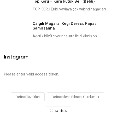
Top Koru – Kara kütük Bel. (Beldi)
TOP KORU Erikli yaylaya çok yakındır ağaçları...
Çalgılı Mağara, Keçi Deresi, Papaz
Samirsanha
Ağcılık köyü civarında sıra ile dikilmiş on...
Instagram
Please enter valid access token.
Define Tuzakları
Definecilerin Bilmesi Gerekenler
14
LIKES