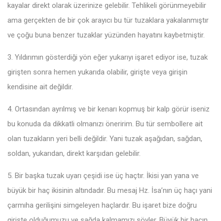
kayalar direkt olarak üzerinize gelebilir. Tehlikeli görünmeyebilir
ama gerçekten de bir çok arayıcı bu tür tuzaklara yakalanmıştır
ve çoğu buna benzer tuzaklar yüzünden hayatını kaybetmiştir.
3. Yıldırımın gösterdiği yön eğer yukarıyı işaret ediyor ise, tuzak
girişten sonra hemen yukarıda olabilir, girişte veya girişin
kendisine ait değildir.
4. Ortasından ayrılmış ve bir kenarı kopmuş bir kalp görür iseniz
bu konuda da dikkatli olmanızı öneririm. Bu tür sembollere ait
olan tuzakların yeri belli değildir. Yani tuzak aşağıdan, sağdan,
soldan, yukarıdan, direkt karşıdan gelebilir.
5. Bir başka tuzak uyarı çeşidi ise üç haçtır. İkisi yan yana ve
büyük bir haç ikisinin altındadır. Bu mesaj Hz. İsa’nın üç haçı yani
çarmıha gerilişini simgeleyen haçlardır. Bu işaret bize doğru
girişte olduğumuzu ve sağda kalmamızı söyler. Büyük bir haçın