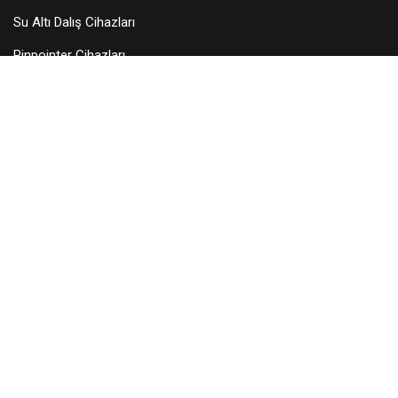
Su Altı Dalış Cihazları
Pinpointer Cihazları
Dedektör Aksesuarları
Arama Başlıkları
KURUMSAL
Hakkımızda
Teknik Servis
Bayilerimiz
Blog
İletişim