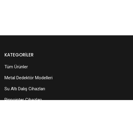
KATEGORILER
Tüm Ürünler
Metal Dedektör Modelleri
Su Altı Dalış Cihazları
Pinpointer Cihazları
Dedektör Aksesuarları
Arama Başlıkları