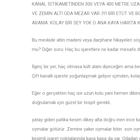
KANAL İSTİKAMETİNDEN 300 VEYA 400 METRE UZAK
VE ZEMİN ALTİ ODA MEZAR VAR..İYİ BİR ETÜT VE 
ARAMA. KOLAY BİR SEY YOK O ANA KAYA HARİTA K
Bu mevkide altın madeni veya darphane hikayeleri söyl
mu? Diğer soru: Haç bu işaretlere ne kadar mesafe 
İlginç bir yer, haç olmasa kült alanı diyeceğim ama be
Çift kanallı işarete yoğunlaşmak geliyor içimden, kolay
Eğer o gerçekten haç ise uzun kolu yani hemen dibind
doğrulamak için güzel bir tespit gerekli..
yatay giden patika kesim dikey alta doğru inen ince k
oymalar götürür .Zemine yakın oymalar biter .son oymad
kesimli işaret noktalarında kaya kasa da var. Odadan oda