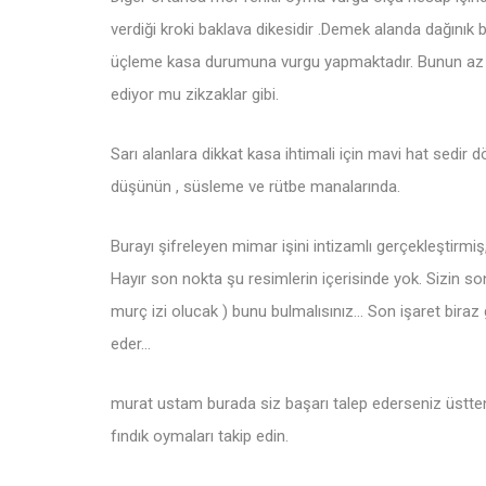
verdiği kroki baklava dikesidir .Demek alanda dağınık
üçleme kasa durumuna vurgu yapmaktadır. Bunun az i
ediyor mu zikzaklar gibi.
Sarı alanlara dikkat kasa ihtimali için mavi hat sedir
düşünün , süsleme ve rütbe manalarında.
Burayı şifreleyen mimar işini intizamlı gerçekleştirm
Hayır son nokta şu resimlerin içerisinde yok. Sizin s
murç izi olucak ) bunu bulmalısınız… Son işaret biraz 
eder…
murat ustam burada siz başarı talep ederseniz üstten
fındık oymaları takip edin.