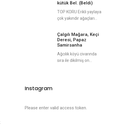
kütük Bel. (Beldi)
TOP KORU Erikli yaylaya
çok yakındır ağaçları...
Çalgılı Mağara, Keçi
Deresi, Papaz
Samirsanha
Ağcılık köyü civarında
sıra ile dikilmiş on...
Instagram
Please enter valid access token.
.