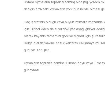
Ustam oymaların toprakla(zemin) birleştiği yerden mi
dediğiniz zikzaklı oymaların yönünün nerde olması ger
Haç işaretinin olduğu kaya büyük ihtimalle mezarıda k
için. Birinci video da suyu döküpte aşağı gidiyor dedi
olarak kayanın tamamını göremediğimiz için şurasıdı
Bölge olarak makine sesi çıkartarak çalışmaya müsait 
gücüyle zor işler.
Oymaların toprakla zemine 1 insan boyu veya 1 metre
güneybatı.