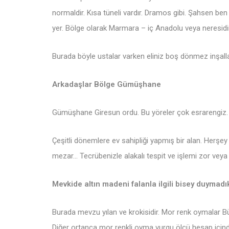
normaldir. Kısa tüneli vardır. Dramos gibi. Şahsen ben 
yer. Bölge olarak Marmara – iç Anadolu veya neresid
Burada böyle ustalar varken eliniz boş dönmez inşallah
Arkadaşlar Bölge Gümüşhane
Gümüşhane Giresun ordu. Bu yöreler çok esrarengiz.
Çeşitli dönemlere ev sahipliği yapmış bir alan. Herşe
mezar… Tecrübenizle alakalı tespit ve işlemi zor veya o
Mevkide altın madeni falanla ilgili bisey duymadı
Burada mevzu yılan ve krokisidir. Mor renk oymalar B
Diğer ortanca mor renkli oyma vurgu ölçü hesap içind