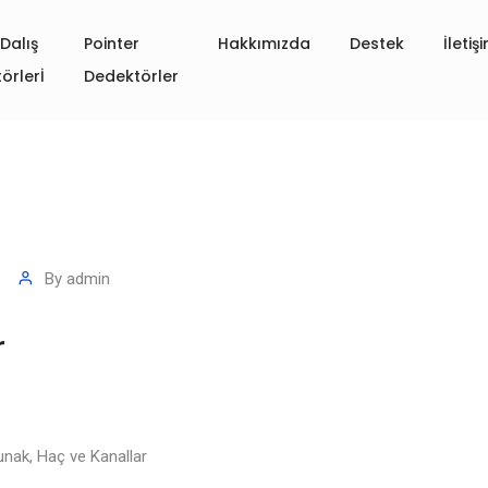
Dalış
Pointer
Hakkımızda
Destek
İletiş
örlerİ
Dedektörler
By
admin
r