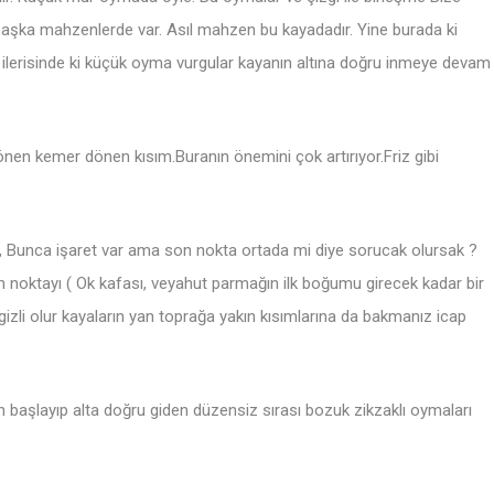
 başka mahzenlerde var. Asıl mahzen bu kayadadır. Yine burada ki
lerisinde ki küçük oyma vurgular kayanın altına doğru inmeye devam
 dönen kemer dönen kısım.Buranın önemini çok artırıyor.Friz gibi
iş, Bunca işaret var ama son nokta ortada mi diye sorucak olursak ?
on noktayı ( Ok kafası, veyahut parmağın ilk boğumu girecek kadar bir
gizli olur kayaların yan toprağa yakın kısımlarına da bakmanız icap
 başlayıp alta doğru giden düzensiz sırası bozuk zikzaklı oymaları