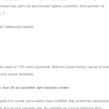
olsam kaç yılımı da alsa burayla ilgilenir çözerdim. Kral işaretler ve
ir_?
. hakkınızda hayırlısı
y bu kaya ve 100 metre içerisinde. Mahzen, kaya mezarı, toprak ta oda
rta seviye denilebilir.
k. hac ile bu işaretler ayni kayada ustam.
üyük mor sunak oyma yılanın bası motiflidir. Baş anatomisi uyumludur
ir. Küçük mur oymada öyle. Bu oymalar ve çizgi ile birleşme Bize