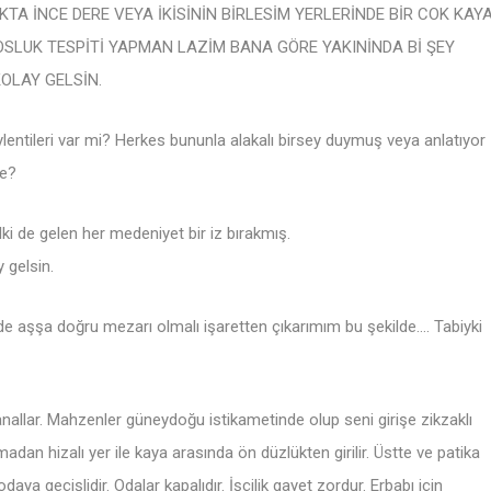
TA İNCE DERE VEYA İKİSİNİN BİRLESİM YERLERİNDE BİR COK KAY
BOSLUK TESPİTİ YAPMAN LAZİM BANA GÖRE YAKINİNDA Bİ ŞEY
OLAY GELSİN.
entileri var mi? Herkes bununla alakalı birsey duymuş veya anlatıyor
de?
lki de gelen her medeniyet bir iz bırakmış.
 gelsin.
e aşşa doğru mezarı olmalı işaretten çıkarımım bu şekilde…. Tabiyki
anallar. Mahzenler güneydoğu istikametinde olup seni girişe zikzaklı
an hizalı yer ile kaya arasında ön düzlükten girilir. Üstte ve patika
ya geçişlidir. Odalar kapalıdır. İşçilik gayet zordur. Erbabı için