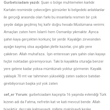
Gurbetciadam yazdı:
Şuan o bölge muhtemelen karlıdır.
Kartalın resminide çekeceğim görsünler ki belgedeki anlatılanlar
ile gerçeği arasında olan farkı bu insanlarla resmen bir çok
şeyde dalga geçilmiş hiç kafir doğru hesabı Müslümana verirmi.
Amaçları zaten hem İslam’ı hem Osmanlıyı yıkmaktır. Ayrıca
şahın kaya gerçekten korkunç bir yerdir. Kayalığın zirvesinden
ayağın kaymış olsa aşağıdan jiletle kazırlar, çivi gibi yere
çakılırsın. Allah muhafaza.. İşin enteresan yanı şahin olan kayayı
hiçbir noktadan göremiyorsun. Taki bi kayalıkta oturağa benzer
yere gelene kadar yoksa mümkünatı yoktur görmenin. Kayalık
yaklaşık 70 mt var tahminen yüksekliği zaten sadece batıdan
girebiliyorsun başka yol yok zaten.
sef_er Yorum:
gurbetciadam kaçırıpta 16 yaşında evlendiği Türk
kızının adi da Fatma, nefretin kat ve kati mevcut bende. Allah
büyüktür, deccale kalmasaydı, millete malolsaydı keşke.