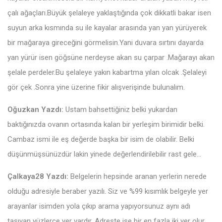
çalı ağaçları.Büyük şelaleye yaklaştığında çok dikkatli bakar isen
suyun arka kısmında su ile kayalar arasında yan yan yürüyerek
bir mağaraya gireceğini görmelisin.Yani duvara sırtını dayarda
yan yürür isen göğsüne nerdeyse akan su çarpar .Mağarayı akan
şelale perdeler.Bu şelaleye yakın kabartma yılan olcak .Şelaleyi
gör çek .Sonra yine üzerine fikir alışverişinde bulunalım.
Oğuzkan Yazdı:
Ustam bahsettiğiniz belki yukardan
baktığınızda ovanın ortasında kalan bir yerleşim birimidir belki.
Cambaz ismi ile eş değerde başka bir isim de olabilir. Belki
düşünmüşsünüzdür lakin yinede değerlendirilebilir rast gele…
Çalkaya28 Yazdı:
Belgelerin hepsinde aranan yerlerin nerede
olduğu adresiyle beraber yazılı. Siz ve %99 kısımlık belgeyle yer
arayanlar isimden yola çıkıp arama yapıyorsunuz aynı adı
taşıyan yüzlerce yer vardır. Adreste ise bir en fazla iki yer olur