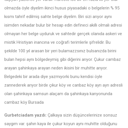
olmazda öyle diyelim ikinci husus piyasadaki o belgelerin % 95
kısmı tahrif edilmiş sahte belge diyelim. Biri sizi arıyor aynı
isimden nekadar bulur bir hesap edin defineci akıllı olmalı adresi
olmayan her belge uyduruk ve sahtedir gerçek olanıda askeri ve
mistik Hristiyan inancına ve coğrafi terimlerle şifrelidir. Bu
şekilde 100 yıl arasan bir yeri bulamazzsınız bulsanızda birini
bulan hepsi aynı bölgedeymiş gibi diğerini arıyor. Çukur cambaz
arayan şahinkaya arayan neden ikisini bir muhitte arıyor.
Belgedeki bir arada diye yazmıyorki bunu kendisi öyle
zannederek arıyor birde çıkur köy ve canbaz köy ayrı ayrı adresli
olan şahinkaya samsun alaçam da şahinkaya kanyonunda
cambaz köy Bursada
Gurbetciadam yazdı:
Çalkaya sizin düşüncelerinize sonsuz
saygım var. şahın kaya ile çukur koyun aynı muhitte olduğunu