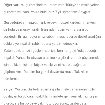
Diğer yorum:
gurbetciadam ustam mrb Türkiye’de misin yoksa
gurbette mi. Nasıl vakut buldunuz 7 yıl uğraştınız. Saygılar.
Gurbetciadam yazdı:
Türkiye’deyim güzel kardeşim herkesin
bır hobi ve merayı vardır. Benimde hobim ve merayım bu
yöndedir. Bir gün duyarsınız rabbim nasıp ederse devlet aradığını
buldu diye inşallah rabbim bana yardım edecektir.
Zaten devletimizin güçlenmesi için ben her şeyi feda edeceğim.
İnşallah Yahudi hırstıysan alemine karşılık direnmek güçlenmek
için bu bizim için en büyük vesile ve nimet olacağından
şüphesizim . Rabbim bu güzel davamda muvaffak kılsın
cümlemizi.
sef_er Yorum:
Gurbetciadam inşallah hele cehennemin dibini
boylayan bu volçanın çaldıklarını millete geri vermek muhteşem
olurdu, siz bu bölgeye yakın oturuyorsunuz galiba ustam.