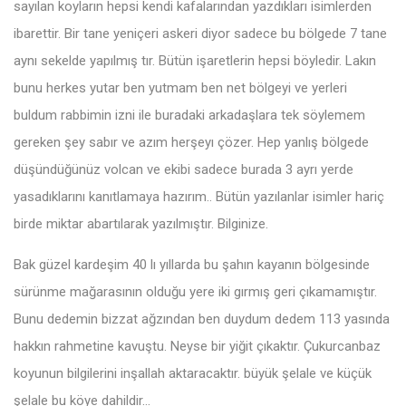
sayılan koyların hepsi kendi kafalarından yazdıkları isimlerden
ibarettir. Bir tane yeniçeri askeri diyor sadece bu bölgede 7 tane
aynı sekelde yapılmış tır. Bütün işaretlerin hepsi böyledir. Lakın
bunu herkes yutar ben yutmam ben net bölgeyi ve yerleri
buldum rabbimin izni ile buradaki arkadaşlara tek söylemem
gereken şey sabır ve azım herşeyı çözer. Hep yanlış bölgede
düşündüğünüz volcan ve ekibi sadece burada 3 ayrı yerde
yasadıklarını kanıtlamaya hazırım.. Bütün yazılanlar isimler hariç
birde miktar abartılarak yazılmıştır. Bilginize.
Bak güzel kardeşim 40 lı yıllarda bu şahın kayanın bölgesinde
sürünme mağarasının olduğu yere iki gırmış geri çıkamamıştır.
Bunu dedemin bizzat ağzından ben duydum dedem 113 yasında
hakkın rahmetine kavuştu. Neyse bir yiğit çıkaktır. Çukurcanbaz
koyunun bilgilerini inşallah aktaracaktır. büyük şelale ve küçük
şelale bu köye dahildir…