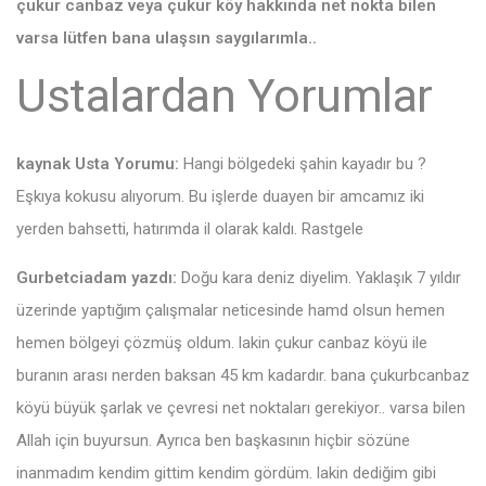
çukur canbaz veya çukur köy hakkında net nokta bilen
varsa lütfen bana ulaşsın saygılarımla..
Ustalardan Yorumlar
kaynak Usta Yorumu:
Hangi bölgedeki şahin kayadır bu ?
Eşkıya kokusu alıyorum. Bu işlerde duayen bir amcamız iki
yerden bahsetti, hatırımda il olarak kaldı. Rastgele
Gurbetciadam yazdı:
Doğu kara deniz diyelim. Yaklaşık 7 yıldır
üzerinde yaptığım çalışmalar neticesinde hamd olsun hemen
hemen bölgeyi çözmüş oldum. lakin çukur canbaz köyü ile
buranın arası nerden baksan 45 km kadardır. bana çukurbcanbaz
köyü büyük şarlak ve çevresi net noktaları gerekiyor.. varsa bilen
Allah için buyursun. Ayrıca ben başkasının hiçbir sözüne
inanmadım kendim gittim kendim gördüm. lakin dediğim gibi