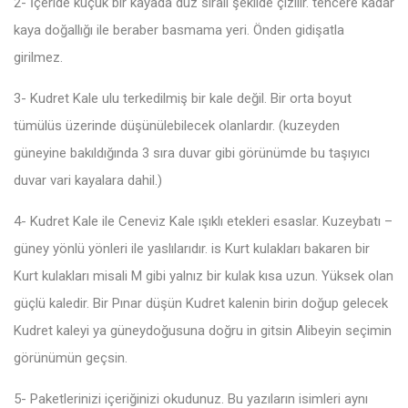
2- İçeride küçük bir kayada düz sıralı şekilde çizilir. tencere kadar
kaya doğallığı ile beraber basmama yeri. Önden gidişatla
girilmez.
3- Kudret Kale ulu terkedilmiş bir kale değil. Bir orta boyut
tümülüs üzerinde düşünülebilecek olanlardır. (kuzeyden
güneyine bakıldığında 3 sıra duvar gibi görünümde bu taşıyıcı
duvar vari kayalara dahil.)
4- Kudret Kale ile Ceneviz Kale ışıklı etekleri esaslar. Kuzeybatı –
güney yönlü yönleri ile yaslılarıdır. is Kurt kulakları bakaren bir
Kurt kulakları misali M gibi yalnız bir kulak kısa uzun. Yüksek olan
güçlü kaledir. Bir Pınar düşün Kudret kalenin birin doğup gelecek
Kudret kaleyi ya güneydoğusuna doğru in gitsin Alibeyin seçimin
görünümün geçsin.
5- Paketlerinizi içeriğinizi okudunuz. Bu yazıların isimleri aynı