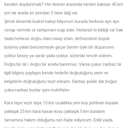
benden duydunmuki? Her ikisinin arasında nerden baksan 45 km
yol var arada en azından 5 tane dağ var.
Şimdi desemki kudret kaleyi biliyorum burada herkese ayrı ayrı
cevap vermek ve tartışmam icap eder. Herkesin bı bildiği var hak
taala herkese doğru olanı nasıp etsin. definecilerin büyük
bolumu yalan benzetmeyle geçer benim öyle bir düşüncem
yoktur birsey ya vardır yada yoktur. sizleride tenzih ederim.
Doğru bir dir i doğru bir arada barınmaz. Varsa çukur canbaz ile
ilgili bilginiz paylaşın bende hedefin doğruluğunu yerin ve
belgelerin doğruluğunu teyit edeyim. Sarıtaş şelale dar boğaz
çukurcanbaz bunlar aynı muhitteler.
Kara tepe vezir tepe 15 km uzaklıkta yeni koy pehlivan kayalar
yaklaşık 25 km kara hasan koyu yaklaşık 5 km bunların
tamamına hakım olduğumu net ifade ediyorum. Erikli yayla,