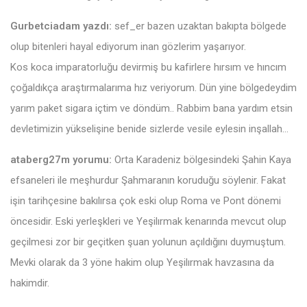
Gurbetciadam yazdı:
sef_er bazen uzaktan bakıpta bölgede
olup bitenleri hayal ediyorum inan gözlerim yaşarıyor.
Kos koca imparatorluğu devirmiş bu kafirlere hırsım ve hıncım
çoğaldıkça araştırmalarıma hız veriyorum. Dün yine bölgedeydim
yarım paket sigara içtim ve döndüm.. Rabbim bana yardım etsin
devletimizin yükselişine benide sizlerde vesile eylesin inşallah…
ataberg27m yorumu:
Orta Karadeniz bölgesindeki Şahin Kaya
efsaneleri ile meşhurdur Şahmaranın koruduğu söylenir. Fakat
işin tarihçesine bakılırsa çok eski olup Roma ve Pont dönemi
öncesidir. Eski yerleşkleri ve Yeşilırmak kenarında mevcut olup
geçilmesi zor bir geçitken şuan yolunun açıldığını duymuştum.
Mevki olarak da 3 yöne hakim olup Yeşilırmak havzasına da
hakimdir.