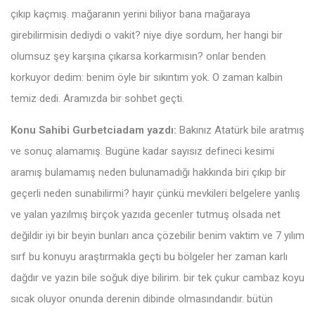
çıkıp kaçmış. mağaranın yerini biliyor bana mağaraya
girebilirmisin dediydi o vakit? niye diye sordum, her hangi bir
olumsuz şey karşına çıkarsa korkarmısın? onlar benden
korkuyor dedim: benim öyle bir sıkıntım yok. O zaman kalbin
temiz dedi. Aramızda bir sohbet geçti.
Konu Sahibi Gurbetciadam yazdı:
Bakınız Atatürk bile aratmış
ve sonuç alamamış. Bugüne kadar sayısız defineci kesimi
aramış bulamamış neden bulunamadığı hakkında biri çıkıp bir
geçerli neden sunabilirmi? hayır çünkü mevkileri belgelere yanlış
ve yalan yazılmış birçok yazıda gecenler tutmuş olsada net
değildir iyi bir beyin bunları anca çözebilir benim vaktim ve 7 yılım
sırf bu konuyu araştırmakla geçti bu bölgeler her zaman karlı
dağdır ve yazın bile soğuk diye bilirim. bir tek çukur cambaz koyu
sıcak oluyor onunda derenin dibinde olmasındandır. bütün