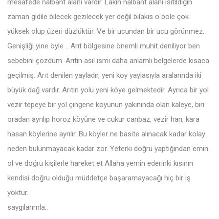
mesafede nalbant alanı vardır. Lakın nalbant alanı ısıtıldığın
zaman gidile bilecek gezilecek yer değil bilakis o bole çok
yüksek olup üzeri düzlüktür. Ve bir ucundan bir ucu görünmez.
Genişliği yine öyle .. Arıt bölgesine önemli muhit deniliyor ben
sebebini çözdüm. Arıtın asıl ismi daha anlamlı belgelerde kısaca
geçilmiş. Arıt denilen yayladır, yeni koy yaylasıyla aralarında iki
büyük dağ vardır. Arıtın yolu yeni köye gelmektedir. Ayrıca bir yol
vezir tepeye bir yol çingene koyunun yakınında olan kaleye, biri
oradan ayrılıp horoz köyüne ve cukur canbaz, vezir han, kara
hasan köylerine ayrılır. Bu köyler ne basite alınacak kadar kolay
neden bulunmayacak kadar zor. Yeterkı doğru yaptığından emin
ol ve doğru kişilerle hareket et Allaha yemin ederinki kısının
kendisi doğru olduğu müddetçe başaramayacağı hiç bir iş
yoktur..
saygılarımla..