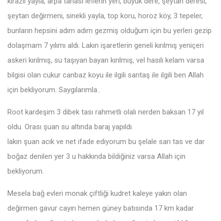
kirazlı yayla, arpa tarlası leflerin yeri, büyük dere, şeytan deresi,
şeytan değirmeni, sinekli yayla, top koru, horoz köy, 3 tepeler,
bunların hepsini adım adım gezmiş olduğum için bu yerleri gezip
dolaşmam 7 yılımı aldı. Lakın işaretlerin geneli kırılmış yeniçeri
askeri kırılmış, su taşıyan bayan kırılmış, vel hasılı kelam varsa
bilgisi olan cukur canbaz koyu ile ilgili sarıtaş ile ilgili ben Allah
için bekliyorum. Saygılarımla..
Root kardeşim 3 dibek tası rahmetli olalı nerden baksan 17 yıl
oldu. Orası şuan su altında baraj yapıldı.
lakın şuan acık ve net ifade ediyorum bu şelale sarı tas ve dar
boğaz denilen yer 3 u hakkında bildiğiniz varsa Allah için
bekliyorum.
Mesela bağ evleri monak çiftliği kudret kaleye yakın olan
değirmen gavur cayırı hemen güney batısında 17 km kadar