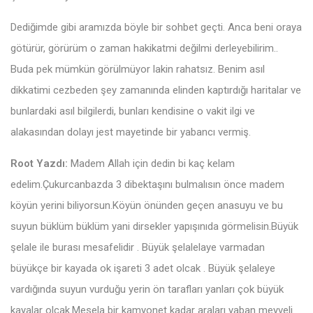
Dediğimde gibi aramızda böyle bir sohbet geçti. Anca beni oraya
götürür, görürüm o zaman hakikatmi değilmi derleyebilirim..
Buda pek mümkün görülmüyor lakin rahatsız. Benim asıl
dikkatimi cezbeden şey zamanında elinden kaptırdığı haritalar ve
bunlardaki asıl bilgilerdi, bunları kendisine o vakit ilgi ve
alakasından dolayı jest mayetinde bir yabancı vermiş.
Root Yazdı:
Madem Allah için dedin bi kaç kelam
edelim.Çukurcanbazda 3 dibektaşını bulmalısın önce madem
köyün yerini biliyorsun.Köyün önünden geçen anasuyu ve bu
suyun büklüm büklüm yani dirsekler yapışınıda görmelisin.Büyük
şelale ile burası mesafelidir . Büyük şelalelaye varmadan
büyükçe bir kayada ok işareti 3 adet olcak . Büyük şelaleye
vardığında suyun vurduğu yerin ön tarafları yanları çok büyük
kayalar olcak.Mesela bir kamyonet kadar araları yaban meyveli