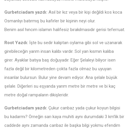
Gurbetciadam yazdı:
Asıl bir kız veya bir kişi değildi kos koca
Osmanlıyı batırmış bu kafirler bir kişinin neyi olur.
Benim asıl hıncım islamın halifesiz bırakılmasıdır gerisi teferruat.
Root Yazdı:
İşte bu sedir kalıptan oylama gibi sol ve uzanarak
girebileceğin yarım insan kalıbı vardır. Sol yan kısmın kalıba
girer. Ayaklar batıya baş doğuyadır. Eğer Şelaleyi biliyor isen
fazla değil bir kilometreden çokta fazla olmaz bu uyuyan
insanlar bulursun. Bulur yine devam ediyor. Ana şelale büyük
şelale. Diğerleri su eşyanda yarım metre bir metre ve bi kaç
metre doğal rampaların dikişleridir.
Gurbetciadam yazdı:
Çukur canbaz yada çukur koyun bilgisi
bu kadarmı? Örneğin sarı kaya muhiti aynı durumdaki 3 km’lik bir
caddede aynı zamanda canbaz ile başka bilgi yokmu efendim