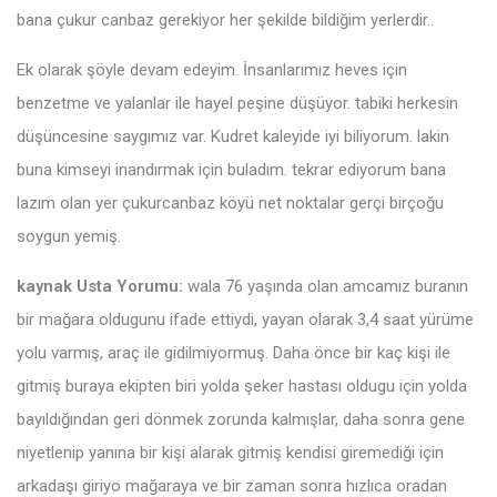
bana çukur canbaz gerekiyor her şekilde bildiğim yerlerdir..
Ek olarak şöyle devam edeyim. İnsanlarımız heves için
benzetme ve yalanlar ile hayel peşine düşüyor. tabiki herkesin
düşüncesine saygımız var. Kudret kaleyide iyi biliyorum. lakin
buna kimseyi inandırmak için buladım. tekrar ediyorum bana
lazım olan yer çukurcanbaz köyü net noktalar gerçi birçoğu
soygun yemiş.
kaynak Usta Yorumu:
wala 76 yaşında olan amcamız buranın
bir mağara oldugunu ifade ettiydi, yayan olarak 3,4 saat yürüme
yolu varmış, araç ile gidilmiyormuş. Daha önce bir kaç kişi ile
gitmiş buraya ekipten biri yolda şeker hastası oldugu için yolda
bayıldığından geri dönmek zorunda kalmışlar, daha sonra gene
niyetlenip yanına bir kişi alarak gitmiş kendisi giremediği için
arkadaşı giriyo mağaraya ve bir zaman sonra hızlıca oradan