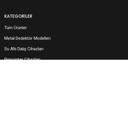
KATEGORILER
Tüm Ürünler
Metal Dedektör Modelleri
Su Altı Dalış Cihazları
Pinpointer Cihazları
Dedektör Aksesuarları
Arama Başlıkları
KURUMSAL
Hakkımızda
Teknik Servis