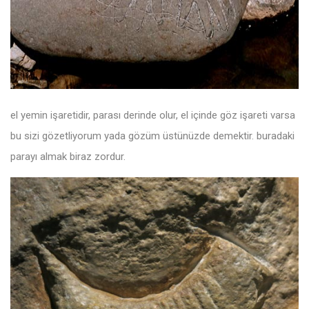
el yemin işaretidir, parası derinde olur, el içinde göz işareti varsa
bu sizi gözetliyorum yada gözüm üstünüzde demektir. buradaki
parayı almak biraz zordur.