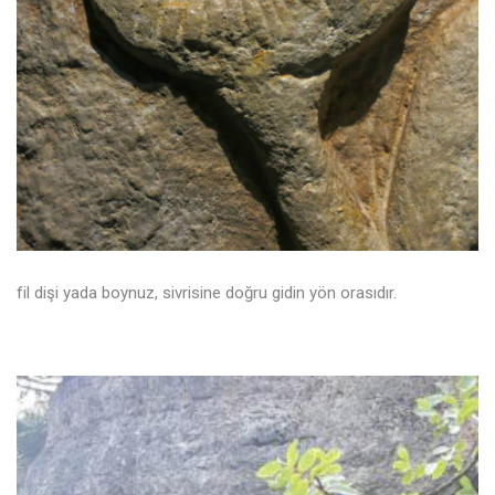
fil dişi yada boynuz, sivrisine doğru gidin yön orasıdır.