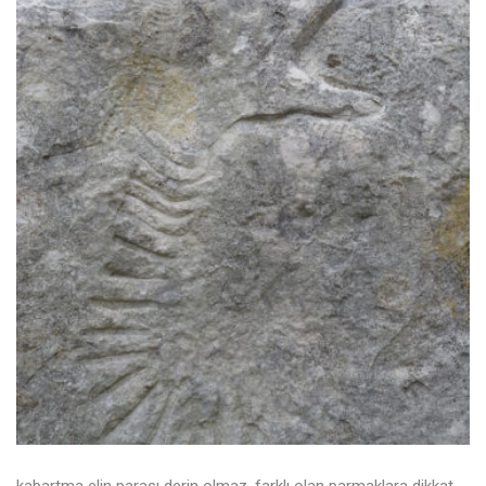
kabartma elin parası derin olmaz. farklı olan parmaklara dikkat