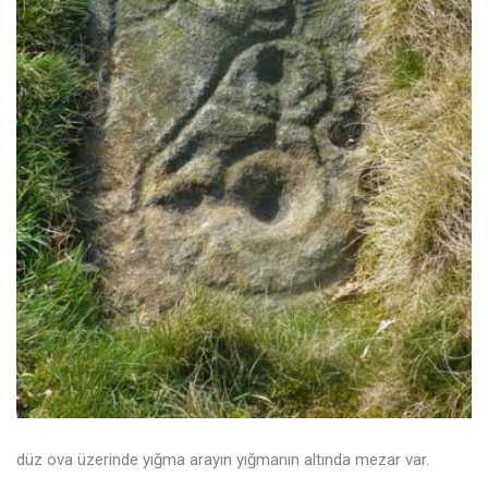
düz ova üzerinde yığma arayın yığmanın altında mezar var.