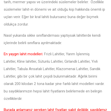
tarih, mermer yapısı ve üzerindeki süslemeler belirler. Özellikle
süslemeler lahit-in dönemi ve ait olduğu kişi hakkında önemli ip
uçları verir. Eğer bir kral lahiti bulursanız buna değer biçmek
oldukça zordur.
Nasıl yukarıda sikke sınıflandırması yaptıysak lahitlerde kendi
içlerinde belirli sınıflara ayrılmaktadır.
En yaygın lahit modelleri:
Frizli Lahitler, Yarım İşlenmiş
Lahitler, Kline lahitler, Sütunlu Lahitler, Girlandlı Lahitler, Yivli
Lahitler, Tabula Ansatalı Lahitler, Klazomenai Lahitler, Sandık
Lahitler, gibi bir çok lahit çeşidi bulunmaktadır. Ağırlık birimi
olarak 200 kilodan 2 tona kadar yine farklı lahit modelleri vardır.
bu saydıklarımızın hepsi lahit fiyatlarını belirlemede en belirgin
özelliklerdir.
Burada anlamanız gereken lahit fiyatları sabit değildir, saydığımız