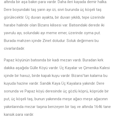
altında bir aşa bakırı para vardır. Daha ileri kayada demir halka.
Dere boyundaki taş yarın ayı izi, sivri burunda üç köşeli taş
görülecektir. Üç duvarı ayakta, bir duvarı yıkıldı, tepe üzerinde
harabe halinde olan Bizans kilisesi var. Batısındaki derede iki
yavrulu ayı, solundaki ayı meme emer, üzerinde oyma put.
Burada mahzen içinde Zinet doludur. Soluk değirmeni bu
civarlardadır.
Papaz köyünün batısında bir kadı mezarı vardı. Buradan kırk
dakika aşağıda Gülle Köyü vardır. Üç Kayalar ve Çimenika Kalesi
içinde bir havuz, birde kapalı kuyu vardır. Bizans’tan kalama bu
kuyuda hazine vardır. Sandık Kaya Üç Kayalara yakındır. Dere
sonunda ve Papaz köyü deresinde üç gözlü köprü, köprüde bir
put, üç köşeli taş, bunun yakınında meşe ağacı meşe ağacının
yakınlarında mezar taşına benzeyen bir taş ve altında 1646 tane
karışık para vardır.