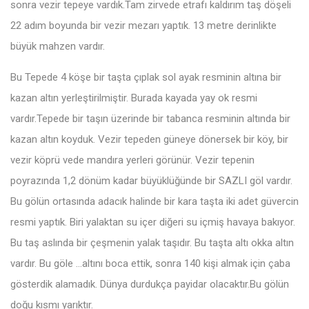
sonra vezir tepeye vardık.Tam zirvede etrafı kaldırım taş döşeli
22 adım boyunda bir vezir mezarı yaptık. 13 metre derinlikte
büyük mahzen vardır.
Bu Tepede 4 köşe bir taşta çıplak sol ayak resminin altına bir
kazan altın yerleştirilmiştir. Burada kayada yay ok resmi
vardır.Tepede bir taşın üzerinde bir tabanca resminin altında bir
kazan altın koyduk. Vezir tepeden güneye dönersek bir köy, bir
vezir köprü vede mandıra yerleri görünür. Vezir tepenin
poyrazında 1,2 dönüm kadar büyüklüğünde bir SAZLI göl vardır.
Bu gölün ortasında adacık halinde bir kara taşta iki adet güvercin
resmi yaptık. Biri yalaktan su içer diğeri su içmiş havaya bakıyor.
Bu taş aslında bir çeşmenin yalak taşıdır. Bu taşta altı okka altın
vardır. Bu göle …altını boca ettik, sonra 140 kişi almak için çaba
gösterdik alamadık. Dünya durdukça payidar olacaktır.Bu gölün
doğu kısmı yarıktır.