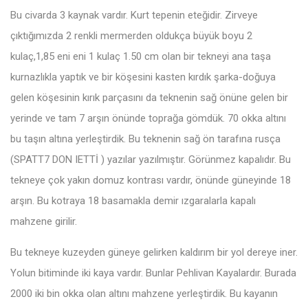
Bu civarda 3 kaynak vardır. Kurt tepenin eteğidir. Zirveye
çıktığımızda 2 renkli mermerden oldukça büyük boyu 2
kulaç,1,85 eni eni 1 kulaç 1.50 cm olan bir tekneyi ana taşa
kurnazlıkla yaptık ve bir köşesini kasten kırdık şarka-doğuya
gelen köşesinin kırık parçasını da teknenin sağ önüne gelen bir
yerinde ve tam 7 arşın önünde toprağa gömdük. 70 okka altını
bu taşın altına yerleştirdik. Bu teknenin sağ ön tarafına rusça
(SPATT7 DON IETTİ ) yazılar yazılmıştır. Görünmez kapalıdır. Bu
tekneye çok yakın domuz kontrası vardır, önünde güneyinde 18
arşın. Bu kotraya 18 basamakla demir ızgaralarla kapalı
mahzene girilir.
Bu tekneye kuzeyden güneye gelirken kaldırım bir yol dereye iner.
Yolun bitiminde iki kaya vardır. Bunlar Pehlivan Kayalardır. Burada
2000 iki bin okka olan altını mahzene yerleştirdik. Bu kayanın