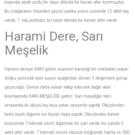
başında siyah putlu bir taşın altında bir kazan altın konmuştur.
Bu mağaranın önünden geçen patika yolun üzerinde 12 dikili taş
vardır, 7. taş putludur, bu taşın altında bir kazan altın vardır. .
Harami Dere, Sarı
Meşelik
Harami dereye SARI gölün suyunun karıştığı bir noktadan yukarı
doğru yürürsek aynı suyun ayağından dönen 3 değirmeni görüp
geçeceğiz. Dereyi daha yukarı takip edersek dağın alan
kısımlarında SARI MEŞELİĞE geliriz. Sarı meşeliğin tam
ortasında iki öküzü kıç kıça yatar vaziyette yaptık. Öküzlerden
birini siyah diğerini ise beyaz taşa yaptık. Öküzlerden birinin
boynunda 7 lokmalı zincir diğerinde bir çan vardır, bu çanda 3
adet altın vardır. 7 lokmalı zincirli öküzün böğründe harita ve 500