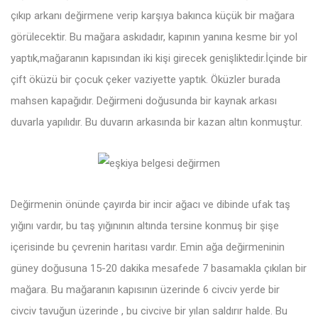
çıkıp arkanı değirmene verip karşıya bakınca küçük bir mağara
görülecektir. Bu mağara askıdadır, kapının yanına kesme bir yol
yaptık,mağaranın kapısından iki kişi girecek genişliktedir.İçinde bir
çift öküzü bir çocuk çeker vaziyette yaptık. Öküzler burada
mahsen kapağıdır. Değirmeni doğusunda bir kaynak arkası
duvarla yapılıdır. Bu duvarın arkasında bir kazan altın konmuştur.
Değirmenin önünde çayırda bir incir ağacı ve dibinde ufak taş
yığını vardır, bu taş yığınının altında tersine konmuş bir şişe
içerisinde bu çevrenin haritası vardır. Emin ağa değirmeninin
güney doğusuna 15-20 dakika mesafede 7 basamakla çıkılan bir
mağara. Bu mağaranın kapısının üzerinde 6 civciv yerde bir
civciv tavuğun üzerinde , bu civcive bir yılan saldırır halde. Bu