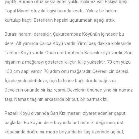
yaptık. Burada otuz sekiz ester yüklü malımız var. Eşkıya başı
Topal Manol otuz iki kişiyi burada kesti… Yalnız bir hekim
kurtulup kaçtı. Esterlerin hepsini uçurumdan aşağı attık.
Burası harami deresidir. Çukurcambaz Köyünün içindedir bu
dere. Alt yanında Çalıca Köyü vardır. Yirmi beş dakika kıblesinde
Tahtacı Köyü vardır. Onun üst tarafında Karacık köyü vardır. Son
nişanımız mağarayı gösteren kılıçtır. Kılıç yüksektir. 70 cm yüzü,
130 cm sapı vardır. 70 adım önü mağaradır. Çevresi cin deresi.
İçinde yedi adet deve, üçü birbirine bağlı dördü bağsızdır.
Develerin önünde bir kız resmi. Develerin önünde yine bir namaz
taşı. Namaz taşının arkasında bir put, bir parmak izi.
Pazarlı Köyü civarında Sarı Kız mezarı, ziyaret edenler çaput
bağlarlar. Bu köyün dere boyunda üst üste iki değirmen, üst
köşesinde doğru bir metre boyunda bir taş üzerinde üç put,