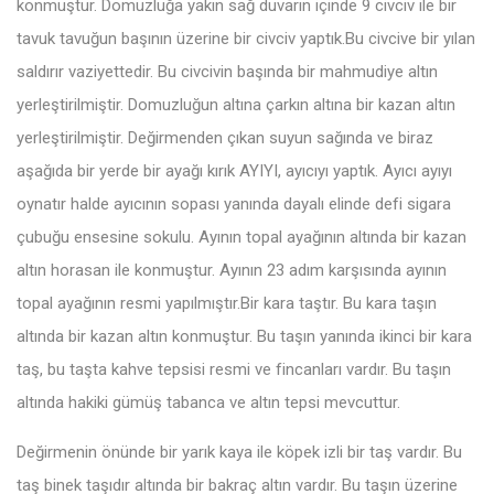
konmuştur. Domuzluğa yakın sağ duvarın içinde 9 civciv ile bir
tavuk tavuğun başının üzerine bir civciv yaptık.Bu civcive bir yılan
saldırır vaziyettedir. Bu civcivin başında bir mahmudiye altın
yerleştirilmiştir. Domuzluğun altına çarkın altına bir kazan altın
yerleştirilmiştir. Değirmenden çıkan suyun sağında ve biraz
aşağıda bir yerde bir ayağı kırık AYIYI, ayıcıyı yaptık. Ayıcı ayıyı
oynatır halde ayıcının sopası yanında dayalı elinde defi sigara
çubuğu ensesine sokulu. Ayının topal ayağının altında bir kazan
altın horasan ile konmuştur. Ayının 23 adım karşısında ayının
topal ayağının resmi yapılmıştır.Bir kara taştır. Bu kara taşın
altında bir kazan altın konmuştur. Bu taşın yanında ikinci bir kara
taş, bu taşta kahve tepsisi resmi ve fincanları vardır. Bu taşın
altında hakiki gümüş tabanca ve altın tepsi mevcuttur.
Değirmenin önünde bir yarık kaya ile köpek izli bir taş vardır. Bu
taş binek taşıdır altında bir bakraç altın vardır. Bu taşın üzerine