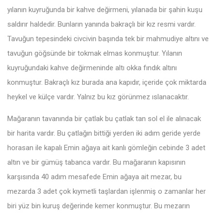
yılanın kuyruğunda bir kahve değirmeni, yılanada bir şahin kuşu
saldırır haldedir. Bunların yanında bakraçlı bir kız resmi vardır.
Tavuğun tepesindeki civcivin başında tek bir mahmudiye altını ve
tavuğun göğsünde bir tokmak elmas konmuştur. Yılanın
kuyruğundaki kahve değirmeninde altı okka fındık altını
konmuştur. Bakraçlı kız burada ana kapıdır, içeride çok miktarda
heykel ve külçe vardır. Yalnız bu kız görünmez ıslanacaktır.
Mağaranın tavanında bir çatlak bu çatlak tan sol el ile alınacak
bir harita vardır. Bu çatlağın bittiği yerden iki adım geride yerde
horasan ile kapalı Emin ağaya ait kanlı gömleğin cebinde 3 adet
altın ve bir gümüş tabanca vardır. Bu mağaranın kapısının
karşısında 40 adım mesafede Emin ağaya ait mezar, bu
mezarda 3 adet çok kıymetli taşlardan işlenmiş o zamanlar her
biri yüz bin kuruş değerinde kemer konmuştur. Bu mezarın