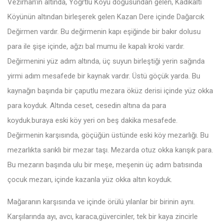
Vezirhan’ın altında, Yoğrtlu Köyü doğusundan gelen, Kadıkaltı
Köyünün altından birleşerek gelen Kazan Dere içinde Dağarcık
Değirmen vardır. Bu değirmenin kapı eşiğinde bir bakır dolusu
para ile şişe içinde, ağzı bal mumu ile kapalı kroki vardır.
Değirmenini yüz adım altında, üç suyun birleştiği yerin sağında
yirmi adım mesafede bir kaynak vardır. Üstü göçük yarda. Bu
kaynağın başında bir çaputlu mezara öküz derisi içinde yüz okka
para koyduk. Altında ceset, cesedin altına da para
koyduk.buraya eski köy yeri on beş dakika mesafede.
Değirmenin karşısında, göçüğün üstünde eski köy mezarlığı. Bu
mezarlıkta sarıklı bir mezar taşı. Mezarda otuz okka karışık para.
Bu mezarın başında ulu bir meşe, meşenin üç adım batısında
çocuk mezarı, içinde kazanla yüz okka altın koyduk.
Mağaranın karşısında ve içinde örülü yılanlar bir birinin aynı.
Karşılarında ayı, avcı, karaca,güvercinler, tek bir kaya zincirle