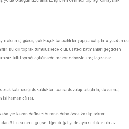
ş yolda olduğumuzu anlarız. işi bilen defineci toprağı koklayarak
aynı elenmiş gibidir, çok küçük tanecikli bir yapıya sahiptir o yüzden su
nılır. bu killi toprak tümülüslerde olur, üstteki katmanları geçtikten
niz. killi toprağı aştığınızda mezar odasıyla karşılaşırsınız.
rak katır sidiği döküldükten sonra dövülüp sıkıştırılır, dövülmüş
an işi hemen çözer.
kaba yer kazan defineci buranın daha önce kazılıp tekrar
adan 3 bin senede geçse diğer doğal yerle aynı sertlikte olmaz.