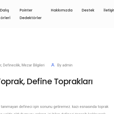
Dalış
Pointer
Hakkımızda
Destek
İletiş
örlerİ
Dedektörler
r
,
Definecilik
,
Mezar Bilgileri
By
admin
 Toprak, Define Toprakları
ğı tanımayan defineci işin sonunu getiremez. kazı esnasında toprak