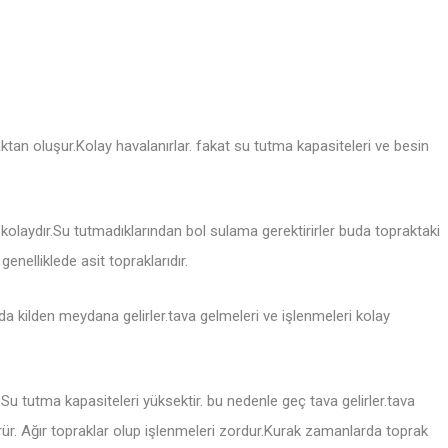
aktan oluşur.Kolay havalanırlar. fakat su tutma kapasiteleri ve besin
kolaydır.Su tutmadıklarından bol sulama gerektirirler buda topraktaki
enelliklede asit topraklarıdır.
da kilden meydana gelirler.tava gelmeleri ve işlenmeleri kolay
ur.Su tutma kapasiteleri yüksektir. bu nedenle geç tava gelirler.tava
ür. Ağır topraklar olup işlenmeleri zordur.Kurak zamanlarda toprak