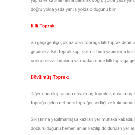
yapısı ve katmanlarına bakarak doğru yolda yada yanlı
doğru yolda yada yanlış yolda olduğunu bilir.
Killi Toprak:
Su geçirgenliği çok az olan toprağa killi toprak denir. 
geçirmez. Killi toprak küp, kiremit testi yapımında kulla
sonra mezar odasına varmadan önce killi toprağa gelirsi
Dövülmüş Toprak:
Diğer önemli ip ucuda dövülmüş topraktır, dövülmüş top
toprağa gelen defineci toprağın sertliği ve kokusund
Sıkıştırma yapılmamışsa kazılan yer mutlaka kabadır, 
doldurulduğunu hemen anlar. kazılıp doldurulan yer ar