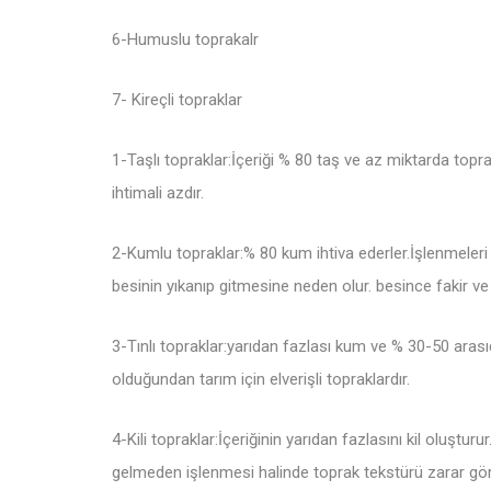
6-Humuslu toprakalr
7- Kireçli topraklar
1-Taşlı topraklar:İçeriği % 80 taş ve az miktarda topr
ihtimali azdır.
2-Kumlu topraklar:% 80 kum ihtiva ederler.İşlenmeleri 
besinin yıkanıp gitmesine neden olur. besince fakir ve g
3-Tınlı topraklar:yarıdan fazlası kum ve % 30-50 arası
olduğundan tarım için elverişli topraklardır.
4-Kili topraklar:İçeriğinin yarıdan fazlasını kil oluştur
gelmeden işlenmesi halinde toprak tekstürü zarar gör