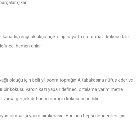
arçalar çıkar.
ğine kabadır, rengi oldukça açık olup hayatta su tutmaz. kokusu bile
n defineci hemen anlar.
 yağlı olduğu için belli yıl sonra toprağın A tabakasına nüfus eder ve
r bir kokusu vardır. kazı yapan defineci ortalama yarım metre
ar varsa gerçek defineci toprağın kokusundan bilir.
yan olursa işi yarım bırakmasın. Bunların hepsi definecileri için