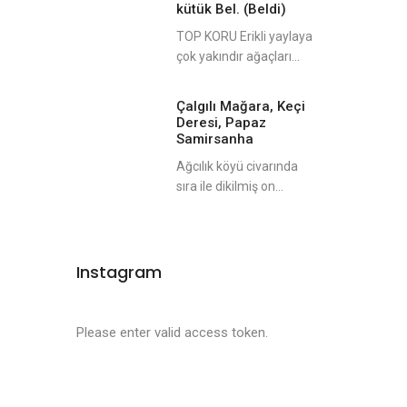
kütük Bel. (Beldi)
TOP KORU Erikli yaylaya
çok yakındır ağaçları...
Çalgılı Mağara, Keçi
Deresi, Papaz
Samirsanha
Ağcılık köyü civarında
sıra ile dikilmiş on...
Instagram
Please enter valid access token.