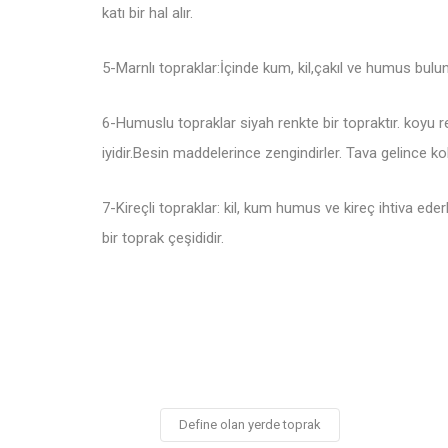
katı bir hal alır.
5-Marnlı topraklar:İçinde kum, kil,çakıl ve humus bulu
6-Humuslu topraklar siyah renkte bir topraktır. koyu re
iyidir.Besin maddelerince zengindirler. Tava gelince kola
7-Kireçli topraklar: kil, kum humus ve kireç ihtiva eder
bir toprak çeşididir.
Define olan yerde toprak