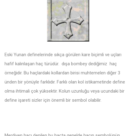
Eski Yunan definelerinde sıkça görülen kare biçimli ve uçları
hafif kalınlaşan haç türüdür. dışa bombey dediğimiz haç
örneğidir. Bu haçlardaki kollardan birisi muhtemelen diğer 3
ünden bir yönüyle farklıdır. Farklı olan kol istikametinde define
olma ihtimali çok yüksektir. Kolun uzunluğu veya ucundaki bir
define işareti sizler için önemli bir sembol olabilir.
Merdiven haçı denilen bu haçta genelde haçın sembolünün