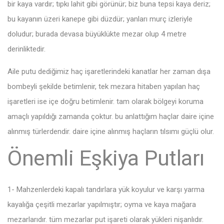
bir kaya vardır; tıpkı lahit gibi görünür; biz buna tepsi kaya deriz;
bu kayanın üzeri kanepe gibi düzdür; yanları murç izleriyle
doludur; burada devasa büyüklükte mezar olup 4 metre
derinliktedir.
Aile putu dediğimiz haç işaretlerindeki kanatlar her zaman dışa
bombeyli şekilde betimlenir, tek mezara hitaben yapılan haç
işaretleri ise içe doğru betimlenir. tam olarak bölgeyi koruma
amaçlı yapıldığı zamanda çoktur. bu anlattığım haçlar daire içine
alınmış türlerdendir. daire içine alınmış haçların tılsımı güçlü olur.
Önemli Eşkiya Putları
1- Mahzenlerdeki kapalı tandırlara yük koyulur ve karşı yarma
kayalığa çeşitli mezarlar yapılmıştır; oyma ve kaya mağara
mezarlarıdır. tüm mezarlar put işareti olarak yükleri nişanlıdır.