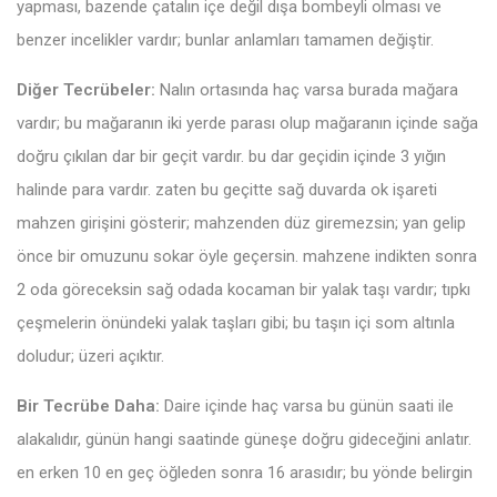
yapması, bazende çatalın içe değil dışa bombeyli olması ve
benzer incelikler vardır; bunlar anlamları tamamen değiştir.
Diğer Tecrübeler:
Nalın ortasında haç varsa burada mağara
vardır; bu mağaranın iki yerde parası olup mağaranın içinde sağa
doğru çıkılan dar bir geçit vardır. bu dar geçidin içinde 3 yığın
halinde para vardır. zaten bu geçitte sağ duvarda ok işareti
mahzen girişini gösterir; mahzenden düz giremezsin; yan gelip
önce bir omuzunu sokar öyle geçersin. mahzene indikten sonra
2 oda göreceksin sağ odada kocaman bir yalak taşı vardır; tıpkı
çeşmelerin önündeki yalak taşları gibi; bu taşın içi som altınla
doludur; üzeri açıktır.
Bir Tecrübe Daha:
Daire içinde haç varsa bu günün saati ile
alakalıdır, günün hangi saatinde güneşe doğru gideceğini anlatır.
en erken 10 en geç öğleden sonra 16 arasıdır; bu yönde belirgin