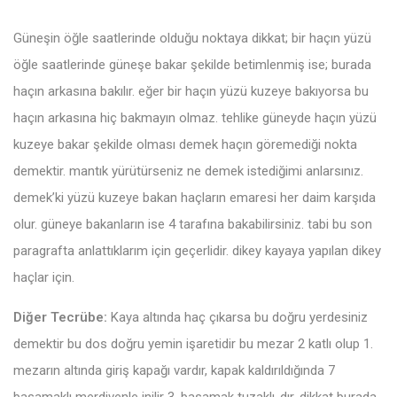
Güneşin öğle saatlerinde olduğu noktaya dikkat; bir haçın yüzü
öğle saatlerinde güneşe bakar şekilde betimlenmiş ise; burada
haçın arkasına bakılır. eğer bir haçın yüzü kuzeye bakıyorsa bu
haçın arkasına hiç bakmayın olmaz. tehlike güneyde haçın yüzü
kuzeye bakar şekilde olması demek haçın göremediği nokta
demektir. mantık yürütürseniz ne demek istediğimi anlarsınız.
demek’ki yüzü kuzeye bakan haçların emaresi her daim karşıda
olur. güneye bakanların ise 4 tarafına bakabilirsiniz. tabi bu son
paragrafta anlattıklarım için geçerlidir. dikey kayaya yapılan dikey
haçlar için.
Diğer Tecrübe:
Kaya altında haç çıkarsa bu doğru yerdesiniz
demektir bu dos doğru yemin işaretidir bu mezar 2 katlı olup 1.
mezarın altında giriş kapağı vardır, kapak kaldırıldığında 7
basamaklı merdivenle inilir 3. basamak tuzaklı-dır, dikkat burada