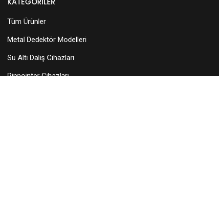
KATEGORILER
Tüm Ürünler
Metal Dedektör Modelleri
Su Altı Dalış Cihazları
Pinpointer Cihazları
Dedektör Aksesuarları
Arama Başlıkları
KURUMSAL
Hakkımızda
Teknik Servis
Bayilerimiz
Blog