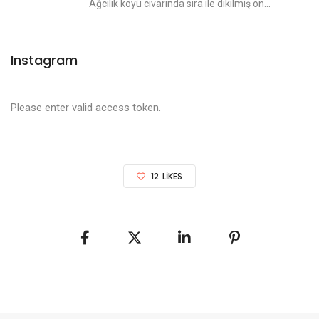
Ağcılık köyü civarında sıra ile dikilmiş on...
Instagram
Please enter valid access token.
12
LIKES