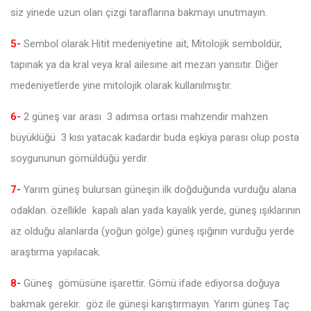
siz yinede uzun olan çizgi taraflarına bakmayı unutmayın.
5-
Sembol olarak Hitit medeniyetine ait, Mitolojik semboldür,
tapınak ya da kral veya kral ailesine ait mezarı yansıtır. Diğer
medeniyetlerde yine mitolojik olarak kullanılmıştır.
6-
2 güneş var arası 3 adımsa ortası mahzendir mahzen
büyüklüğü 3 kısı yatacak kadardır buda eşkiya parası olup posta
soygununun gömüldüğü yerdir.
7-
Yarım güneş bulursan güneşin ilk doğduğunda vurduğu alana
odaklan. özellikle kapalı alan yada kayalık yerde, güneş ışıklarının
az olduğu alanlarda (yoğun gölge) güneş ışığının vurduğu yerde
araştırma yapılacak.
8-
Güneş gömüsüne işarettir. Gömü ifade ediyorsa doğuya
bakmak gerekir. göz ile güneşi karıştırmayın. Yarım güneş Taç