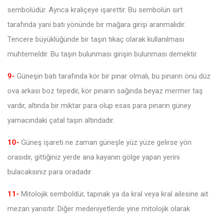
sembolüdür. Ayrıca kraliçeye işarettir. Bu sembolün sırt
tarafında yani batı yönünde bir mağara girişi aranmalıdır.
Tencere büyüklüğünde bir taşın tıkaç olarak kullanılması
muhtemeldir. Bu taşın bulunması girişin bulunması demektir.
9-
Güneşin batı tarafında kör bir pınar olmalı, bu pınarın önü düz
ova arkası boz tepedir, kör pınarın sağında beyaz mermer taş
vardır, altında bir miktar para olup esas para pınarın güney
yamacındaki çatal taşın altındadır.
10-
Güneş işareti ne zaman güneşle yüz yüze gelirse yön
orasıdır, gittiğiniz yerde ana kayanın gölge yapan yerini
bulacaksınız para oradadır.
11-
Mitolojik semboldür, tapınak ya da kral veya kral ailesine ait
mezarı yansıtır. Diğer medeniyetlerde yine mitolojik olarak