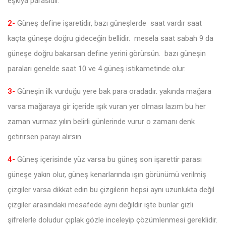
eşkiya parasıdır.
2-
Güneş define işaretidir, bazı güneşlerde saat vardır saat
kaçta güneşe doğru gideceğin bellidir. mesela saat sabah 9 da
güneşe doğru bakarsan define yerini görürsün. bazı güneşin
paraları genelde saat 10 ve 4 güneş istikametinde olur.
3-
Güneşin ilk vurduğu yere bak para oradadır. yakında mağara
varsa mağaraya gir içeride ışık vuran yer olması lazım bu her
zaman vurmaz yılın belirli günlerinde vurur o zamanı denk
getirirsen parayı alırsın.
4-
Güneş içerisinde yüz varsa bu güneş son işarettir parası
güneşe yakın olur, güneş kenarlarında ışın görünümü verilmiş
çizgiler varsa dikkat edin bu çizgilerin hepsi aynı uzunlukta değil
çizgiler arasındaki mesafede aynı değildir işte bunlar gizli
şifrelerle doludur çıplak gözle inceleyip çözümlenmesi gereklidir.