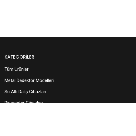
KATEGORILER
Tüm Ürünler
Metal Dedektör Modelleri
Su Altı Dalış Cihazları
Pinpointer Cihazları
Dedektör Aksesuarları
Arama Başlıkları