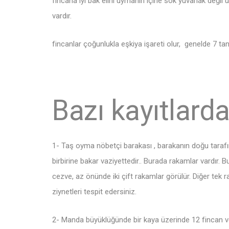
fincana iyi bak elini uymanın içine sok yuvarlak değil 
vardır.
fincanlar çoğunlukla eşkiya işareti olur, genelde 7 tane
Bazı kayıtlarda
1- Taş oyma nöbetçi barakası , barakanın doğu tarafın
birbirine bakar vaziyettedir.. Burada rakamlar vardır. Bu
cezve, az önünde iki çift rakamlar görülür. Diğer tek ra
ziynetleri tespit edersiniz.
2- Manda büyüklüğünde bir kaya üzerinde 12 fincan v