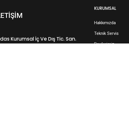
KURUMSAL
LETİŞİM
Hakkımızda
Teknik Servis
das Kurumsal İç Ve Dış Tic. San.
Bayilerimiz
d. ŞTİ.
Blog
Bağlarbaşı Mah. Atatürk Cad. No: 136, D:4
İletişim
34844, Maltepe – Istanbul – TÜRKİYE
Phone:
+90 216 371 10 10
Mobile:
+90 542 248 10 10
e-Mail :
info@midaskurumsal.com