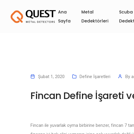
Ana
Metal
Scuba 
Sayfa
Dedektörleri
Dedekt
Şubat 1, 2020
Define İşaretleri
By
a
Fincan Define İşareti 
Fincan ile yuvarlak oyma birbirine benzer, fincan 7 tane