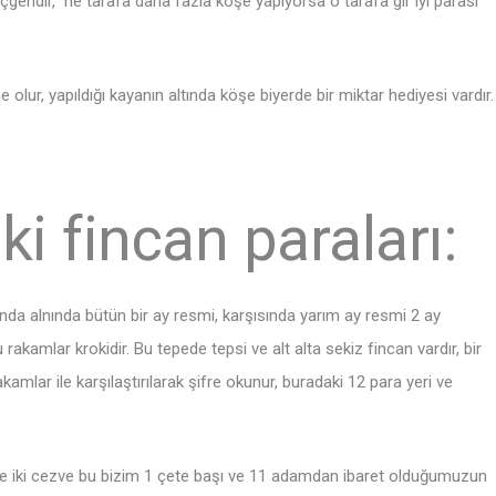
üçgendir, ne tarafa daha fazla köşe yapıyorsa o tarafa gir iyi parası
 olur, yapıldığı kayanın altında köşe biyerde bir miktar hediyesi vardır.
ki fincan paraları:
da alnında bütün bir ay resmi, karşısında yarım ay resmi 2 ay
 rakamlar krokidir. Bu tepede tepsi ve alt alta sekiz fincan vardır, bir
kamlar ile karşılaştırılarak şifre okunur, buradaki 12 para yeri ve
e iki cezve bu bizim 1 çete başı ve 11 adamdan ibaret olduğumuzun