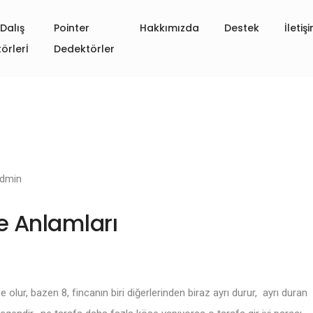
Dalış
Pointer
Hakkımızda
Destek
İletiş
örlerİ
Dedektörler
dmin
ve Anlamları
 olur, bazen 8, fincanın biri diğerlerinden biraz ayrı durur, ayrı duran