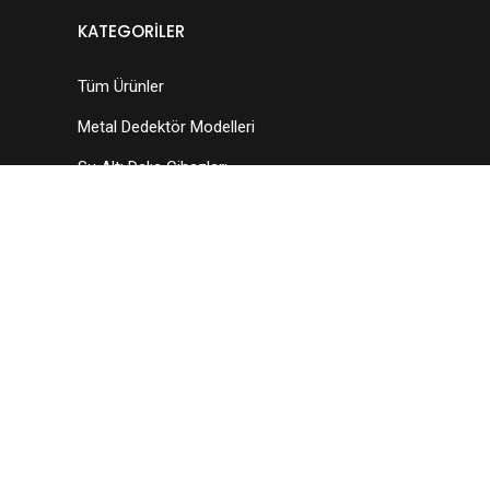
KATEGORILER
Tüm Ürünler
Metal Dedektör Modelleri
Su Altı Dalış Cihazları
Pinpointer Cihazları
Dedektör Aksesuarları
Arama Başlıkları