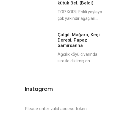
kütük Bel. (Beldi)
TOP KORU Erikli yaylaya
çok yakındır ağaçları...
Çalgılı Mağara, Keçi
Deresi, Papaz
Samirsanha
Ağcılık köyü civarında
sıra ile dikilmiş on...
Instagram
Please enter valid access token.