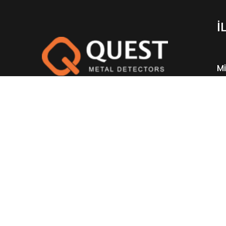
İ
Mi
Lt
Yüksek performanslı, kablosuz, ergonomik
Metal Dedektörleri Midas Dedektör kalitesiyle
sizlerle.
Whatsapp Bize Ulaşın !