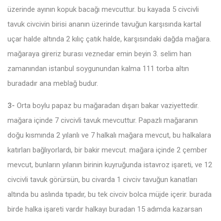
üzerinde ayının kopuk bacağı mevcuttur. bu kayada 5 civcivli
tavuk civcivin birisi ananın üzerinde tavuğun karşısında kartal
uçar halde altında 2 kılıç çatık halde, karşısındaki dağda mağara.
mağaraya gireriz burası veznedar emin beyin 3. selim han
zamanından istanbul soygunundan kalma 111 torba altın
buradadır ana meblağ budur.
3-
Orta boylu papaz bu mağaradan dışarı bakar vaziyettedir.
mağara içinde 7 civcivli tavuk mevcuttur. Papazlı mağaranın
doğu kısmında 2 yılanlı ve 7 halkalı mağara mevcut, bu halkalara
katırları bağlıyorlardı, bir bakir mevcut. mağara içinde 2 çember
mevcut, bunların yılanın birinin kuyruğunda istavroz işareti, ve 12
civcivli tavuk görürsün, bu civarda 1 civciv tavuğun kanatları
altında bu aslında tıpadır, bu tek civciv bolca müjde içerir. burada
birde halka işareti vardır halkayı buradan 15 adımda kazarsan