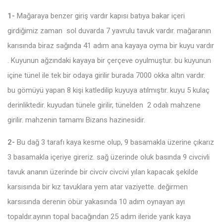
1-
Mağaraya benzer giriş vardır kapısı batıya bakar içeri
girdiğimiz zaman sol duvarda 7 yavrulu tavuk vardır. mağaranın
karısında biraz sağında 41 adım ana kayaya oyma bir kuyu vardır
. Kuyunun ağzındaki kayaya bir çerçeve oyulmuştur. bu kuyunun
içine tünel ile tek bir odaya girilir burada 7000 okka altın vardır.
bu gömüyü yapan 8 kişi katledilip kuyuya atılmıştır. kuyu 5 kulaç
derinliktedir. kuyudan tünele girilir, tünelden 2 odalı mahzene
girilir. mahzenin tamamı Bizans hazinesidir.
2-
Bu dağ 3 tarafı kaya kesme olup, 9 basamakla üzerine çıkarız
3 basamakla içeriye gireriz. sağ üzerinde oluk basında 9 civcivli
tavuk ananın üzerinde bir civciv civcivi yılan kapacak şekilde
karsısında bir kız tavuklara yem atar vaziyette. değirmen
karsısında derenin öbür yakasında 10 adım oynayan ayı
topaldır.ayının topal bacağından 25 adım ileride yarık kaya