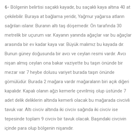
6-
Bölgenin belirtisi saçaklı kayadır, bu saçaklı kaya altına 40 at
çekilebilir. Buraya at bağlama yeridir, Yağmur yağarsa atların
sağrıları ıslanır. Buranın altı taş döşemedir. Ön tarafında 30
metrelik bir uçurum var. Kayanın yanında ağaçlar var bu ağaçlar
arasında bir ev kadar kaya var. Büyük malımız bu kayada dır.
Bunun güney doğusunda bir avcı ve ceylan resmi vardır. Avcı
nişan almış ceylan ona bakar vaziyette bu taşın önünde bir
mezar var 7 heybe dolusu variyet burada taşın önünde
gömülüdür. Burada 2 mağara vardır mağaraların biri açık diğeri
kapalıdır. Kapalı olanın ağzı kemerle çevrilmiş olup üstünde 7
adet delik deliklerin altında kemerli olacak bu mağarada civcivli
tavuk var. Altı civciv altında iki civciv sağında iki civciv ise
tepesinde toplam 9 civciv bir tavuk olacak. Başındaki civcivin
içinde para olup bölgenin nişanıdır.