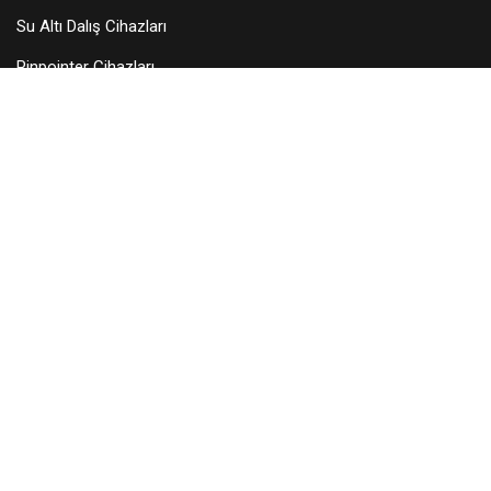
Su Altı Dalış Cihazları
Pinpointer Cihazları
Dedektör Aksesuarları
Arama Başlıkları
KURUMSAL
Hakkımızda
Teknik Servis
Bayilerimiz
Blog
İletişim