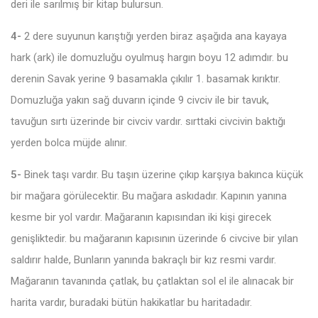
deri ile sarılmış bir kitap bulursun.
4-
2 dere suyunun karıştığı yerden biraz aşağıda ana kayaya
hark (ark) ile domuzluğu oyulmuş hargın boyu 12 adımdır. bu
derenin Savak yerine 9 basamakla çıkılır 1. basamak kırıktır.
Domuzluğa yakın sağ duvarın içinde 9 civciv ile bir tavuk,
tavuğun sırtı üzerinde bir civciv vardır. sırttaki civcivin baktığı
yerden bolca müjde alınır.
5-
Binek taşı vardır. Bu taşın üzerine çıkıp karşıya bakınca küçük
bir mağara görülecektir. Bu mağara askıdadır. Kapının yanına
kesme bir yol vardır. Mağaranın kapısından iki kişi girecek
genişliktedir. bu mağaranın kapısının üzerinde 6 civcive bir yılan
saldırır halde, Bunların yanında bakraçlı bir kız resmi vardır.
Mağaranın tavanında çatlak, bu çatlaktan sol el ile alınacak bir
harita vardır, buradaki bütün hakikatlar bu haritadadır.