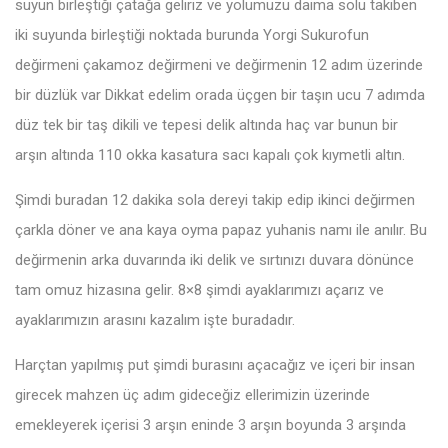
suyun birleştiği çatağa geliriz ve yolumuzu daima solu takiben
iki suyunda birleştiği noktada burunda Yorgi Sukurofun
değirmeni çakamoz değirmeni ve değirmenin 12 adım üzerinde
bir düzlük var Dikkat edelim orada üçgen bir taşın ucu 7 adımda
düz tek bir taş dikili ve tepesi delik altında haç var bunun bir
arşın altında 110 okka kasatura sacı kapalı çok kıymetli altın.
Şimdi buradan 12 dakika sola dereyi takip edip ikinci değirmen
çarkla döner ve ana kaya oyma papaz yuhanis namı ile anılır. Bu
değirmenin arka duvarında iki delik ve sırtınızı duvara dönünce
tam omuz hizasına gelir. 8×8 şimdi ayaklarımızı açarız ve
ayaklarımızın arasını kazalım işte buradadır.
Harçtan yapılmış put şimdi burasını açacağız ve içeri bir insan
girecek mahzen üç adım gideceğiz ellerimizin üzerinde
emekleyerek içerisi 3 arşın eninde 3 arşın boyunda 3 arşında