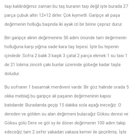
taşı kaldırdığımız zaman bu taş buranın taşı değil işte burada 27
parça çubuk altın 12×12 dirler. Çok kıymetli. Garipçe ali paşa
değirmenin holluğu başında iki ayak izi bir birine çepraz durur.
Biri garipçe alinin değirmenine 50 adım önünde tam değirmenin
holluğuna karşı yığma sade kara taş tepesi. İşte bu tepenin
içindedir. Sofra 2 balık 3 kaşık 3 çatal 2 parça ekmek 1 su tası 1
de 21 lokma zincirli çakı bunlar üzerinde göbeğe kadar taşla
doludur.
Bu sofranın 1 basamak merdiveni vardır. Bir göz halinde orada 5
okka meblağ bu garipçe ali paşanın değirmeninin kapısı
batıdandır. Buradanda geçip 15 dakika sola aşağı ineceğiz. O
dereden ve gölden su alan değirmeni bulacağız Göksu deresi ve
Göksu gölü Dere ve göl sy ile döner değirmenin 100 adım takip
edeceğiz tam 2 sefer yakadan yakaya kemer ile geçirilmiş. İşte