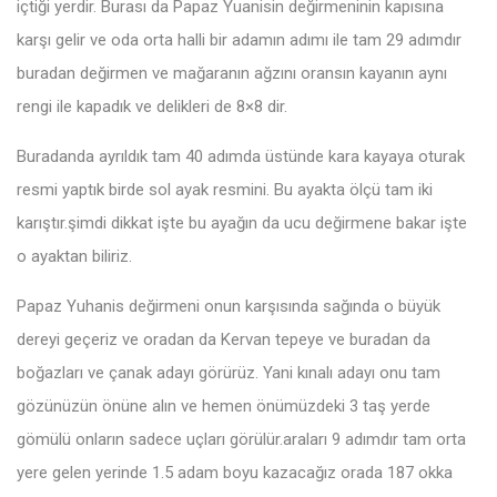
içtiği yerdir. Burası da Papaz Yuanisin değirmeninin kapısına
karşı gelir ve oda orta halli bir adamın adımı ile tam 29 adımdır
buradan değirmen ve mağaranın ağzını oransın kayanın aynı
rengi ile kapadık ve delikleri de 8×8 dir.
Buradanda ayrıldık tam 40 adımda üstünde kara kayaya oturak
resmi yaptık birde sol ayak resmini. Bu ayakta ölçü tam iki
karıştır.şimdi dikkat işte bu ayağın da ucu değirmene bakar işte
o ayaktan biliriz.
Papaz Yuhanis değirmeni onun karşısında sağında o büyük
dereyi geçeriz ve oradan da Kervan tepeye ve buradan da
boğazları ve çanak adayı görürüz. Yani kınalı adayı onu tam
gözünüzün önüne alın ve hemen önümüzdeki 3 taş yerde
gömülü onların sadece uçları görülür.araları 9 adımdır tam orta
yere gelen yerinde 1.5 adam boyu kazacağız orada 187 okka