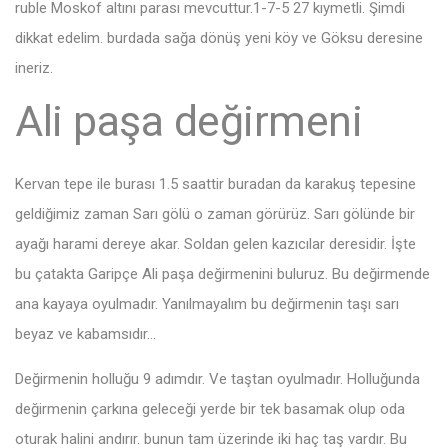
ruble Moskof altını parası mevcuttur.1-7-5 27 kıymetli. Şimdi
dikkat edelim. burdada sağa dönüş yeni köy ve Göksu deresine
ineriz.
Ali paşa değirmeni
Kervan tepe ile burası 1.5 saattir buradan da karakuş tepesine
geldiğimiz zaman Sarı gölü o zaman görürüz. Sarı gölünde bir
ayağı harami dereye akar. Soldan gelen kazıcılar deresidir. İşte
bu çatakta Garipçe Ali paşa değirmenini buluruz. Bu değirmende
ana kayaya oyulmadır. Yanılmayalım bu değirmenin taşı sarı
beyaz ve kabamsıdır…
Değirmenin holluğu 9 adımdır. Ve taştan oyulmadır. Holluğunda
değirmenin çarkına geleceği yerde bir tek basamak olup oda
oturak halini andırır. bunun tam üzerinde iki haç taş vardır. Bu