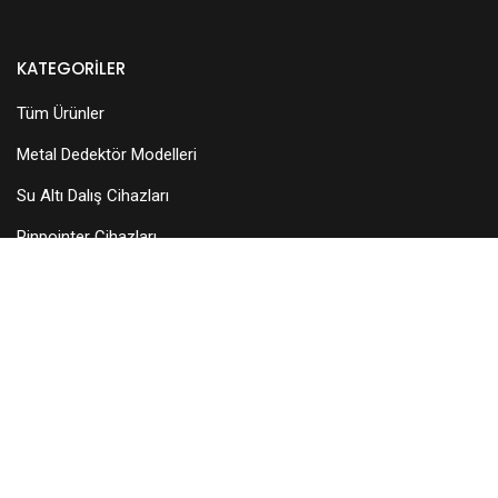
KATEGORILER
Tüm Ürünler
Metal Dedektör Modelleri
Su Altı Dalış Cihazları
Pinpointer Cihazları
Dedektör Aksesuarları
Arama Başlıkları
KURUMSAL
Hakkımızda
Teknik Servis