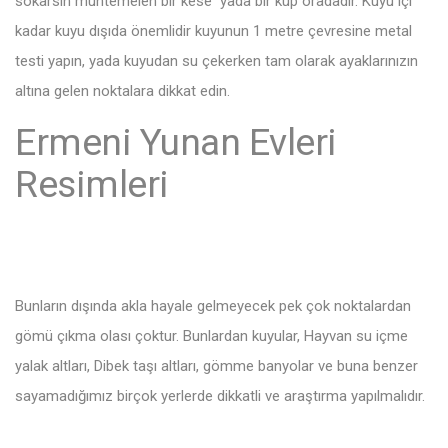
sokarsın muhtemelen bir kese yada bir küp oradadır. Kuyu içi
kadar kuyu dışıda önemlidir kuyunun 1 metre çevresine metal
testi yapın, yada kuyudan su çekerken tam olarak ayaklarınızın
altına gelen noktalara dikkat edin.
Ermeni Yunan Evleri
Resimleri
Bunların dışında akla hayale gelmeyecek pek çok noktalardan
gömü çıkma olası çoktur. Bunlardan kuyular, Hayvan su içme
yalak altları, Dibek taşı altları, gömme banyolar ve buna benzer
sayamadığımız birçok yerlerde dikkatli ve araştırma yapılmalıdır.