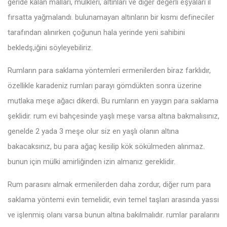
geride kalan malları, mülkleri, altınları ve diğer değerli eşyaları il
fırsatta yağmalandı. bulunamayan altınların bir kısmı defineciler
tarafından alınırken çoğunun hala yerinde yeni sahibini
bekledş,iğini söyleyebiliriz.
Rumların para saklama yöntemleri ermenilerden biraz farklıdır,
özellikle karadeniz rumları parayı gömdükten sonra üzerine
mutlaka meşe ağacı dikerdi. Bu rumların en yaygın para saklama
şeklidir. rum evi bahçesinde yaşlı meşe varsa altına bakmalısınız,
genelde 2 yada 3 meşe olur siz en yaşlı olanın altına
bakacaksınız, bu para ağaç kesilip kök sökülmeden alınmaz.
bunun için mülki amirliğinden izin almanız gereklidir.
Rum parasını almak ermenilerden daha zordur, diğer rum para
saklama yöntemi evin temelidir, evin temel taşları arasında yassı
ve işlenmiş olanı varsa bunun altına bakılmalıdır. rumlar paralarını