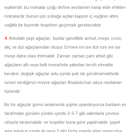
eşikleridir. bu noktalar çoğu define avcılarının nasip elde ettikleri
noktalardır. bunun için sokağa açılan kapının iç eşiğinin altını
sağlıklı bir biçimde tespitten geçirmek gerekecektir.
4.
Avludaki yaşlı ağaçlar; bunlar genellikle armut, meşe, ceviz,
alıç ve dut ağaçlarından oluşur. Ermeni evi ise dut rum evi ise
meşe daha olası ihtimaldir. Zaman zaman çam ahlat gibi
ağaçların altı veya belli mesafede yakınları tercih etmekle
beraber. değişik ağaçlar avlu içinde pek sık görülmemektedir.
ismini verdiğimiz meyve ağaçları Anadolu’nun sıkça rastlanan
türleridir.
Bu tür ağaçlar gömü anlamında şüphe uyandırıyorsa bunların ev
tarafından görülen yönleri içinde 3-5-7 gibi adımlarla çevresi
cihazla taranmalıdır. ve tespitler buna göre yapılmalıdır. şayet
aynı avlunun içinde iki veya 3 gibi fazla sayıda ağaç mevcutsa