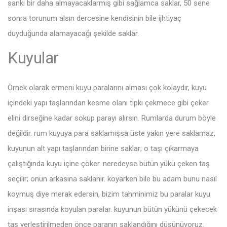
sanki bir daha almayacaklarmış gibi sağlamca saklar, 50 sene
sonra torunum alsın dercesine kendisinin bile ijhtiyaç
duyduğunda alamayacağı şekilde saklar.
Kuyular
Örnek olarak ermeni kuyu paralarını alması çok kolaydır, kuyu
içindeki yapı taşlarından kesme olanı tıpkı çekmece gibi çeker
elini dirseğine kadar sokup parayı alırsın. Rumlarda durum böyle
değildir. rum kuyuya para saklamışsa üste yakın yere saklamaz,
kuyunun alt yapı taşlarından birine saklar; o taşı çıkarmaya
çalıştığında kuyu içine çöker. neredeyse bütün yükü çeken taş
seçilir; onun arkasına saklanır. koyarken bile bu adam bunu nasıl
koymuş diye merak edersin, bizim tahminimiz bu paralar kuyu
inşası sırasında koyulan paralar. kuyunun bütün yükünü çekecek
taş yerleştirilmeden önce paranın saklandığını düşünüyoruz.