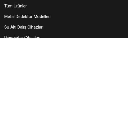
Tüm Ürünler
Metal Dedektör Modelleri
Su Altı Dalış Cihazları
Pinpointer Cihazları
Dedektör Aksesuarları
Arama Başlıkları
KURUMSAL
Hakkımızda
Teknik Servis
Bayilerimiz
Blog