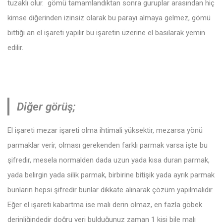
tuzaklı olur. gömü tamamlandıktan sonra guruplar arasından hiç
kimse diğerinden izinsiz olarak bu parayı almaya gelmez, gömü
bittiği an el işareti yapılır bu işaretin üzerine el basılarak yemin
edilir.
Diğer görüş;
El işareti mezar işareti olma ihtimali yüksektir, mezarsa yönü
parmaklar verir, olması gerekenden farklı parmak varsa işte bu
şifredir, mesela normalden dada uzun yada kısa duran parmak,
yada belirgin yada silik parmak, birbirine bitişik yada ayrık parmak
bunların hepsi şifredir bunlar dikkate alınarak çözüm yapılmalıdır.
Eğer el işareti kabartma ise malı derin olmaz, en fazla göbek
derinliğindedir doğru yeri bulduğunuz zaman 1 kişi bile malı