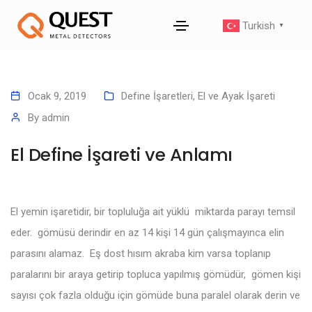
Turkish
▼
Ocak 9, 2019
Define İşaretleri
,
El ve Ayak İşareti
By
admin
El Define İşareti ve Anlamı
El yemin işaretidir, bir topluluğa ait yüklü miktarda parayı temsil
eder. gömüsü derindir en az 14 kişi 14 gün çalışmayınca elin
parasını alamaz. Eş dost hısım akraba kim varsa toplanıp
paralarını bir araya getirip topluca yapılmış gömüdür, gömen kişi
sayısı çok fazla olduğu için gömüde buna paralel olarak derin ve