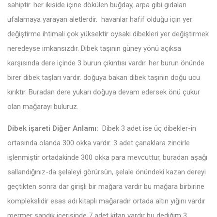
sahiptir. her ikiside içine dökülen buğday, arpa gibi gıdaları
ufalamaya yarayan aletlerdir. havanlar hafif olduğu için yer
değiştirme ihtimali çok yüksektir oysaki dibekleri yer değiştirmek
neredeyse imkansızdır. Dibek taşının güney yönü açıksa
karşısında dere içinde 3 burun çıkıntısı vardır. her burun önünde
birer dibek taşları vardır. doğuya bakan dibek taşının doğu ucu
kırıktır. Buradan dere yukarı doğuya devam edersek önü çukur
olan mağarayı buluruz.
Dibek işareti Diğer Anlamı:
Dibek 3 adet ise üç dibekler-in
ortasında olanda 300 okka vardır. 3 adet çanaklara zincirle
işlenmiştir ortadakinde 300 okka para mevcuttur, buradan aşağı
sallandığınız-da şelaleyi görürsün, şelale önündeki kazan dereyi
geçtikten sonra dar girişli bir mağara vardır bu mağara birbirine
komplekslidir esas adı kitaplı mağaradır ortada altın yığını vardır
mermer sandık içerisinde 7 adet kitap vardır bu dediğim 3