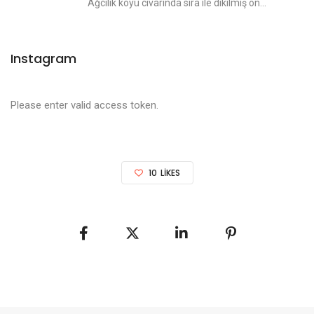
Ağcılık köyü civarında sıra ile dikilmiş on...
Instagram
Please enter valid access token.
10
LIKES