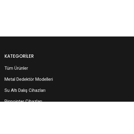
KATEGORILER
Tüm Ürünler
Metal Dedektör Modelleri
Su Altı Dalış Cihazları
Pinpointer Cihazları
Dedektör Aksesuarları
Arama Başlıkları