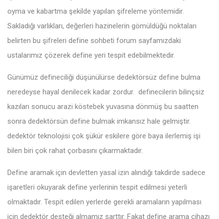
oyma ve kabartma şekilde yapılan şifreleme yöntemidir.
Sakladığı varlıkları, değerleri hazinelerin gömüldüğü noktaları
belirten bu şifreleri define sohbeti forum sayfamızdaki
ustalarımız çözerek define yeri tespit edebilmektedir.
Günümüz defineciliği düşünülürse dedektörsüz define bulma
neredeyse hayal denilecek kadar zordur. definecilerin bilinçsiz
kazıları sonucu arazi köstebek yuvasına dönmüş bu saatten
sonra dedektörsün define bulmak imkansız hale gelmiştir.
dedektör teknolojisi çok şükür eskilere göre baya ilerlemiş işi
bilen biri çok rahat çorbasını çıkarmaktadır.
Define aramak için devletten yasal izin alındığı takdirde sadece
işaretleri okuyarak define yerlerinin tespit edilmesi yeterli
olmaktadır. Tespit edilen yerlerde gerekli aramaların yapılması
için dedektör desteği almamız şarttır. Fakat define arama cihazı