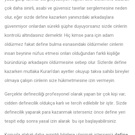
çok daha sinirli, asabi ve güvensiz tavırlar sergilemesine neden
olur, eğer sizde define kazarken yanınızdaki arkadaşlara
güvenmiyor onlardan sürekli şüphe duyuyorsanız sizde cinlerin
kontrolü altındasınız demektir. Hiç kimse para için adam
öldürmez fakat define bulma esnasındaki öldürmeler cinlerin
insan beynine nüfus etmesi onları olduğundan farklı kişiliğe
büründürüp arkadaşını öldürmesine sebep olur. Sizlerde define
kazarken mutlaka Kuran’dan ayetler okuyup takva sahibi bireyler
olmaya çalışın cinlerin size hükmetmesine izin vermeyin.
Gerçekte defineciliği profesyonel olarak yapan bir çok kişi var;
cidden definecilik oldukça karlı ve tercih edilebilir bir iştir.. Sizde
definecilik yaparak para kazanmak isterseniz önce define yeri
tespit edip sonra yasal izin alarak bu işe başlayabilirsiniz.
Konuyla alakalı daha ayrıntılı bilgilere ulaşmak isterseniz
define