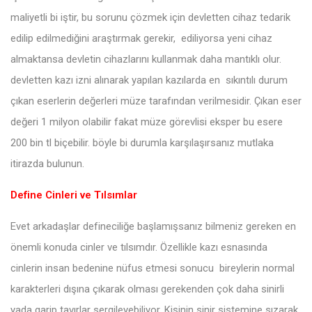
maliyetli bi iştir, bu sorunu çözmek için devletten cihaz tedarik
edilip edilmediğini araştırmak gerekir, ediliyorsa yeni cihaz
almaktansa devletin cihazlarını kullanmak daha mantıklı olur.
devletten kazı izni alınarak yapılan kazılarda en sıkıntılı durum
çıkan eserlerin değerleri müze tarafından verilmesidir. Çıkan eser
değeri 1 milyon olabilir fakat müze görevlisi eksper bu esere
200 bin tl biçebilir. böyle bi durumla karşılaşırsanız mutlaka
itirazda bulunun.
Define Cinleri ve Tılsımlar
Evet arkadaşlar defineciliğe başlamışsanız bilmeniz gereken en
önemli konuda cinler ve tılsımdır. Özellikle kazı esnasında
cinlerin insan bedenine nüfus etmesi sonucu bireylerin normal
karakterleri dışına çıkarak olması gerekenden çok daha sinirli
yada garip tavırlar sergileyebiliyor. Kişinin sinir sistemine sızarak