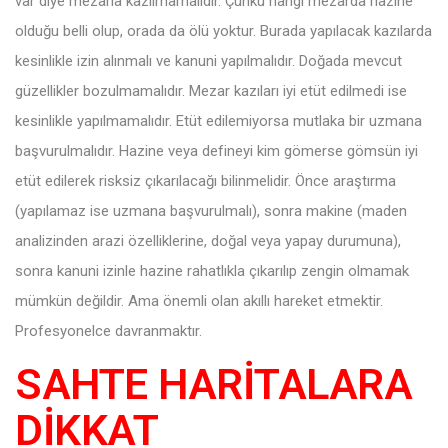
var diye mezarla kazılmamalıdır. Çünkü hangi mezarda hazine
olduğu belli olup, orada da ölü yoktur. Burada yapılacak kazılarda
kesinlikle izin alınmalı ve kanuni yapılmalıdır. Doğada mevcut
güzellikler bozulmamalıdır. Mezar kazıları iyi etüt edilmedi ise
kesinlikle yapılmamalıdır. Etüt edilemiyorsa mutlaka bir uzmana
başvurulmalıdır. Hazine veya defineyi kim gömerse gömsün iyi
etüt edilerek risksiz çıkarılacağı bilinmelidir. Önce araştırma
(yapılamaz ise uzmana başvurulmalı), sonra makine (maden
analizinden arazi özelliklerine, doğal veya yapay durumuna),
sonra kanuni izinle hazine rahatlıkla çıkarılıp zengin olmamak
mümkün değildir. Ama önemli olan akıllı hareket etmektir.
Profesyonelce davranmaktır.
SAHTE HARİTALARA
DİKKAT