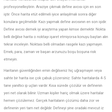
profesyonelleştirin. Araziye çıkmak define avcısı için en son
iştir. Önce harita etüt edilmeli iyice anlaşılmalı sonra diğer
konulara geçilmelidir. Kazı yapmak define avcısının en son işidir.
Define avcısı demek iyi araştırma yapan kimse demektir. Nokta
belli değilse harita o noktayı işaret etmiyorsa konuyu baştan alın
tekrar inceleyin. Noktası belli olmadan rasgele kazı yapmayın.
Emek, para, zaman ve başarı arzunuzu boşu boşuna risk
etmeyin.
Haritanın güvenliğinden emin değilseniz hiç uğraşmayın veya
sahte bir harita ise çok çabuk çözersiniz. Sahte haritalarda 4-5
tane yanıltıcı ip uçları vardır. Kısa sürede çözülür ve definenin
yeri net olarak bilinir. Uzman kişiler hariç olmak üzere haritalar
hemen çözülemez. Gerçek haritaların çözümü daha zor ve
definenin yeri tam net değildir. Defineyi yine oradaki mevcut iz