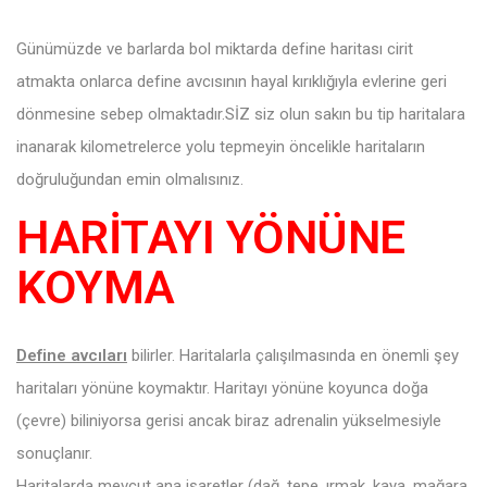
Günümüzde ve barlarda bol miktarda define haritası cirit
atmakta onlarca define avcısının hayal kırıklığıyla evlerine geri
dönmesine sebep olmaktadır.SİZ siz olun sakın bu tip haritalara
inanarak kilometrelerce yolu tepmeyin öncelikle haritaların
doğruluğundan emin olmalısınız.
HARİTAYI YÖNÜNE
KOYMA
Define avcıları
bilirler. Haritalarla çalışılmasında en önemli şey
haritaları yönüne koymaktır. Haritayı yönüne koyunca doğa
(çevre) biliniyorsa gerisi ancak biraz adrenalin yükselmesiyle
sonuçlanır.
Haritalarda mevcut ana işaretler (dağ, tepe, ırmak, kaya, mağara