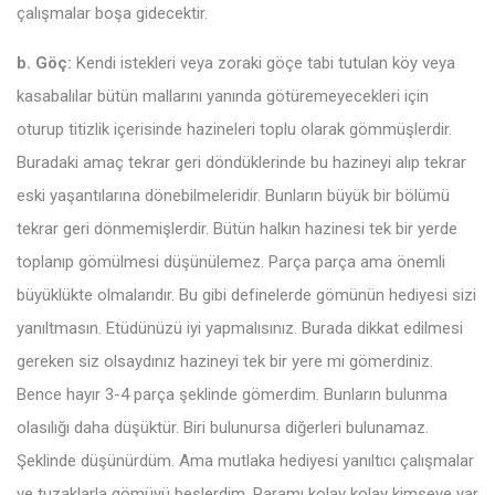
çalışmalar boşa gidecektir.
b. Göç:
Kendi istekleri veya zoraki göçe tabi tutulan köy veya
kasabalılar bütün mallarını yanında götüremeyecekleri için
oturup titizlik içerisinde hazineleri toplu olarak gömmüşlerdir.
Buradaki amaç tekrar geri döndüklerinde bu hazineyi alıp tekrar
eski yaşantılarına dönebilmeleridir. Bunların büyük bir bölümü
tekrar geri dönmemişlerdir. Bütün halkın hazinesi tek bir yerde
toplanıp gömülmesi düşünülemez. Parça parça ama önemli
büyüklükte olmalarıdır. Bu gibi definelerde gömünün hediyesi sizi
yanıltmasın. Etüdünüzü iyi yapmalısınız. Burada dikkat edilmesi
gereken siz olsaydınız hazineyi tek bir yere mi gömerdiniz.
Bence hayır 3-4 parça şeklinde gömerdim. Bunların bulunma
olasılığı daha düşüktür. Biri bulunursa diğerleri bulunamaz.
Şeklinde düşünürdüm. Ama mutlaka hediyesi yanıltıcı çalışmalar
ve tuzaklarla gömüyü beslerdim. Paramı kolay kolay kimseye yar