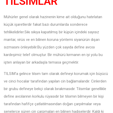
TILSIMLAR
Mühürler genel olarak hazinenin kime ait olduğunu hatırlatan
küçük işaretlerdir fakat bazı durumlarda sonderece
tehlikelidirler.Sıkı sıkıya kapatılmış bir küpün içindeki sayısız
mantar, virüs ve en bilinen koruna yöntemi siyanürün dışarı
sızmasını önleyebilir.Bu yüzden çok sayıda define avcısı
kardeşimiz telef olmuştur. Bir mühürü kırmanın en iyi yolu bu
işten anlayan bir arkadaşla temasa geçmektir.
TILSIM’a gelince tılsım tam olarak defineyi korumak için büyücü
ve cinci hocalar tarafından yapılan cin bağlamalarıdır. Cinlerden
bir grubu defineye bekçi olarak bırakmasıdır. Tılsımlar genellikle
define avcılarının korkulu rüyasıdır bir tılsımın bilmeyen bir kişi
tarafından hafifçe çatlatılmasından doğan çarpılmalar veya
senelerce süren cin çarpmaları en bilinen hadiselerdir. Kaldı ki