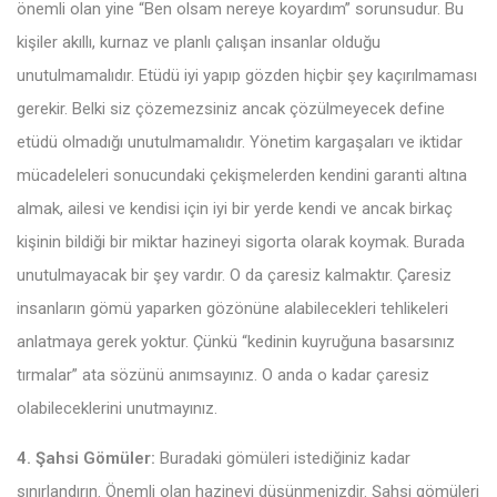
önemli olan yine “Ben olsam nereye koyardım” sorunsudur. Bu
kişiler akıllı, kurnaz ve planlı çalışan insanlar olduğu
unutulmamalıdır. Etüdü iyi yapıp gözden hiçbir şey kaçırılmaması
gerekir. Belki siz çözemezsiniz ancak çözülmeyecek define
etüdü olmadığı unutulmamalıdır. Yönetim kargaşaları ve iktidar
mücadeleleri sonucundaki çekişmelerden kendini garanti altına
almak, ailesi ve kendisi için iyi bir yerde kendi ve ancak birkaç
kişinin bildiği bir miktar hazineyi sigorta olarak koymak. Burada
unutulmayacak bir şey vardır. O da çaresiz kalmaktır. Çaresiz
insanların gömü yaparken gözönüne alabilecekleri tehlikeleri
anlatmaya gerek yoktur. Çünkü “kedinin kuyruğuna basarsınız
tırmalar” ata sözünü anımsayınız. O anda o kadar çaresiz
olabileceklerini unutmayınız.
4. Şahsi Gömüler:
Buradaki gömüleri istediğiniz kadar
sınırlandırın. Önemli olan hazineyi düşünmenizdir. Şahsi gömüleri