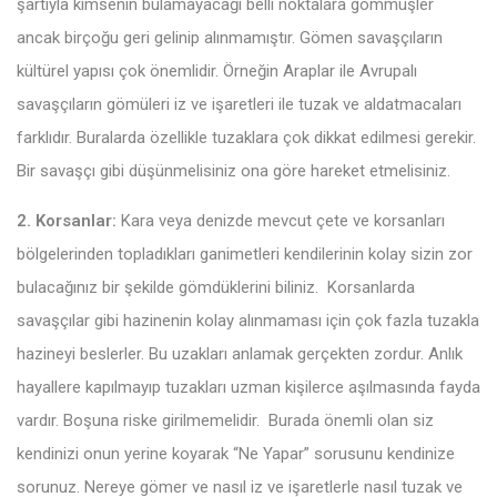
şartıyla kimsenin bulamayacağı belli noktalara gömmüşler
ancak birçoğu geri gelinip alınmamıştır. Gömen savaşçıların
kültürel yapısı çok önemlidir. Örneğin Araplar ile Avrupalı
savaşçıların gömüleri iz ve işaretleri ile tuzak ve aldatmacaları
farklıdır. Buralarda özellikle tuzaklara çok dikkat edilmesi gerekir.
Bir savaşçı gibi düşünmelisiniz ona göre hareket etmelisiniz.
2. Korsanlar:
Kara veya denizde mevcut çete ve korsanları
bölgelerinden topladıkları ganimetleri kendilerinin kolay sizin zor
bulacağınız bir şekilde gömdüklerini biliniz. Korsanlarda
savaşçılar gibi hazinenin kolay alınmaması için çok fazla tuzakla
hazineyi beslerler. Bu uzakları anlamak gerçekten zordur. Anlık
hayallere kapılmayıp tuzakları uzman kişilerce aşılmasında fayda
vardır. Boşuna riske girilmemelidir. Burada önemli olan siz
kendinizi onun yerine koyarak “Ne Yapar” sorusunu kendinize
sorunuz. Nereye gömer ve nasıl iz ve işaretlerle nasıl tuzak ve