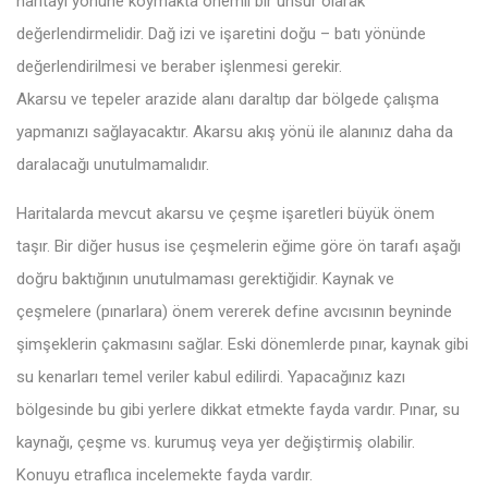
haritayı yönüne koymakta önemli bir unsur olarak
değerlendirmelidir. Dağ izi ve işaretini doğu – batı yönünde
değerlendirilmesi ve beraber işlenmesi gerekir.
Akarsu ve tepeler arazide alanı daraltıp dar bölgede çalışma
yapmanızı sağlayacaktır. Akarsu akış yönü ile alanınız daha da
daralacağı unutulmamalıdır.
Haritalarda mevcut akarsu ve çeşme işaretleri büyük önem
taşır. Bir diğer husus ise çeşmelerin eğime göre ön tarafı aşağı
doğru baktığının unutulmaması gerektiğidir. Kaynak ve
çeşmelere (pınarlara) önem vererek define avcısının beyninde
şimşeklerin çakmasını sağlar. Eski dönemlerde pınar, kaynak gibi
su kenarları temel veriler kabul edilirdi. Yapacağınız kazı
bölgesinde bu gibi yerlere dikkat etmekte fayda vardır. Pınar, su
kaynağı, çeşme vs. kurumuş veya yer değiştirmiş olabilir.
Konuyu etraflıca incelemekte fayda vardır.