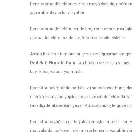
Derin arama dedektörleri biraz meşakkatlidir, doğru ma
yaparak kolayca karalayabilir.
Derin arama dedektörlerinde koşulsuz alman markalara
arama dedektörlerinde ise Amerika tercih edilebilir.
Aslına bakılırsa tüm bunlar için sizin uğraşmanıza ger
DedektörBurada.Co
m
tüm bunları sizler için yapıy
bayilik başvurusu yapmaktır.
Dedektör sektöründe sattığınız marka kadar hangi dis
dedektör satışları yapıldı, çoğu uzman dedektör kullanı
rahatlığı ile alışverişini yapar. Kuracağınız işte güven 
Dedektör bayiliğinin en büyük avantajlarından bir tanesi
medyalarda ise kendi reklamınızı kendiniz yapabilirsini