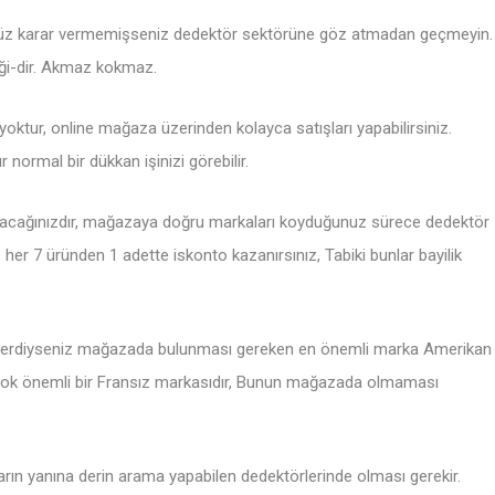
henüz karar vermemişseniz dedektör sektörüne göz atmadan geçmeyin.
liği-dir. Akmaz kokmaz.
 yoktur, online mağaza üzerinden kolayca satışları yapabilirsiniz.
normal bir dükkan işinizi görebilir.
tacağınızdır, mağazaya doğru markaları koyduğunuz sürece dedektör
 her 7 üründen 1 adette iskonto kazanırsınız, Tabiki bunlar bayilik
r verdiyseniz mağazada bulunması gereken en önemli marka Amerikan
e çok önemli bir Fransız markasıdır, Bunun mağazada olmaması
nların yanına derin arama yapabilen dedektörlerinde olması gerekir.