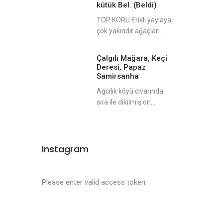
kütük Bel. (Beldi)
TOP KORU Erikli yaylaya
çok yakındır ağaçları...
Çalgılı Mağara, Keçi
Deresi, Papaz
Samirsanha
Ağcılık köyü civarında
sıra ile dikilmiş on...
Instagram
Please enter valid access token.