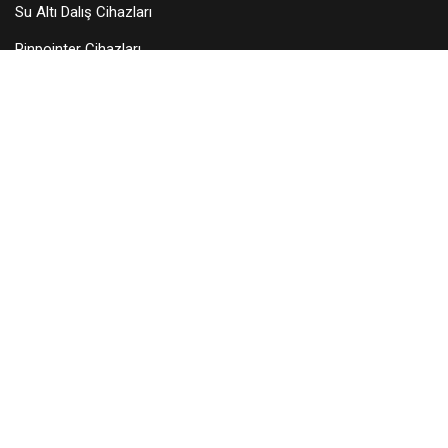
Su Altı Dalış Cihazları
Pinpointer Cihazları
Dedektör Aksesuarları
Arama Başlıkları
KURUMSAL
Hakkımızda
Teknik Servis
Bayilerimiz
Blog
İletişim