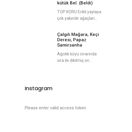
kütük Bel. (Beldi)
TOP KORU Erikli yaylaya
çok yakındır ağaçları...
Çalgılı Mağara, Keçi
Deresi, Papaz
Samirsanha
Ağcılık köyü civarında
sıra ile dikilmiş on...
Instagram
Please enter valid access token.