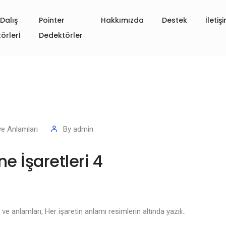
Dalış
Pointer
Hakkımızda
Destek
İletiş
örlerİ
Dedektörler
ve Anlamları
By
admin
e İşaretleri 4
ve anlamları, Her işaretin anlamı resimlerin altında yazılı..