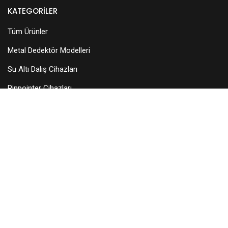
KATEGORILER
Tüm Ürünler
Metal Dedektör Modelleri
Su Altı Dalış Cihazları
Pinpointer Cihazları
Dedektör Aksesuarları
Arama Başlıkları
KURUMSAL
Hakkımızda
Teknik Servis
Bayilerimiz