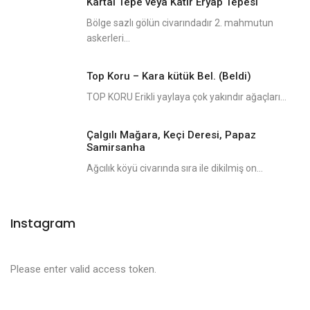
Kartal Tepe veya Katır Eryap Tepesi
Bölge sazlı gölün civarındadır 2. mahmutun
askerleri...
Top Koru – Kara kütük Bel. (Beldi)
TOP KORU Erikli yaylaya çok yakındır ağaçları...
Çalgılı Mağara, Keçi Deresi, Papaz
Samirsanha
Ağcılık köyü civarında sıra ile dikilmiş on...
Instagram
Please enter valid access token.