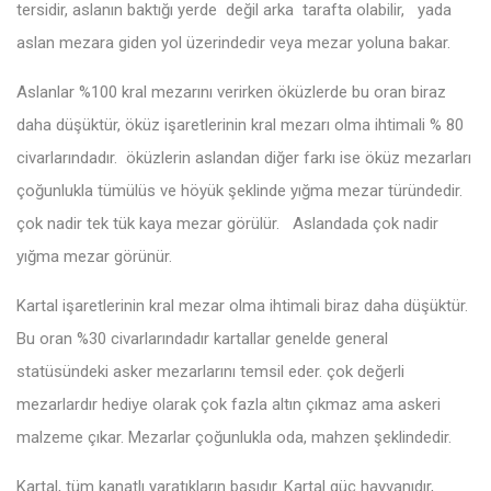
tersidir, aslanın baktığı yerde değil arka tarafta olabilir, yada
aslan mezara giden yol üzerindedir veya mezar yoluna bakar.
Aslanlar %100 kral mezarını verirken öküzlerde bu oran biraz
daha düşüktür, öküz işaretlerinin kral mezarı olma ihtimali % 80
civarlarındadır. öküzlerin aslandan diğer farkı ise öküz mezarları
çoğunlukla tümülüs ve höyük şeklinde yığma mezar türündedir.
çok nadir tek tük kaya mezar görülür. Aslandada çok nadir
yığma mezar görünür.
Kartal işaretlerinin kral mezar olma ihtimali biraz daha düşüktür.
Bu oran %30 civarlarındadır kartallar genelde general
statüsündeki asker mezarlarını temsil eder. çok değerli
mezarlardır hediye olarak çok fazla altın çıkmaz ama askeri
malzeme çıkar. Mezarlar çoğunlukla oda, mahzen şeklindedir.
Kartal, tüm kanatlı yaratıkların başıdır. Kartal güç hayvanıdır,