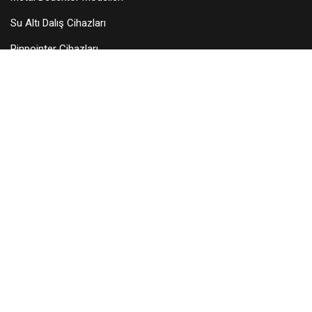
Su Altı Dalış Cihazları
Pinpointer Cihazları
Dedektör Aksesuarları
Arama Başlıkları
KURUMSAL
Hakkımızda
Teknik Servis
Bayilerimiz
Blog
İletişim