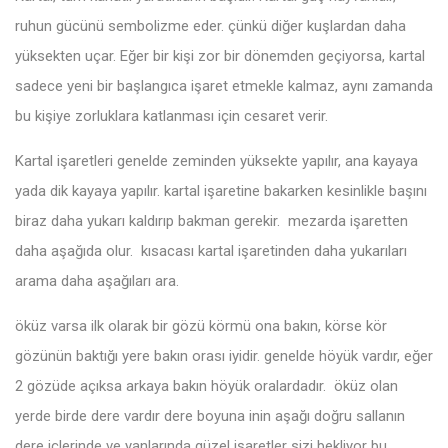
ruhun gücünü sembolizme eder. çünkü diğer kuşlardan daha
yüksekten uçar. Eğer bir kişi zor bir dönemden geçiyorsa, kartal
sadece yeni bir başlangıca işaret etmekle kalmaz, aynı zamanda
bu kişiye zorluklara katlanması için cesaret verir.
Kartal işaretleri genelde zeminden yüksekte yapılır, ana kayaya
yada dik kayaya yapılır. kartal işaretine bakarken kesinlikle başını
biraz daha yukarı kaldırıp bakman gerekir. mezarda işaretten
daha aşağıda olur. kısacası kartal işaretinden daha yukarıları
arama daha aşağıları ara.
öküz varsa ilk olarak bir gözü körmü ona bakın, körse kör
gözünün baktığı yere bakın orası iyidir. genelde höyük vardır, eğer
2 gözüde açıksa arkaya bakın höyük oralardadır. öküz olan
yerde birde dere vardır dere boyuna inin aşağı doğru sallanın
dere içlerinde ve yanlarında güzel işaretler sizi bekliyor bu