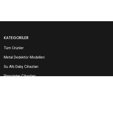
KATEGORILER
Tüm Ürünler
Metal Dedektör Modelleri
Su Altı Dalış Cihazları
Pinpointer Cihazları
Dedektör Aksesuarları
Arama Başlıkları
KURUMSAL