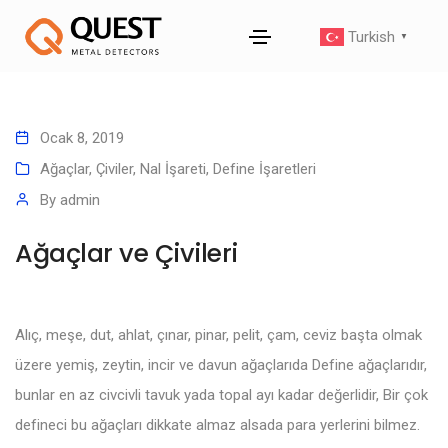
Turkish
▼
Ocak 8, 2019
Ağaçlar, Çiviler, Nal İşareti
,
Define İşaretleri
By
admin
Ağaçlar ve Çivileri
Alıç, meşe, dut, ahlat, çınar, pinar, pelit, çam, ceviz başta olmak
üzere yemiş, zeytin, incir ve davun ağaçlarıda Define ağaçlarıdır,
bunlar en az civcivli tavuk yada topal ayı kadar değerlidir, Bir çok
defineci bu ağaçları dikkate almaz alsada para yerlerini bilmez.